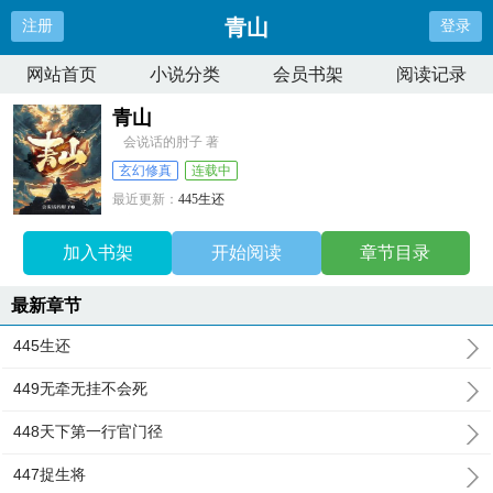
青山
注册
登录
网站首页
小说分类
会员书架
阅读记录
青山
会说话的肘子 著
玄幻修真
连载中
最近更新：
445生还
更新时间：
2025-09-22 14:28:19
加入书架
开始阅读
章节目录
最新章节
445生还
449无牵无挂不会死
448天下第一行官门径
447捉生将