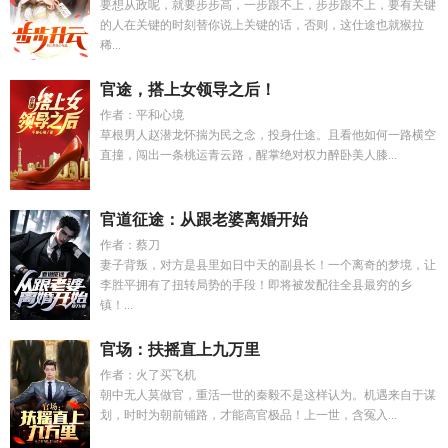
要想从政呢，就要步步高，一步跟不上，步步跟不上，要有关键
的人在关键的时刻替你说上关键的话，否则，这仕途也就猴拉
稀...
官途，搭上女领导之后！
作者：平和心境
草根男人赵潜龙怀揣为民之念，投身仕途。且看他如何一路横空
直撞，闯出一条桃运青云路，醒掌绝对权力醉卧美人膝...
官道征途：从跟老婆离婚开始
作者：蔡刀
妻子背叛，对方是县里如日中天的副县长！一个离奇的梦境，让
李胜平拥有了扭转局势的手段！即将被发配往全县最穷的乡
镇！...
官场：扶摇直上九万里
作者：火了买飞机
朝中无人莫做官，重活一世的秦毅不是这样认为。机遇来自于谋
划，时时为朝前铺路，才能高官极品！上一世，含冤入...