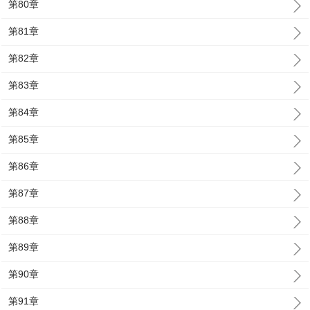
第80章
第81章
第82章
第83章
第84章
第85章
第86章
第87章
第88章
第89章
第90章
第91章