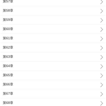
第57章
第58章
第59章
第60章
第61章
第62章
第63章
第64章
第65章
第66章
第67章
第68章