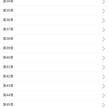
第34章
第35章
第36章
第37章
第38章
第39章
第40章
第41章
第42章
第43章
第44章
第45章