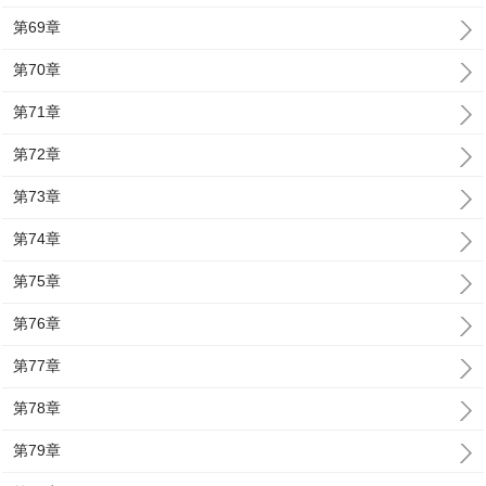
第69章
第70章
第71章
第72章
第73章
第74章
第75章
第76章
第77章
第78章
第79章