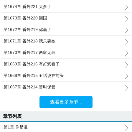
第1674章 番外221 太多了
第1673章 番外220 回国
第1672章 番外219 你赢了
第1671章 番外218 我只要她
第1670章 番外217 两家见面
第1669章 番外216 有好戏看了
第1668章 番外215 丑话说在前头
第1667章 番外214 暂时保管
查看更多章节...
章节列表
第1章 你是谁