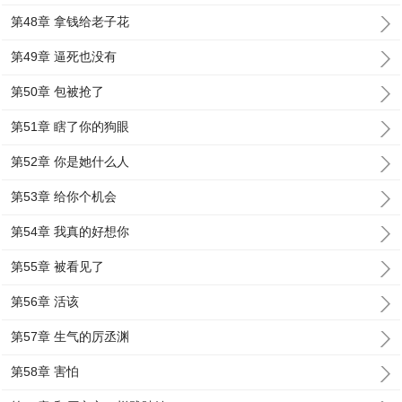
第48章 拿钱给老子花
第49章 逼死也没有
第50章 包被抢了
第51章 瞎了你的狗眼
第52章 你是她什么人
第53章 给你个机会
第54章 我真的好想你
第55章 被看见了
第56章 活该
第57章 生气的厉丞渊
第58章 害怕