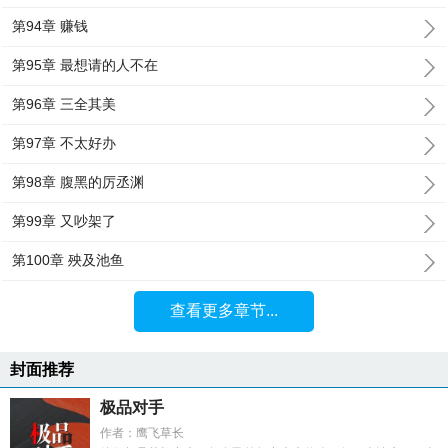
第94章 赚钱
第95章 最想请的人不在
第96章 三全其美
第97章 不太好办
第98章 腹黑的厉丞渊
第99章 又吵架了
第100章 殃及池鱼
查看更多章节...
封面推荐
极品对手
作者：鹰飞草长