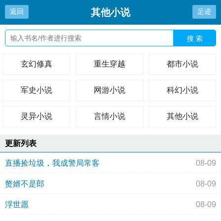
其他小说
返回
足迹
搜 索
玄幻修真
重生穿越
都市小说
军史小说
网游小说
科幻小说
灵异小说
言情小说
其他小说
更新列表
直播捡垃圾，我成警局常客
08-09
赘婿不是郎
08-09
浮世愿
08-09