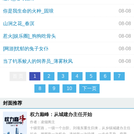
你是我生命的火种_固琅
08-08
山涧之花_春溟
08-08
惹火[娱乐圈]_狗狗吃骨头
08-08
[网游]忧郁的兔子女仆
08-08
当了钓系鲛人的饲养员_薄雾秋风
08-08
首 页
1
2
3
4
5
6
7
8
9
10
下一页
封面推荐
权力巅峰：从城建办主任开始
作者：凌烟阁主
十级官路，一级一个台阶。刘项东重生归来，从乡镇城建办主任