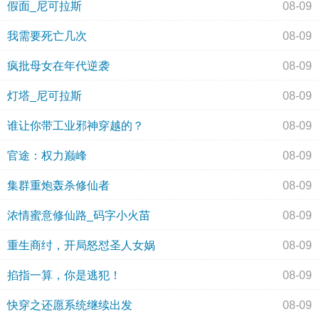
假面_尼可拉斯
08-09
我需要死亡几次
08-09
疯批母女在年代逆袭
08-09
灯塔_尼可拉斯
08-09
谁让你带工业邪神穿越的？
08-09
官途：权力巅峰
08-09
集群重炮轰杀修仙者
08-09
浓情蜜意修仙路_码字小火苗
08-09
重生商纣，开局怒怼圣人女娲
08-09
掐指一算，你是逃犯！
08-09
快穿之还愿系统继续出发
08-09