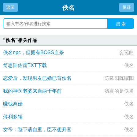
佚名
返回
足迹
搜 索
“佚名”相关作品
佚名npc，但拥有BOSS血条
妄诞曲
简思陆佑霆TXT下载
佚名
恋爱后，发现男友已婚已育佚名
陈曜阳陈曜阳
我的神医老婆来自两千年前
我真的是佚名
赚钱离婚
佚名
薄利多销
佚名
女帝：陛下请自重，臣不想升官
佚名