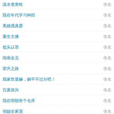
温水煮青蛙
佚名
我在年代学习种田
佚名
离婚遇真爱
佚名
重生主播
佚名
低头认罪
佚名
闯南走北
佚名
荣升之路
佚名
我家世显赫，躺平不过分吧！
佚名
百废俱兴
佚名
我在明朝有个仓库
佚名
俏媳全家宠
佚名