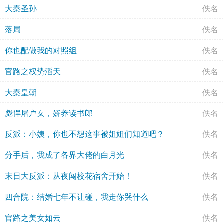
大秦圣孙
佚名
落局
佚名
你也配做我的对照组
佚名
官路之权势滔天
佚名
大秦皇朝
佚名
彪悍屠户女，娇养读书郎
佚名
反派：小姨，你也不想这事被姐姐们知道吧？
佚名
分手后，我成了各界大佬的白月光
佚名
末日大反派：从夜闯校花宿舍开始！
佚名
四合院：结婚七年不让碰，我走你哭什么
佚名
官路之美女如云
佚名