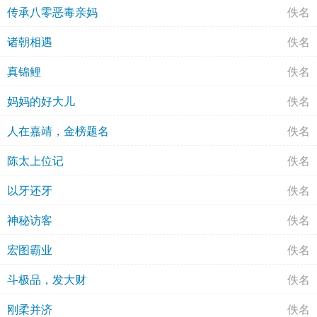
传承八零恶毒亲妈
佚名
诸朝相遇
佚名
真锦鲤
佚名
妈妈的好大儿
佚名
人在嘉靖，金榜题名
佚名
陈太上位记
佚名
以牙还牙
佚名
神秘访客
佚名
宏图霸业
佚名
斗极品，发大财
佚名
刚柔并济
佚名