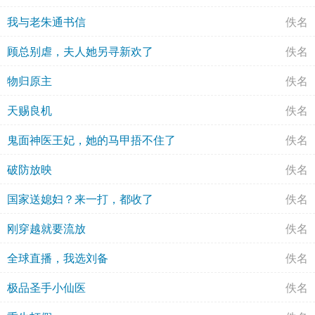
我与老朱通书信
佚名
顾总别虐，夫人她另寻新欢了
佚名
物归原主
佚名
天赐良机
佚名
鬼面神医王妃，她的马甲捂不住了
佚名
破防放映
佚名
国家送媳妇？来一打，都收了
佚名
刚穿越就要流放
佚名
全球直播，我选刘备
佚名
极品圣手小仙医
佚名