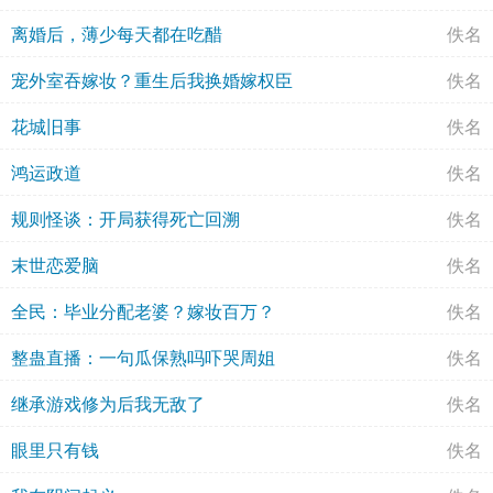
离婚后，薄少每天都在吃醋
佚名
宠外室吞嫁妆？重生后我换婚嫁权臣
佚名
花城旧事
佚名
鸿运政道
佚名
规则怪谈：开局获得死亡回溯
佚名
末世恋爱脑
佚名
全民：毕业分配老婆？嫁妆百万？
佚名
整蛊直播：一句瓜保熟吗吓哭周姐
佚名
继承游戏修为后我无敌了
佚名
眼里只有钱
佚名