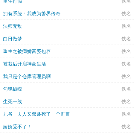
重生打假
佚名
拥有系统：我成为警界传奇
佚名
法师无敌
佚名
白日做梦
佚名
重生之被病娇富婆包养
佚名
被裁后开启神豪生活
佚名
我只是个仓库管理员啊
佚名
勾魂摄魄
佚名
生死一线
佚名
九爷，夫人又双叒死了一个哥哥
佚名
娇娇受不了！
佚名