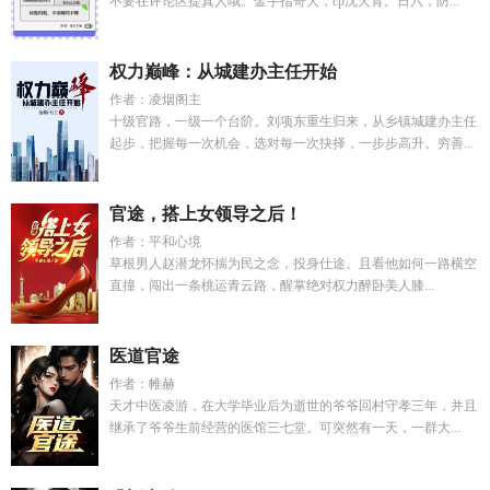
不要在评论区提真人哦。金手指奇大，cp沈天青。日六，防...
权力巅峰：从城建办主任开始
作者：凌烟阁主
十级官路，一级一个台阶。刘项东重生归来，从乡镇城建办主任
起步，把握每一次机会，选对每一次抉择，一步步高升。穷善...
官途，搭上女领导之后！
作者：平和心境
草根男人赵潜龙怀揣为民之念，投身仕途。且看他如何一路横空
直撞，闯出一条桃运青云路，醒掌绝对权力醉卧美人膝...
医道官途
作者：帷赫
天才中医凌游，在大学毕业后为逝世的爷爷回村守孝三年，并且
继承了爷爷生前经营的医馆三七堂。可突然有一天，一群大...