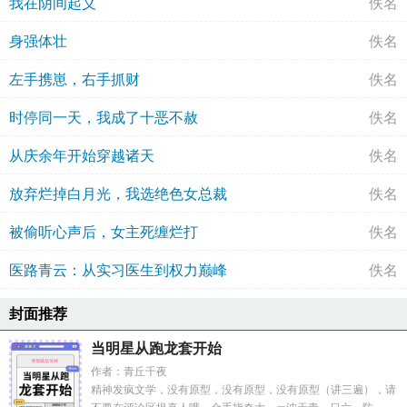
我在阴间起义
佚名
身强体壮
佚名
左手携崽，右手抓财
佚名
时停同一天，我成了十恶不赦
佚名
从庆余年开始穿越诸天
佚名
放弃烂掉白月光，我选绝色女总裁
佚名
被偷听心声后，女主死缠烂打
佚名
医路青云：从实习医生到权力巅峰
佚名
封面推荐
当明星从跑龙套开始
作者：青丘千夜
精神发疯文学，没有原型，没有原型，没有原型（讲三遍），请