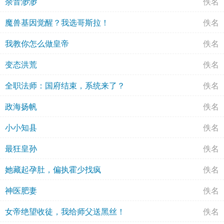
余音渺渺
佚名
魔兽基因觉醒？我选哥斯拉！
佚名
我教你怎么做皇帝
佚名
变态洪荒
佚名
全职法师：国府结束，系统来了？
佚名
政海扬帆
佚名
小小知县
佚名
最狂皇孙
佚名
她藏起孕肚，偏执霍少找疯
佚名
神医肥妻
佚名
女帝绝望收徒，我给师父送黑丝！
佚名