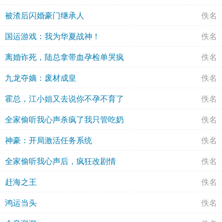
被渣后闪婚豪门继承人
佚名
国运游戏：我为华夏战神！
佚名
离婚诈死，陆总拿带血孕检单哭疯
佚名
九龙夺嫡：废材成皇
佚名
霍总，江小姐又去说你不孕不育了
佚名
全家偷听我心声杀疯了我只管吃奶
佚名
神豪：开局激活任务系统
佚名
全家偷听我心声后，疯狂改剧情
佚名
赶海之王
佚名
鸿运当头
佚名