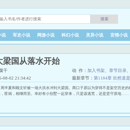
搜索
小说
军史小说
网游小说
科幻小说
灵异小说
言情小说
大梁国从落水开始
腐干
动 作：
加入书架
、
章节目录
8-02 21:34:42
最新章节：
第1184章 欣然道
，周半夏和顾文轩被一场大洪水冲到大梁国。两口子原以为穿得不是架空历史的
旱，匪祸，相继而至。幸好有小别墅一起穿来，只是该逃荒，还是坚守原地……