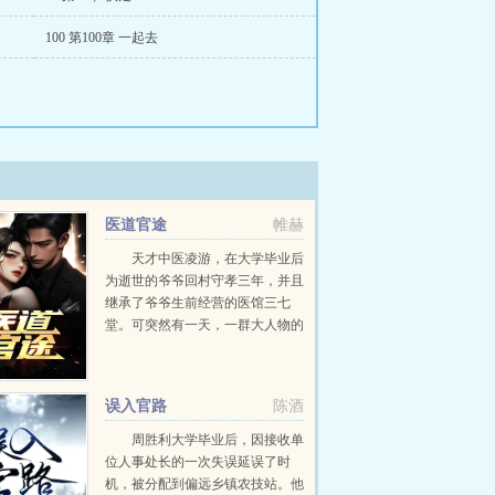
100 第100章 一起去
医道官途
帷赫
天才中医凌游，在大学毕业后
为逝世的爷爷回村守孝三年，并且
继承了爷爷生前经营的医馆三七
堂。可突然有一天，一群大人物的
到来，让他的人生出现了转折，本
想一生行医的他，在经历了一些现
实的打击之后，他明白了下医医
误入官路
陈酒
人，上医医国的道理，为了救...
周胜利大学毕业后，因接收单
位人事处长的一次失误延误了时
机，被分配到偏远乡镇农技站。他