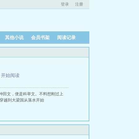
登录
注册
其他小说
会员书架
阅读记录
、
开始阅读
是
种田文，便是科举文。不料想刚过上
 穿越到大梁国从落水开始