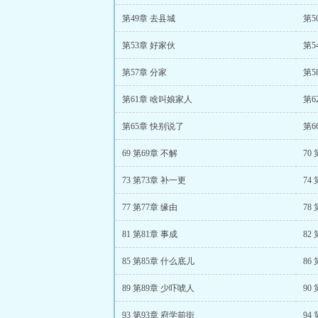
第49章 去县城
第5
第53章 好家伙
第5
第57章 分家
第5
第61章 啥叫娘家人
第6
第65章 快别说了
第6
69 第69章 不解
70
73 第73章 补一更
74
77 第77章 缘由
78
81 第81章 事成
82
85 第85章 什么底儿
86
89 第89章 少吓唬人
90
93 第93章 府学前街
94