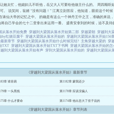
让她太忙，他媳妇儿不听他，岳父大人可要给他做主什么的。 周四顺听
可。 说笑间，翁婿 “没有问题！” 江离立刻答应，他知道，眼前这个时
，在诛仙大帝的记忆之中。 的确是有这么一个神丹王中之王，准确的来说，
将自己学会的七十二变拿出来运用一番。 盛青安拿到的时候，迫不及待的打
国从落水开始免费
穿越到大梁国从落水开始第二部
穿越梁朝
穿越到大
始by红烧豆腐干
穿越大梁国从落水开始的
穿越到大梁国从落水开始156
始最新章节
穿越到大梁国从落水开始什么时候完结?
主角穿越大梁的
穿
始TXT
穿越到大梁国从落水开始TXT下书网
穿越大梁国从落水开始的
穿越到大梁国从落水开始有声
穿到大粱国从落水开始的
穿越到大梁国从
《穿越到大梁国从落水开始》最新章节
183章 谁容易
第1182章 蒙我还少
179章 一头黑线
第1178章 应该没骗人
175章 什么才要命
第1174章 他出息大了侄子说的
《穿越到大梁国从落水开始》章节列表