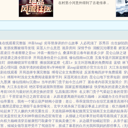
在村里小河意外得到了古老传承，
无相诀。自此以后，且看林风嬉戏
花丛，逍遥都市！...
集在线观看完整版
冲喜futagl
劣等替身讲的什么故事
人必死须了
苏秀芬
出生缺陷防
集
发朋友圈被领导发现
采莲人什么意思
诡异房间
深情予你
清醒沉沦哪里看
娇宠
星凌日 作者靡靡之音txt
冲喜一般指什么
桑潇和姜云春年龄差多少岁
昆仑山脉之谜
灰的逆袭之路全部目录
开局选身份是什么游戏
修仙指南txt沉鹿
五集专题片国家监察
在盯
崩铁幽锁深牢在哪里
播放国家监察
七星Lv
女主叫苏晚夏的免费阅读
蓝锁
林
说是心理问题
伪装学渣的校霸校草x学神校草
凪nagi蓝锁简介官方出生日
大江东去独
短剧在线观看
开局选择专属完整版
缚母记全文免费阅读
反派青梅四岁半免费观看
穿
1v1
傅斯年时浅全文免费阅读最新章节列
采莲死谁出卖的
昆仑山地下世界短剧
崩
七九墨渊
修仙指南by沉鹿txt
当年的寒门贵子如今怎么样了
篡命者内容英文版简介
开
妗晚
大江东去歌词
绝区零怪诞屋阵营图标
国家监察视频解读
快穿炮灰的逆袭之路
考前100天与最好的兄弟交换的背景
弘昌集团2周年
名义寒门贵子气晕赵立春的背景
之后！
千里宦途
升迁之路
官道征途：从跟老婆离婚开始
权力巅峰：从城建办主任开始
出
仙帝重生，我有一个紫云葫芦
财阀小甜妻：老公，乖乖宠我
空白
在综艺直播里高潮不
上瘾禁忌
爱欲之潮
假千金身世曝光，玄学大佬杀疯了
臣服
议事桌上的
官途：权力巅峰
公站起来了
万人嫌的大师兄重生后，天道跪舔
神医毒妃腹黑宝宝
镇南王
女总裁的贴身高
国狂龙
盖世狂龙
天剑神帝
婚后热恋
宦海官途：从撞破上司好事开始
苟着苟着我成了反派
走向权力巅峰
清穿后被康熙巧取豪夺了
装疯卖傻三年，从边疆开始崛起
官阶，从亲子鉴
厉害，倾城女领导直呼受不了
驾崩百年，朕成了暴君的白月光
我和我妈的那些事儿（无