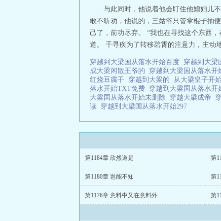
与此同时，他说着他会盯住他媳妇儿不
敢不听劝，他说的，三姑爷只管拿棍子抽便
己了，前功尽弃。 “我也在寻找这个东西
道。 千寻疾为了转移碧霄的注意力，主动地
穿越到大梁国从落水开始百度
穿越到大梁
成大梁闲散王爷的
穿越到大梁国从落水开
红烧豆腐干
穿越到大梁的
从大梁皇子开
落水开始TXT免费
穿越到大梁国从落水开
大梁国从落水开始未删除
穿越大梁成帝
读
穿越到大梁国从落水开始297
第1184章 欣然道是
第1
第1180章 岂能不知
第1
第1176章 意料中又在意料外
第1