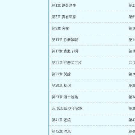
第1章 绝处逢生
第2
第5章 真有证据
第6
第9章 突变
第1
第13章 你爹娘呢
第1
第17章 膨胀了啊
第1
第21章 可悲又可怜
22
第25章 哭嫁
第2
第29章 初识
第3
第33章 混个脸熟
第3
37 第37章 这个家啊
第3
第41章 还笑
第4
第45章 消息
第4