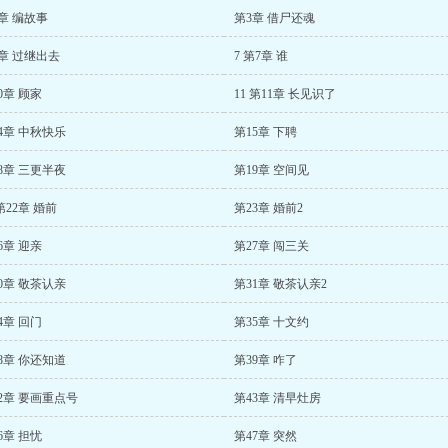
章 编故事
第3章 借尸还魂
章 过继出去
7 第7章 谁
0章 顾家
11 第11章 长见识了
4章 中秋快乐
第15章 下聘
8章 三更半夜
第19章 空间见
 第22章 婚前
第23章 婚前2
6章 迎亲
第27章 闯三关
0章 敬茶认亲
第31章 敬茶认亲2
4章 回门
第35章 十文约
8章 你还知道
第39章 咋了
2章 要画重点号
第43章 清早灶房
6章 担忧
第47章 突然