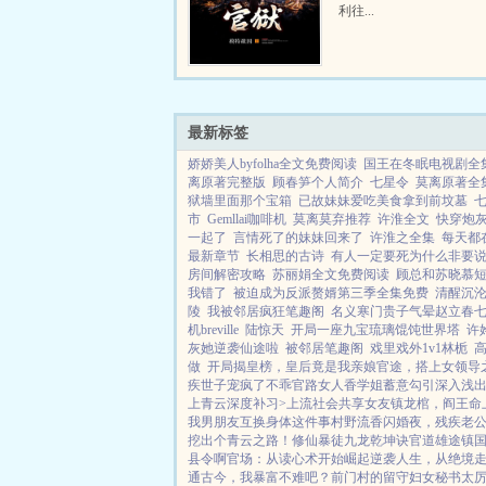
利往...
最新标签
娇娇美人byfolha全文免费阅读
国王在冬眠电视剧全
离原著完整版
顾春笋个人简介
七星令
莫离原著全
狱墙里面那个宝箱
已故妹妹爱吃美食拿到前坟墓
七
市
Gemllai咖啡机
莫离莫弃推荐
许淮全文
快穿炮
一起了
言情死了的妹妹回来了
许淮之全集
每天都
最新章节
长相思的古诗
有人一定要死为什么非要
房间解密攻略
苏丽娟全文免费阅读
顾总和苏晓慕
我错了
被迫成为反派赘婿第三季全集免费
清醒沉沦
陵
我被邻居疯狂笔趣阁
名义寒门贵子气晕赵立春
机breville
陆惊天
开局一座九宝琉璃馄饨世界塔
许
灰她逆袭仙途啦
被邻居笔趣阁
戏里戏外1v1林栀
高
做
开局揭皇榜，皇后竟是我亲娘
官途，搭上女领导
疾世子宠疯了
不乖
官路女人香
学姐
蓄意勾引
深入浅
上青云
深度补习>
上流社会共享女友
镇龙棺，阎王命
我男朋友互换身体这件事
村野流香
闪婚夜，残疾老
挖出个青云之路！
修仙暴徒
九龙乾坤诀
官道雄途
镇
县令啊
官场：从读心术开始崛起
逆袭人生，从绝境
通古今，我暴富不难吧？
前门村的留守妇女
秘书太