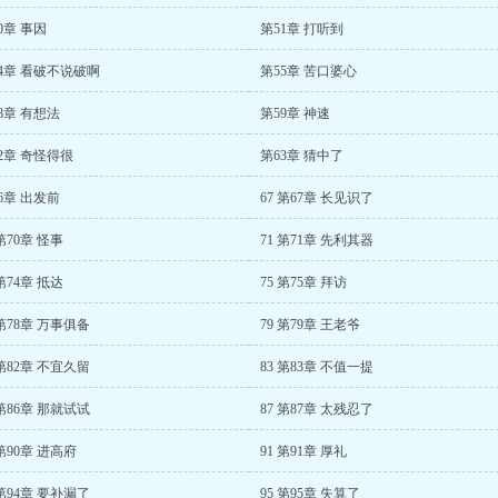
0章 事因
第51章 打听到
4章 看破不说破啊
第55章 苦口婆心
8章 有想法
第59章 神速
2章 奇怪得很
第63章 猜中了
6章 出发前
67 第67章 长见识了
 第70章 怪事
71 第71章 先利其器
 第74章 抵达
75 第75章 拜访
 第78章 万事俱备
79 第79章 王老爷
 第82章 不宜久留
83 第83章 不值一提
 第86章 那就试试
87 第87章 太残忍了
 第90章 进高府
91 第91章 厚礼
 第94章 要补漏了
95 第95章 失算了