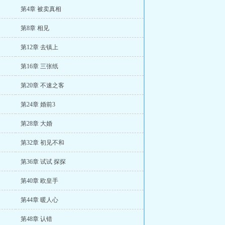
第4章 被卖真相
第8章 相见
第12章 去镇上
第16章 三张纸
第20章 不速之客
第24章 婚前3
第28章 大婚
第32章 初见不和
第36章 试试 探探
第40章 欧皇手
第44章 暖人心
第48章 认错