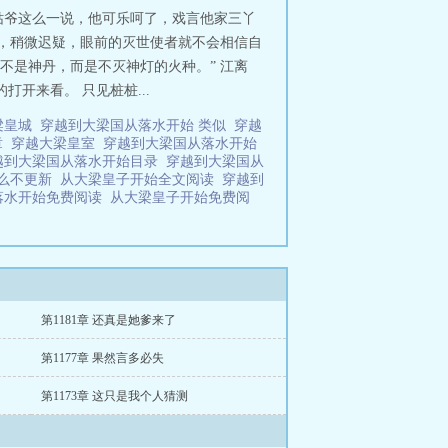
姑爷这么一说，他可乐呵了，戏言他家三丫
候，稍微迟疑，眼前的灭世使者就不会相信自
不是神丹，而是不灭神灯的火种。” 江离
开来看。 只见桩桩...
梁皇城
穿越到大梁国从落水开始 类似
穿越
章
穿越大梁皇室
穿越到大梁国从落水开始
越到大梁国从落水开始目录
穿越到大梁国从
怎么不更新
从大梁皇子开始全文阅读
穿越到
落水开始免费阅读
从大梁皇子开始免费阅
第1181章 还真是她爹来了
第1177章 果然言多必失
第1173章 这只是我个人猜测