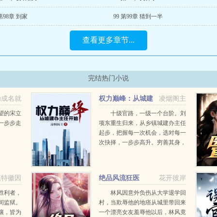
 第98章 到家
99 第99章 猜到一半
查看更多章节...
完结热门小说
功成名就
权力巅峰：从城建
凌烟阁主
办主任开始
望的宋立
十级官路，一级一个台阶。刘
一步步走
项东重生归来，从乡镇城建办主任
起步，把握每一次机会，选对每一
次抉择，一步步高升。穷善其身，
达济天下。为民谋利更是他的追
求。小小城建办主任，那也是干
部。且看刘项东搅动风云，在这辉
模特徽因
绝品风流狂医
花开彼岸
煌时代里弄潮而上，踏上人生巅...
胜利者，
林风因意外负伤从大学退学回
间监狱。
村，当欺辱他的地痞从城里带回来
攘，皆为
一个漂亮女友羞辱他以后，林风竟