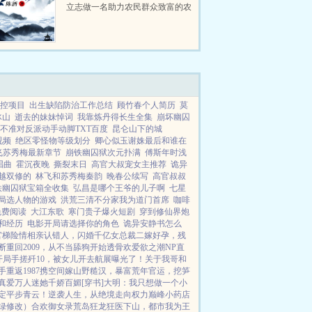
立志做一名助力农民群众致富的农
业技术人员，却因为一系列的变故
误打误撞进入了仕途，调岗离任，
明升暗降，一路沉浮，直至权力巅
峰...
控项目
出生缺陷防治工作总结
顾竹春个人简历
莫
冰山
逝去的妹妹悼词
我靠炼丹得长生全集
崩坏幽囚
不准对反派动手动脚TXT百度
昆仑山下的城
视频
绝区零怪物等级划分
卿心似玉谢姝最后和谁在
飞苏秀梅最新章节
崩铁幽囚狱次元扑满
傅斯年时浅
唱曲
霍沉夜晚
撕裂末日
高官大叔宠女主推荐
诡异
越双修的
林飞和苏秀梅秦韵
晚春公续写
高官叔叔
铁幽囚狱宝箱全收集
弘昌是哪个王爷的儿子啊
七星
局选人物的游戏
洪荒三清不分家我为道门首席
咖啡
免费阅读
大江东歌
寒门贵子爆火短剧
穿到修仙界炮
和经历
电影开局请选择你的角色
诡异安静书怎么
官梯险情
相亲认错人，闪婚千亿女总裁
二嫁好孕，残
断
重回2009，从不当舔狗开始
透骨欢
爱欲之潮NP
直
开局手搓歼10，被女儿开去航展曝光了！
关于我哥和
手
重返1987
携空间嫁山野糙汉，暴富荒年
官运，挖笋
真爱
万人迷她千娇百媚[穿书]
大明：我只想做一个小
定平步青云！
逆袭人生，从绝境走向权力巅峰
小药店
绿修改）
合欢御女录
荒岛狂龙
狂医下山，都市我为王