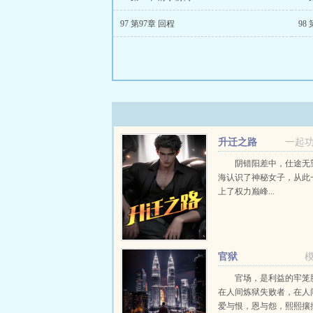
97 第97章 回程
98
升迁之路
一起
阴错阳差中，仕途无
海认识了神秘女子，从此
上了权力巅峰...
官狱
官场，是利益的牢笼
在人间炼狱失败者，在人
爱与恨，恩与怨，熙熙攘