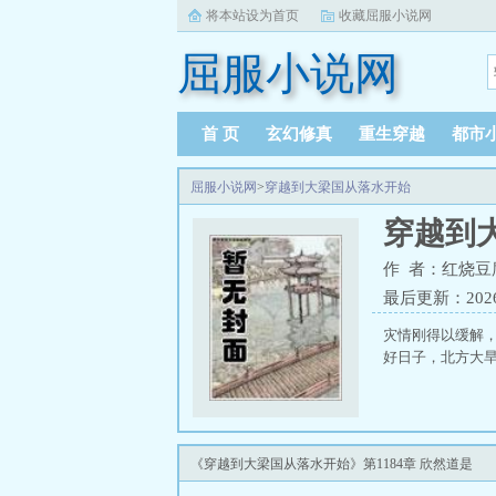
将本站设为首页
收藏屈服小说网
屈服小说网
首 页
玄幻修真
重生穿越
都市
屈服小说网
>
穿越到大梁国从落水开始
穿越到
作 者：红烧豆
最后更新：2026-0
灾情刚得以缓解
好日子，北方大
《穿越到大梁国从落水开始》第1184章 欣然道是