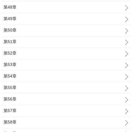
第48章
第49章
第50章
第51章
第52章
第53章
第54章
第55章
第56章
第57章
第58章