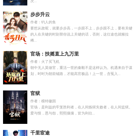
次...
步步升云
作者：钓人的鱼
要想从政呢，就要步步高，一步跟不上，步步跟不上，要有关键
的人在关键的时刻替你说上关键的话，否则，这仕途也就猴拉
稀...
官场：扶摇直上九万里
作者：火了买飞机
朝中无人莫做官，重活一世的秦毅不是这样认为。机遇来自于谋
划，时时为朝前铺路，才能高官极品！上一世，含冤入...
官狱
作者：模特徽因
官场，是利益的牢笼胜利者，在人间炼狱失败者，在人间监狱。
爱与恨，恩与怨，熙熙攘攘，皆为利往...
千里宦途