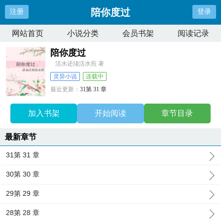
陪你度过
注册
登录
网站首页
小说分类
会员书架
阅读记录
陪你度过
活水还须活水煎 著
灵异小说
连载中
最近更新：
31第 31 章
更新时间：
2024-03-14 13:45:06
加入书架
开始阅读
章节目录
最新章节
31第 31 章
30第 30 章
29第 29 章
28第 28 章