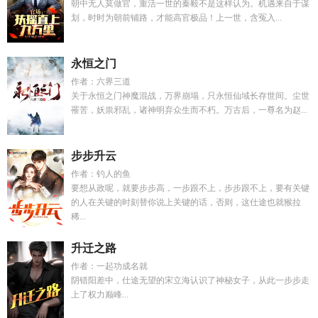
朝中无人莫做官，重活一世的秦毅不是这样认为。机遇来自于谋
划，时时为朝前铺路，才能高官极品！上一世，含冤入...
永恒之门
作者：六界三道
关于永恒之门神魔混战，万界崩塌，只永恒仙域长存世间。尘世
罹苦，妖祟邪乱，诸神明弃众生而不朽。万古后，一尊名为赵...
步步升云
作者：钓人的鱼
要想从政呢，就要步步高，一步跟不上，步步跟不上，要有关键
的人在关键的时刻替你说上关键的话，否则，这仕途也就猴拉
稀...
升迁之路
作者：一起功成名就
阴错阳差中，仕途无望的宋立海认识了神秘女子，从此一步步走
上了权力巅峰...