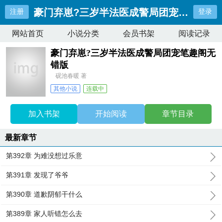
豪门弃崽?三岁半法医成警局团宠笔趣阁无
注册
登录
网站首页
小说分类
会员书架
阅读记录
豪门弃崽?三岁半法医成警局团宠笔趣阁无
错版
砚池春暖 著
其他小说
连载中
最近更新：
第392章 为难没想过乐意
更新时间：
2026-08-03 00:50:39
加入书架
开始阅读
章节目录
最新章节
第392章 为难没想过乐意
第391章 发现了爷爷
第390章 道歉阴郁干什么
第389章 家人听错怎么去