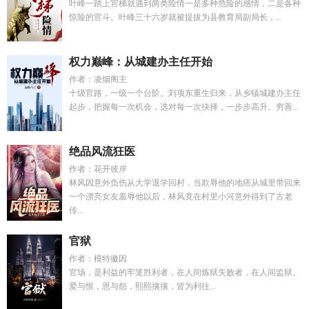
叶峰一踏上官梯就遇到两类险情一是多种危险的感情，二是各种
惊险的官斗。叶峰三十六岁就被提拔为县教育局副局长，...
权力巅峰：从城建办主任开始
作者：凌烟阁主
十级官路，一级一个台阶。刘项东重生归来，从乡镇城建办主任
起步，把握每一次机会，选对每一次抉择，一步步高升。穷善...
绝品风流狂医
作者：花开彼岸
林风因意外负伤从大学退学回村，当欺辱他的地痞从城里带回来
一个漂亮女友羞辱他以后，林风竟在村里小河意外得到了古老
传...
官狱
作者：模特徽因
官场，是利益的牢笼胜利者，在人间炼狱失败者，在人间监狱。
爱与恨，恩与怨，熙熙攘攘，皆为利往...