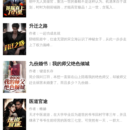
朝中无人莫做官，重活一世的秦毅不是这样认为。机遇来自于谋
划，时时为朝前铺路，才能高官极品！上一世，含冤入...
升迁之路
作者：一起功成名就
阴错阳差中，仕途无望的宋立海认识了神秘女子，从此一步步走
上了权力巅峰...
九份婚书：我的师父绝色倾城
作者：键道长存
简介我叫江羽，本想一直留在山上陪着我的绝色师父，却被师父
赶去祸害未婚妻了。而且多少？九份婚...
医道官途
作者：帷赫
天才中医凌游，在大学毕业后为逝世的爷爷回村守孝三年，并且
继承了爷爷生前经营的医馆三七堂。可突然有一天，一群大...