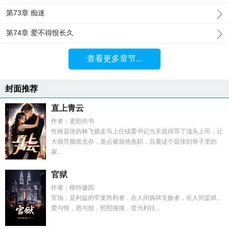
第73章 痴迷
第74章 爱不得恨长久
查看更多章节...
封面推荐
直上青云
作者：吏部尚书
性格嚣张的林飞扬走马上任镇委书记当天就得罪了顶头上司，让
大领导颜面无存，差点被就地免职，且看这个嚣张到骨子里的
家...
官狱
作者：模特徽因
官场，是利益的牢笼胜利者，在人间炼狱失败者，在人间监狱。
爱与恨，恩与怨，熙熙攘攘，皆为利往...