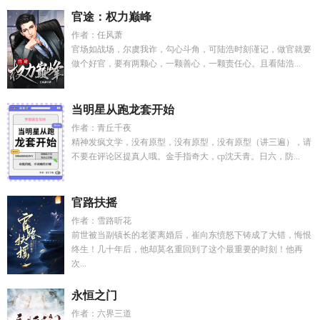
官途：权力巅峰
作者：任风萧
官场如战场，尔虞我诈，勾心斗角，可陆浩时刻谨记，做官就要
做个好官，要有两颗心，一颗善心，一颗责任心。且看陆浩...
当明星从跑龙套开始
作者：青丘千夜
精神发疯文学，没有原型，没有原型，没有原型（讲三遍），请
不要在评论区提真人哦。金手指奇大，cp沈天青。日六，防...
官路扶摇
作者：雪路听花
前世被当副镇长的老婆离婚后，崔向东愤怒下铸成了大错，悔恨
终生！几十年后，他却莫名重回到了这个最重要的时刻！他再
次...
永恒之门
作者：六界三道