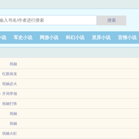
搜索
小说
军史小说
网游小说
科幻小说
灵异小说
言情小说
祝融
红眼病龙
人人喊打的京城废少。不要慌，您的游乐场系统已激活！叮，您的猪圈已改造为猪崽娃
祝融必火
送，...
了废物异能，微弱的火星。他以为重活一世只能当咸鱼，没想到自家二哈嫌他弱，直接
：开局带领
族打上天庭
祝融打铁
，作者毅静文笔优美，看了之后很想让人继续看下去。洪荒开局带领巫族打上天庭中的
祝融
个疯子。被她抛弃的叔父也不大正常。她那个未婚夫，也只是看起来是个正常人，就是
祝融
祝融火虹