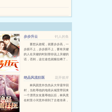
科举登廪，衙署立足，古玩生财，暗布棋局。不逞
弟，有女人，够威风，一直到有一天，我亲眼看着
步步升云
钓人的鱼
要想从政呢，就要步步高，一
步跟不上，步步跟不上，要有关键
的人在关键的时刻替你说上关键的
话，否则，这仕途也就猴拉稀了...
绝品风流狂医
花开彼岸
林风因意外负伤从大学退学回
村，当欺辱他的地痞从城里带回来
一个漂亮女友羞辱他以后，林风竟
在村里小河意外得到了古老传承，
无相诀。自此以后，且看林风嬉戏
花丛，逍遥都市！...