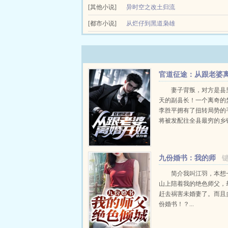
[其他小说]
异时空之改土归流
万历二十八年，播州归流，西南大乱。现代美术生
[都市小说]
从烂仔到黑道枭雄
匹夫之勇，不做虚妄之谈。...
小时候我爸经常跟我说，江湖路就是一条不归路，
他被人砍死在了电玩城门口，我才明白了这句话的意思
官道征途：从跟老婆
婚开始
妻子背叛，对方是县
天的副县长！一个离奇的
李胜平拥有了扭转局势的
将被发配往全县最穷的乡
平奋起反击！当他将对手
的时候，这才发现，这一
是冰山一角！斗争才刚刚开始
九份婚书：我的师
父绝色倾城
简介我叫江羽，本想
山上陪着我的绝色师父，
赶去祸害未婚妻了。而且
份婚书！？...