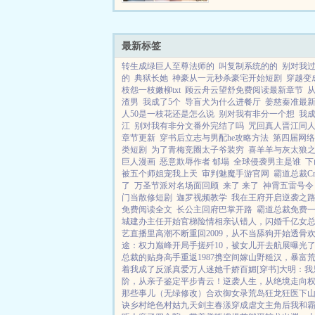
最新标签
转生成绿巨人至尊法师的
叫复制系统的的
别对我
的
典狱长她
神豪从一元秒杀豪宅开始短剧
穿越变
枝怨一枝嫩柳txt
顾云舟云望舒免费阅读最新章节
渣男
我成了5个
导盲犬为什么进餐厅
姜慈秦准最
人50是一枝花还是怎么说
别对我有非分一个想
我
江
别对我有非分文番外完结了吗
咒回真人晋江同
章节更新
穿书后立志与男配he攻略方法
第四届网络
类短剧
为了青梅竞圈太子爷装穷
喜羊羊与灰太狼
巨人漫画
恶意欺辱作者 郁塌
全球侵袭男主是谁
下
被五个师姐宠我上天
审判魅魔手游官网
霸道总裁Cr
了
万圣节派对名场面回顾
来了 来了
神霄五雷号令
门当散修短剧
迦罗视频教学
我在王府开启逆袭之
免费阅读全文
长公主回府巴掌开路
霸道总裁免费
城建办主任开始
官梯险情
相亲认错人，闪婚千亿女
艺直播里高潮不断
重回2009，从不当舔狗开始
透骨
途：权力巅峰
开局手搓歼10，被女儿开去航展曝光
总裁的贴身高手
重返1987
携空间嫁山野糙汉，暴富
着我成了反派真爱
万人迷她千娇百媚[穿书]
大明：我
阶，从亲子鉴定平步青云！
逆袭人生，从绝境走向
那些事儿（无绿修改）
合欢御女录
荒岛狂龙
狂医下
诀
乡村绝色村姑
九天剑主
春漾
穿成虐文主角后我和霸