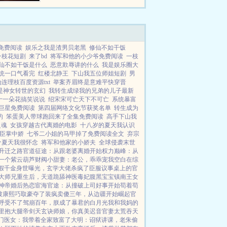
免费阅读
娱乐之我是渣男贝老黑
修仙不如干饭
一枝花短剧
来了bd
将军和他的小少爷免费阅读
一枝
仙不如干饭是什么
恶意欺辱讲的什么
我是娱乐圈大
统一口气看完
红楼北静王
下山我五位师姐短剧
男
连理枝百度资源txt
举案齐眉终是意难平快穿晋
是神女转世的玄幻
我转生成绿我的兄弟的儿子最新
十一朵花搞笑说说
绍宋宋可亡天下不可亡
系统暴富
巨星免费阅读
第四届网络文化节获奖名单
转生成为
的
笨蛋美人带球跑回来了全集免费阅读
高手下山我
灵魂
女孩穿越古代离婚的电影
十八岁的夏天我认识
臣掌中娇
七爷二小姐的马甲掉了免费阅读全文
弃宗
个夏天我很怀念
将军和他家的小娇夫
全球侵袭末世
升迁之路
官道征途：从跟老婆离婚开始
权力巅峰：从
一个紫云葫芦
财阀小甜妻：老公，乖乖宠我
空白
在综
假千金身世曝光，玄学大佬杀疯了
臣服
议事桌上的
官
大师兄重生后，天道跪舔
神医毒妃腹黑宝宝
镇南王
女
神帝
婚后热恋
宦海官途：从撞破上司好事开始
苟着苟
被康熙巧取豪夺了
装疯卖傻三年，从边疆开始崛起
官
呼受不了
驾崩百年，朕成了暴君的白月光
我和我妈的
里抱大腿
帝剑天玄诀
师娘，你真美
迟音
官妻
太荒吞天
门医女：我带着全家致富了
大明：诏狱讲课，老朱偷