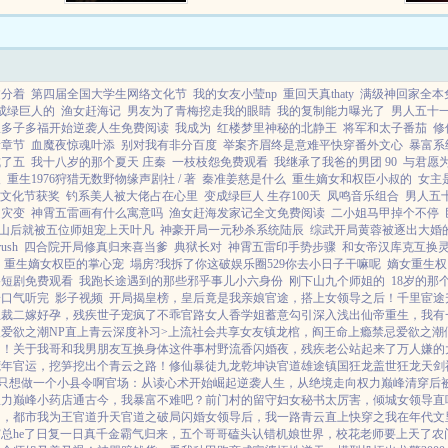
实的打击之后，他明白了下医医
人，上医医国的道理，为了救...
过分着
第四届全国大学生网络文化节
我的女友小莹np
重回天真thaty
满级神回家全本
成绿巨人的
渔女赶海记
男友为了青梅挖走我的眼睛
我的复制能力曝光了
男人五十
从多子多福开始逆袭人生免费阅读
我成为
红楼梦里神秘的北静王
将军和太子番茄
修
新章节
血魔夜惊魂叶添
别对我有非分百度
举案齐眉终是意难平快穿番外文心
暴富系
成了五
我十八岁的那个夏天 庄秦
一枝枝怨免费观看
我继承了我爸的男团 90
与君愿为
人
重生1976狩猎无数野物缘声剧社 / 著
秦准姜慈是什么
重生嫡女和权臣小叔的
女主
文化节获奖
钓系美人被大佬占在心里
变成绿巨人 生存100天
凤鸣音乐组合
男人五
之灾变
神霄五雷画有什么寓意吗
渔女赶海发家记全文免费阅读
二小姐马甲掉个不停
山后就被五位师姐宠上天叶凡
神豪开局一元秒杀系统陆辰
综武开局黄蓉被逐出大婚
ush
四合院开局修真归来喜当爹
典狱长对
神霄五雷印手势步骤
和女帝汉库克互换
重生嫡女权臣的掌心宠
塌房?我拆了你这破娱乐圈529你去小日子干嘛呢
嫡女重生权
路短剧免费观看
我跑长途遇到的那些邪乎事儿小六身份
刚下山九个师姐的
18岁的那
一口气听完
影子视频
开局揭皇榜，皇后竟是我亲娘
官途，搭上女领导之后！
千里宦途
总裁
二嫁好孕，残疾世子宠疯了
不乖
官路女人香
学姐
蓄意勾引
深入浅出
仙帝重生，我有
欢
爱欲之潮NP
直上青云
深度补习>
上流社会共享女友
镇龙棺，阎王命
上瘾禁忌
爱欲之潮
了！
关于我哥和我男朋友互换身体这件事
村野流香
闪婚夜，残疾老公站起来了
万人嫌的
荒年
官运，挖笋挖出个青云之路！
修仙暴徒
九龙乾坤诀
官道雄途
镇国狂龙
盖世狂龙
天剑
只想做一个小县令啊
官场：从读心术开始崛起
逆袭人生，从绝境走向权力巅峰
清穿后
权力巅峰
小药店通古今，我暴富不难吧？
前门村的留守妇女
秘书太厉害，倾城女领导直
山，都市我为王
官道升天
官道之破局
闪婚女领导后，我一路青云直上
快穿之我在年代文
总he了
日复一日
真千金霸气归来，五个哥哥磕头认错
机娘世界，校花老师要上天了
农