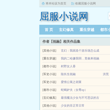
将本站设为首页
收藏屈服小说网
屈服小说网
首 页
玄幻修真
重生穿越
都市
作者【祝融】相关作品集
[其他小说]
玄幻：我就造个游乐场怎么成
[重生穿越]
仙了
我的二哈嫌我弱，竟偷来祝融
种田＋系统＋诙谐轻松＋穿越章玄一朝穿越，成为
[都市小说]
精血
村野女人香
从此以后，章玄名动京城，权贵络绎不绝，贵妇秋波暗
陈毅穿越来到神话复苏的平行世界。开局就觉醒出
[军史小说]
陆长生祝融
洪荒
开始，后面的更加离谱你...
[军史小说]
爱情公寓之胡莱
巫
洪荒开局带领巫族打上天庭是一部非常好看的小说
[都市小说]
蛇蝎妒夫（女尊np）
要内容讲述的是...
顾明月这辈子就没遇见什么正经男人。她的兄长是
[玄幻修真]
最强魔法少女与不可思议的古
敌家娶的那个夫郎都不是什么正...
[其他小说]
代遗产
少女的非正常日常