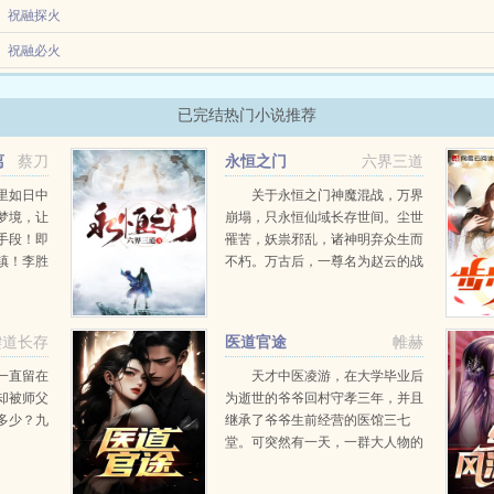
祝融探火
魂穿灭门秀才何若海，身负娄山二十七口血仇。他凭一手丹青一腹见识一颗通透人心，
祝融必火
这条路很难走，没几个人能有善终，我一直不理解这句话的意思。反而觉得江湖上有兄
已完结热门小说推荐
。江湖路就是一条不归...
离
蔡刀
永恒之门
六界三道
里如日中
关于永恒之门神魔混战，万界
梦境，让
崩塌，只永恒仙域长存世间。尘世
手段！即
罹苦，妖祟邪乱，诸神明弃众生而
镇！李胜
不朽。万古后，一尊名为赵云的战
踩在脚下
神，凝练了天地玄黄，重铸了宇宙
切不过只
洪荒，自碧落凡尘，一路打上了永
！...
恒仙域，以神之名，君临万道。自
键道长存
医道官途
帷赫
此，他说的话，便是神话。...
一直留在
天才中医凌游，在大学毕业后
却被师父
为逝世的爷爷回村守孝三年，并且
多少？九
继承了爷爷生前经营的医馆三七
堂。可突然有一天，一群大人物的
到来，让他的人生出现了转折，本
想一生行医的他，在经历了一些现