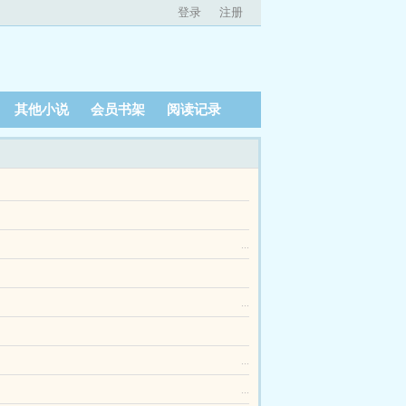
登录
注册
其他小说
会员书架
阅读记录
娃机！您的鬼屋建造成功！您的跳楼机建造成功！
...
给他偷来祝融精血，觉醒祝融神火。然而这还刚刚
...
主角是陆长生祝融，洪荒开局带领巫族打上天庭主
脑子不好使。至于那个神神叨叨的医圣，唉就连死
...
...