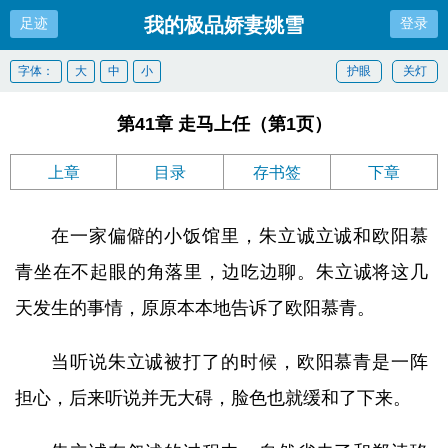
我的极品娇妻姚雪
足迹
登录
字体：
大
中
小
护眼
关灯
第41章 走马上任（第1页）
上章
目录
存书签
下章
在一家偏僻的小饭馆里，朱立诚立诚和欧阳慕
青坐在不起眼的角落里，边吃边聊。朱立诚将这几
天发生的事情，原原本本地告诉了欧阳慕青。
当听说朱立诚被打了的时候，欧阳慕青是一阵
担心，后来听说并无大碍，脸色也就缓和了下来。