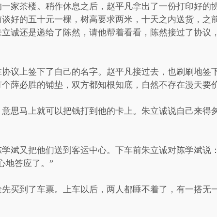
的一家茶楼。稍作休息之后，赵平凡拿出了一份打印好的
前谈好的五十元一棵，树高要求两米，十天之内送货，之
朱立诚还是递给了陈然，请他帮着看看，陈然接过了协议
在协议上签下了自己的名字。赵平凡接过去，也刷刷地签
有个薛必胜的铺垫，双方都知根知底，自然不存在漫天要
，意思马上就可以把钱打到他的卡上。朱立诚说自己来得
陈学斌又把他们送到客运中心。下车前朱立诚对陈学斌说：
心地答应了。”
抢先买到了车票。上车以后，两人都睡不着了，有一搭无