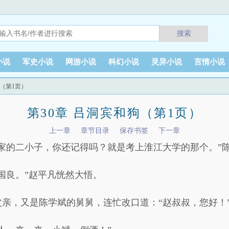
搜索
小说
军史小说
网游小说
科幻小说
灵异小说
言情小说
狗（第1页）
第30章 吕洞宾和狗（第1页）
上一章
章节目录
保存书签
下一章
家的二小子，你还记得吗？就是考上淮江大学的那个。”
国良。”赵平凡恍然大悟。
亲，又是陈学斌的舅舅，连忙改口道：“赵叔叔，您好！