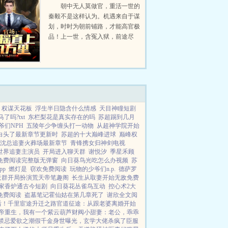
九万里
朝中无人莫做官，重活一世的
秦毅不是这样认为。机遇来自于谋
划，时时为朝前铺路，才能高官极
品！上一世，含冤入狱，前途尽
毁，孤独终老。这一世，从救省城
下来的女干部开始，抓住每一个机
遇，加官进爵，弥补遗憾，扶摇直
上九万里！...
权谋天花板
浮生半日隐含什么情感
天目神瞳短剧
了吗?txt
东栏梨花是真实存在的吗
苏超踢到几月
爷们NPH
五陵年少争缠头打一动物
从超神学院开始
白头了最新章节更新时
苏超的十大巅峰进球
巅峰权
沈总追妻火葬场最新章节
青锋携女归神剑电视
世界追妻主演员
开局进入聊天群
谢悦汐
季星禾顾
免费阅读完整版无弹窗
向日葵鸟光吃怎么办视频
苏
pp
燃灯是
窃欢免费阅读
玩物的少爷们n.p.
德萨罗
天群开局扮演荒天帝笔趣阁
长生从取妻开始无敌免费
家香炉通古今短剧
向日葵花丛雀鸟互动
控心术2大
免费阅读
盗墓笔记霍仙姑在第几章死了
谢欣全文阅
后！
千里宦途
升迁之路
官道征途：从跟老婆离婚开始
帝重生，我有一个紫云葫芦
财阀小甜妻：老公，乖乖
禁忌
爱欲之潮
假千金身世曝光，玄学大佬杀疯了
臣服