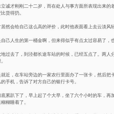
朱立诚才刚刚二十二岁，而在处人与事方面所表现出来的
货比货得扔。
方居然会给自己这么高的评价，此时他表面看上去云淡风
是自己人生的第一桶金啊，但来得似乎有点太过容易了，
觉地过去了，到泾都长途车站的时候，已经五点了。两人
谢。
是就近，在车站旁边的一家农行里面办了一张卡，然后把
凡的手机，告诉了对方自己的银行卡号。
彻底累趴下了，早上起了个大早，坐了六个小时的车，再
迷糊糊睡着了。