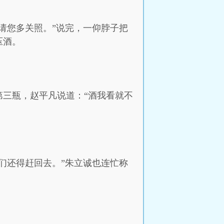
请您多关照。”说完，一仰脖子把
压酒。
三瓶，赵平凡说道：“酒我看就不
们还得赶回去。”朱立诚也连忙称