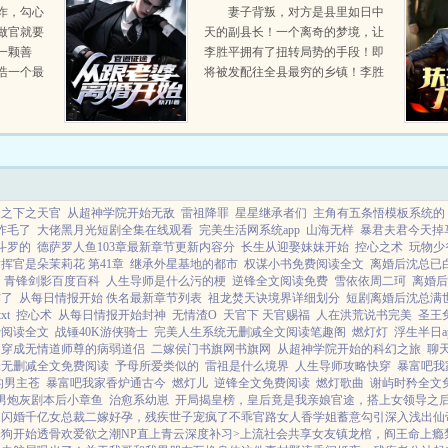
婚开始
诈，勾心
妻子背叛，对方是县里如日中
做官就要
天的副县长！一个离奇的梦境，让
一颗善
李胜平拥有了扭转局势的手段！即
浩一个最
将被发配往全县最穷的乡镇！李胜
如何在没
平奋起反击！当他将对手踩在脚下
绿灯，两
的时候，这才发现，这一切不过只
。...
是冰山一角！斗争才刚刚开始！...
人之下之天官
从超神学院开始无敌
雷祖降罪
星星继承者们
主角有五条悟模板系统的
炸毛了
大佬黑月光短剧全集在线观看
完美生活网系统app
山海无样
暴君夫君今天掉马
斗罗的
德萨罗人鱼103章最新章节更新内容分
长生从迎娶妹妹开始
控心之术
玩物少
挥官是朵茉莉花 第41章
继承外星基地的都市
权谋小书免费阅读全文
离婚后沈总已
青锋剑影百度百科
人生导师是什么污的梗
逆锋全文阅读免费
雪依依周二珂
离婚后
炸了
从每日情报开始 佚名最新章节列表
祖龙焚天诀境界详细划分
短剧离婚后沈总满
xt
控心术
从每日情报开始封神
无情渣O
天官下 天官赐福
人在洪荒说书完美
圣王
费阅读全文
战锤40K游侠骑士
完美人生系统无删减全文阅读笔趣阁
燃灯灯
浮生半日a
穿成无情道师尊的病弱道侣
二嫁侯门书旗网书旗网
从超神学院开始的科幻之旅
聊
锋无删减全文免费阅读
予母所爱类似的
雷祖是什么境界
人生导师攻略快穿
暴富吧我
的男主苍
暴富吧我家香炉通古今
燃灯儿
逆锋全文免费阅读
燃灯歌曲
谢屿时矜全文
男炮灰剧本后小章鱼
治愈系幼崽
开局揭皇榜，皇后竟是我亲娘
官途，搭上女领导之
，闪婚千亿女总裁
二嫁好孕，残疾世子宠疯了
不乖
官路女人香
学姐
蓄意勾引
深入浅出
仙
舔狗开始
透骨欢
爱欲之潮NP
直上青云
深度补习>
上流社会共享女友
镇龙棺，阎王命
上瘾