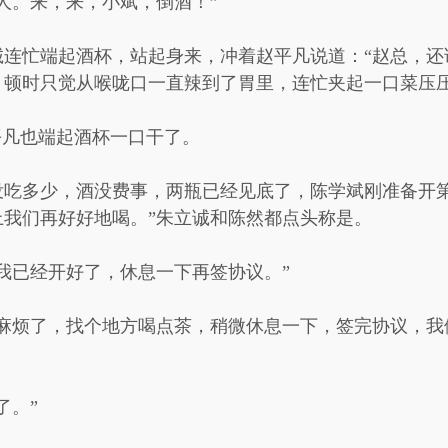
人。来，来，小斌，倒酒！”
连忙端起酒杯，站起身来，冲着赵平凡说道：“赵总，还
，顿时只觉从喉咙口一直辣到了胃里，连忙夹起一口菜压
平凡也端起酒杯一口干了。
没吃多少，酒没费事，两瓶已经见底了，陈学斌刚准备开第
我们再好好地喝。”朱立诚和陈然都点头称是。
我已经开好了，休息一下再签协议。”
麻烦了，找个地方喝点茶，稍微休息一下，签完协议，我
了。”