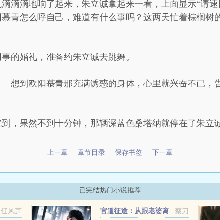
滴滴滴地响了起来，朱立诚拿起来一看，上面显示“请速
阳慕青怎么呼自己，难道有什么事吗？这两天忙着棕榈树
同事的婚礼，准备约朱立诚去跳舞。
，一想到欧阳慕青那充满诱惑的身体，心里就兴奋不已，
就到，果然不到十分钟，那辆深蓝色桑塔纳就停在了朱立
上一章
章节目录
保存书签
下一章
已完结热门小说推荐
任风萧
官道征途：从跟老婆离
蔡刀