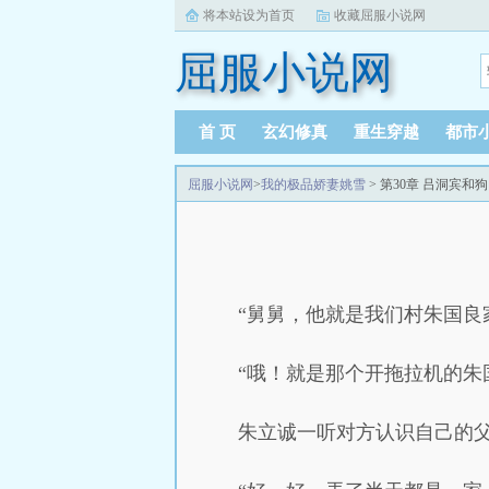
将本站设为首页
收藏屈服小说网
屈服小说网
首 页
玄幻修真
重生穿越
都市
屈服小说网
>
我的极品娇妻姚雪
> 第30章 吕洞宾和
“舅舅，他就是我们村朱国良
“哦！就是那个开拖拉机的朱
朱立诚一听对方认识自己的父