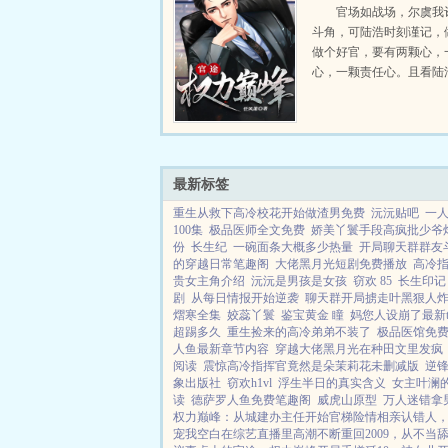
官场如战场，尔虞我
斗角，可陆浩时刻谨记，
做个好官，要有两颗心，
心，一颗责任心。且看陆
偏远乡镇的基层公务员，
有硝烟的权利游戏里一路
袖清风，不畏权贵，官运亨通
最新标签
重生从救下高冷校花开始做渣男免费
沅沅贴吧
一
100集
极品医师全文免费
娇美丫鬟手段高疯批少爷
份
长生纪
一碗面条大概多少热量
开局聊天群群友
的穿越日常笔趣阁
大佬黑月光短剧免费播放
高冷指
贵女主角介绍
沅沅是男孩是女孩
窃欢 85
长生印记
剧
从每日情报开始逆袭
聊天群开局掳走叶黑狠人
熠寒全集
姣蕊丫鬟
鉴宝黄金 瞳
妈您人设崩了最新t
超踢多久
重生捡来的高冷弟弟不装了
极品医馆免
人鱼最新章节内容
穿越大佬黑月光在种田文里发疯
阅读
震惊高冷指挥官竟然是朵茉莉花未删减版
逆
象出版社
窃欢h1vl
浮生半日的真实含义
女主叶澜
读
德萨罗人鱼免费笔趣阁
威虎山原型
万人迷错拿
权力巅峰：从城建办主任开始
官梯险情
相亲认错人
宠我
空白
在综艺直播里高潮不断
重回2009，从不当