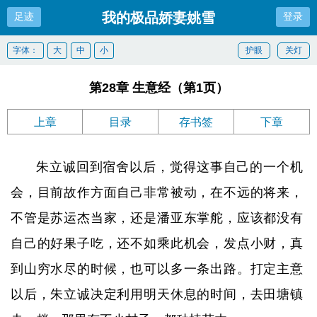
我的极品娇妻姚雪
足迹
登录
字体：
大
中
小
护眼
关灯
第28章 生意经（第1页）
上章
目录
存书签
下章
朱立诚回到宿舍以后，觉得这事自己的一个机
会，目前故作方面自己非常被动，在不远的将来，
不管是苏运杰当家，还是潘亚东掌舵，应该都没有
自己的好果子吃，还不如乘此机会，发点小财，真
到山穷水尽的时候，也可以多一条出路。打定主意
以后，朱立诚决定利用明天休息的时间，去田塘镇