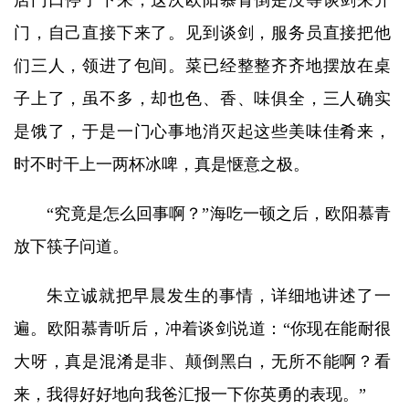
店门口停了下来，这次欧阳慕青倒是没等谈剑来开
门，自己直接下来了。见到谈剑，服务员直接把他
们三人，领进了包间。菜已经整整齐齐地摆放在桌
子上了，虽不多，却也色、香、味俱全，三人确实
是饿了，于是一门心事地消灭起这些美味佳肴来，
时不时干上一两杯冰啤，真是惬意之极。
“究竟是怎么回事啊？”海吃一顿之后，欧阳慕青
放下筷子问道。
朱立诚就把早晨发生的事情，详细地讲述了一
遍。欧阳慕青听后，冲着谈剑说道：“你现在能耐很
大呀，真是混淆是非、颠倒黑白，无所不能啊？看
来，我得好好地向我爸汇报一下你英勇的表现。”