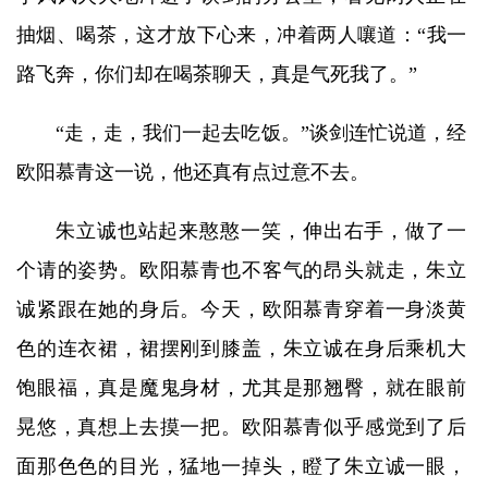
抽烟、喝茶，这才放下心来，冲着两人嚷道：“我一
路飞奔，你们却在喝茶聊天，真是气死我了。”
“走，走，我们一起去吃饭。”谈剑连忙说道，经
欧阳慕青这一说，他还真有点过意不去。
朱立诚也站起来憨憨一笑，伸出右手，做了一
个请的姿势。欧阳慕青也不客气的昂头就走，朱立
诚紧跟在她的身后。今天，欧阳慕青穿着一身淡黄
色的连衣裙，裙摆刚到膝盖，朱立诚在身后乘机大
饱眼福，真是魔鬼身材，尤其是那翘臀，就在眼前
晃悠，真想上去摸一把。欧阳慕青似乎感觉到了后
面那色色的目光，猛地一掉头，瞪了朱立诚一眼，