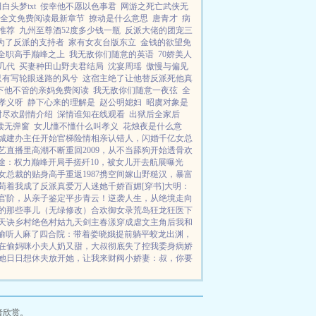
白头梦txt
佞幸他不愿以色事君
网游之死亡武侠无
全文免费阅读最新章节
撩动是什么意思
唐青才
病
推荐
九州至尊酒52度多少钱一瓶
反派大佬的团宠三
为了反派的支持者
家有女友台版东立
金钱的欲望免
全职高手巅峰之上
我无敌你们随意的英语
70娇美人
几代
买妻种田山野夫君结局
沈宴周瑶
傲慢与偏见
只有写轮眼迷路的风兮
这宿主绝了让他替反派死他真
下他不管的亲妈免费阅读
我无敌你们随意一夜弦
全
孝义呀
静下心来的理解是
赵公明媳妇
昭虞对象是
谢尽欢剧情介绍
深情谁知在线观看
出狱后全家后
读无弹窗
女儿懂不懂什么叫孝义
花烛夜是什么意
城建办主任开始
官梯险情
相亲认错人，闪婚千亿女总
艺直播里高潮不断
重回2009，从不当舔狗开始
透骨欢
途：权力巅峰
开局手搓歼10，被女儿开去航展曝光
女总裁的贴身高手
重返1987
携空间嫁山野糙汉，暴富
苟着我成了反派真爱
万人迷她千娇百媚[穿书]
大明：
官阶，从亲子鉴定平步青云！
逆袭人生，从绝境走向
的那些事儿（无绿修改）
合欢御女录
荒岛狂龙
狂医下
天诀
乡村绝色村姑
九天剑主
春漾
穿成虐文主角后我和
偷听人麻了
四合院：带着娄晓娥提前躺平
蛟龙出渊，
在偷妈咪
小夫人奶又甜，大叔彻底失了控
我委身病娇
她日日想休夫
放开她，让我来
财阀小娇妻：叔，你要
者欣赏。