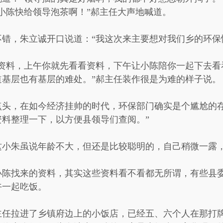
小陈快给领导泡茶啊！”郝主任大声地喊道。
错，朱立诚开口说道：“我这次来主要想对我们乡的环保
的资料，上午你就先看看资料，下午让小陈陪你一起下去看
道基层也有基层的难处。”郝主任装作很是为难的样子说。
点头，在如今经济挂帅的时代，环保部门确实是个尴尬的存
料整理一下，以方便县领导们查阅。”
这小朱虽说年龄不大，但还是比较聪明的，自己稍微一露
小陈找来的资料，其实这些资料看不看都无所谓，有些县
午一起吃饭。
主任拉进了乡镇府边上的小饭店，已经五、六个人在那打