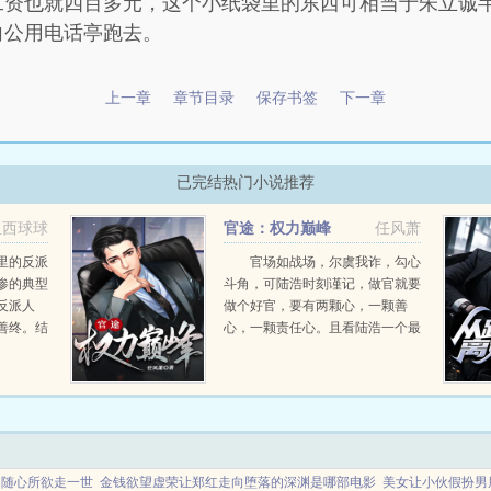
工资也就四百多元，这个小纸袋里的东西可相当于朱立诚
向公用电话亭跑去。
上一章
章节目录
保存书签
下一章
已完结热门小说推荐
鱼西球球
官途：权力巅峰
任风萧
里的反派
官场如战场，尔虞我诈，勾心
惨的典型
斗角，可陆浩时刻谨记，做官就要
反派人
做个好官，要有两颗心，一颗善
善终。结
心，一颗责任心。且看陆浩一个最
中同名同
偏远乡镇的基层公务员，如何在没
绑定了一
有硝烟的权利游戏里一路绿灯，两
生了三
袖清风，不畏权贵，官运亨通。...
随心所欲走一世
金钱欲望虚荣让郑红走向堕落的深渊是哪部电影
美女让小伙假扮男