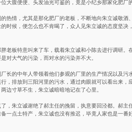
一位大腹便便、头发油光可鉴的，竟是小纪乡那家化肥厂
别的热情，尤其是那化肥厂的老板，不断地向朱立诚敬酒
量的时候，便怎么也不肯喝了，众人见朱立诚的态度坚决
那胖老板特意叫来了车，载着朱立诚和小陈去进行调研。
要是对大气的污染，而对水的污染并不大。
副厂长的中年人带领着他们参观的厂里的生产情况以及污
运行，排放到三阳河里的污水，通过肉眼就可以看出来，
，两边寸草不生，朱立诚暗暗地记在了心里。
点了，朱立诚谢绝了郝主任的挽留，执意要回泾都。郝主
准备一点土特产，朱立诚也没有推迟，毕竟人家也是一番