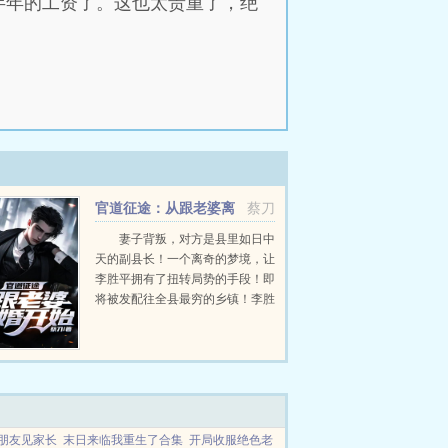
半年的工资了。这也太贵重了，绝
官道征途：从跟老婆离
蔡刀
婚开始
妻子背叛，对方是县里如日中
天的副县长！一个离奇的梦境，让
李胜平拥有了扭转局势的手段！即
将被发配往全县最穷的乡镇！李胜
平奋起反击！当他将对手踩在脚下
的时候，这才发现，这一切不过只
是冰山一角！斗争才刚刚开始！...
朋友见家长
末日来临我重生了合集
开局收服绝色老