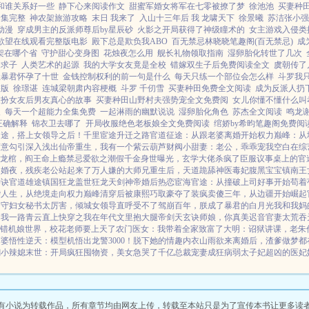
和谁关系好一些
静下心来阅读作文
甜蜜军婚女将军在七零被撩了梦
徐池池
买妻种田
全集完整
神农架旅游攻略
末日 我来了
入山十三年后 我 龙啸天下
徐景曦
苏洁张小强
动漫
穿成男主的反派师尊后by星辰砂
火影之开局获得了神级瞳术的
女主游戏入侵类
欲望在线观看完整版电影
殿下总是欺负我ABO
百无禁忌林晓晓笔趣阁(百无禁忌)
成
架在哪个省
守护甜心变身图
花烛夜怎么用
舰长礼物领取指南
湿卵胎化转世了几次
金求子
人类艺术的起源
我的大学女友竟是全校
错嫁双生子后免费阅读全文
虞朝传了
让暴君怀孕了十世
金钱控制权利的前一句是什么
每天只练一个部位会怎么样
斗罗我
整版
徐璟谌
连城梁朝肃内容梗概
斗罗 千仞雪
买妻种田免费全文阅读
成为反派人扔
假扮女友后男友真心的故事
买妻种田山野村夫强势宠全文免费阅
女儿你懂不懂什么叫
人
每天一个超能力全集免费
一起淋雨的幽默说说
湿卵胎化角色
苏杰全文阅读
鸣龙
正确解释
锦衣卫去哪了
开局收服绝色老板娘全文免费阅读
绾娇by希昀笔趣阁免费阅
官途，搭上女领导之后！
千里宦途
升迁之路
官道征途：从跟老婆离婚开始
权力巅峰：从
蓄意勾引
深入浅出
仙帝重生，我有一个紫云葫芦
财阀小甜妻：老公，乖乖宠我
空白
在综
龙棺，阎王命
上瘾禁忌
爱欲之潮
假千金身世曝光，玄学大佬杀疯了
臣服
议事桌上的
官
闪婚夜，残疾老公站起来了
万人嫌的大师兄重生后，天道跪舔
神医毒妃腹黑宝宝
镇南王
坤诀
官道雄途
镇国狂龙
盖世狂龙
天剑神帝
婚后热恋
宦海官途：从撞破上司好事开始
苟着
袭人生，从绝境走向权力巅峰
清穿后被康熙巧取豪夺了
装疯卖傻三年，从边疆开始崛起
留守妇女
秘书太厉害，倾城女领导直呼受不了
驾崩百年，朕成了暴君的白月光
我和我妈
，我一路青云直上
快穿之我在年代文里抱大腿
帝剑天玄诀
师娘，你真美
迟音
官妻
太荒吞
错
机娘世界，校花老师要上天了
农门医女：我带着全家致富了
大明：诏狱讲课，老朱
富婆
悟性逆天：模型机悟出龙警3000！
脱下她的情趣内衣
山雨欲来
离婚后，渣爹做梦都
翻小辣媳
末世：开局疯狂囤物资，美女急哭了
千亿总裁宠妻成狂
病弱太子妃超凶的
医妃
有小说为转载作品，所有章节均由网友上传，转载至本站只是为了宣传本书让更多读