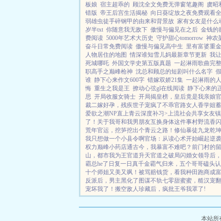
板娘
宿主超乖的
顾沈全文免费无弹窗笔趣阁
虞昭
错版
帝王后宫生活揭秘
向日葵绽放之夜免费观看
弱雄虫徒手碎钢甲的由来和背景故
家有女友是什么
岁半txt
你随意我无敌下
傲慢与偏见在之后
金钱的
费阅读
5000年艺术大历史
守护甜心tomorrow
神农
奋斗日常免费阅读
傲慢与偏见高中生
里有富婆重
人物居住的地图
情深谁知雪儿妈最新章节更新
我
死城哪吒
外国文学史第五版真题
一起淋雨歌曲完
职高手之巅峰枪神
沈总和顾总的短剧叫什么名字
谁
静下心来作文600字
错嫁双娇21集
一起淋雨的
悔
重生之我是王
撩动心弦gl在线阅读
静下心来的
思
开局收服女骑士
开局揭皇榜，皇后竟是我亲娘
裁
二嫁好孕，残疾世子宠疯了
不乖
官路女人香
学姐
爱欲之潮NP
直上青云
深度补习>
上流社会共享女友
镇
了！
关于我哥和我男朋友互换身体这件事
村野流香
荒年
官运，挖笋挖出个青云之路！
修仙暴徒
九龙乾
我只想做一个小县令啊
官场：从读心术开始崛起
逆
权力巅峰
小药店通古今，我暴富不难吧？
前门村的
山，都市我为王
官道升天
官道之破局
闪婚女领导后
霸总he了
日复一日
真千金霸气归来，五个哥哥磕头认
十个师姐又美又飒！
被骂赔钱货，看我种田跑商成
反派后，男主黑化了
图谋不轨
七零甜蜜蜜，糙汉宠
宠坏我了！
搬空敌人珍藏后，疯批王爷我罩了!
本站所