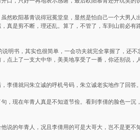
何开口，只好一再地表示感谢，最后欧阳慕青还开玩笑的
，虽然欧阳慕青说得冠冕堂皇，显然是怕自己一个大男人
愫，真是剪不断，理还乱。算了，不管了，车到山前必有
机的说明书，其实也很简单，一会功夫就完全掌握了，还不
前，点上了一支大中华，美美地享受了一番，你还别说，
后，李倩就问朱立诚的呼机号码，朱立诚老实地作了回答
了句，现在年青人真是不知道节俭。看到李倩的脸色一沉，
合他说的年青人，况且李倩用的可是大哥大，岂不是更不
。