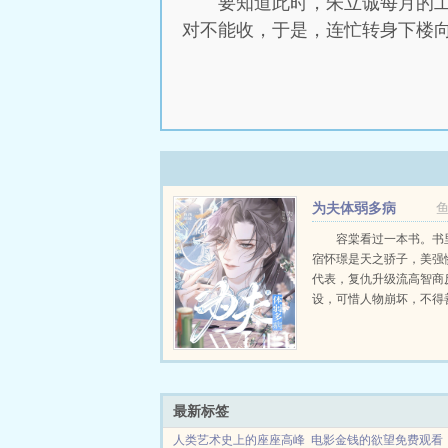
要知道此时，朱立诚每月的
对不能收，于是，连忙转身下楼
为夫体弱多病
容棠看过一本书。书
宿怀璟是天之骄子，美强
代表，复仇升级流高智商
设，可惜人物崩坏，不得
果一朝穿越，容棠成了文
姓早死的病秧子炮灰，还
个拯救男主系统，一共重
次。...
最新标签
人类艺术史上的座座高峰
电影金钱的欲望免费观看