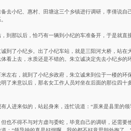
准备去小纪、惠村、田塘这三个乡镇进行调研，李倩说自
系。
站，到那以后，恰巧有一辆到小纪的车准备开，于是就直
立诚到了小纪乡。出了小纪车站，就是三阳河大桥，站在
总体看上去，水质还是不错的。朱立诚决定先去小纪乡的
百米左右，就到了小纪乡政府，朱立诚来到位于一楼的环
说明了来意以后，那名女工作人员对坐在后面的那位四十多
有人进来似的，站起身来，连忙说道：“原来是县里的领
，但也不得不与对方虚与委蛇，毕竟自己的调研，还需要
道：“领导抽的真是好烟啊，我的都不好意思朝外掏了。