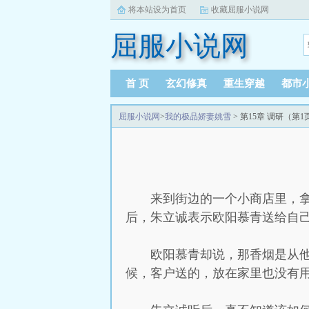
将本站设为首页
收藏屈服小说网
屈服小说网
首 页
玄幻修真
重生穿越
都市
屈服小说网
>
我的极品娇妻姚雪
> 第15章 调研（第1
来到街边的一个小商店里，
后，朱立诚表示欧阳慕青送给自
欧阳慕青却说，那香烟是从
候，客户送的，放在家里也没有