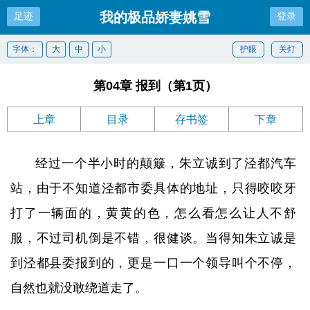
我的极品娇妻姚雪
足迹
登录
字体：
大
中
小
护眼
关灯
第04章 报到（第1页）
上章
目录
存书签
下章
经过一个半小时的颠簸，朱立诚到了泾都汽车
站，由于不知道泾都市委具体的地址，只得咬咬牙
打了一辆面的，黄黄的色，怎么看怎么让人不舒
服，不过司机倒是不错，很健谈。当得知朱立诚是
到泾都县委报到的，更是一口一个领导叫个不停，
自然也就没敢绕道走了。