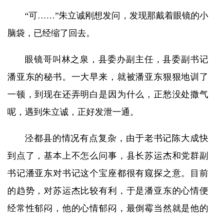
“可……”朱立诚刚想发问，发现那戴着眼镜的小
脑袋，已经缩了回去。
眼镜哥叫林之泉，县委办副主任，县委副书记
潘亚东的秘书。一大早来，就被潘亚东狠狠地训了
一顿，到现在还弄明白是因为什么，正愁没处撒气
呢，遇到朱立诚，正好发泄一通。
泾都县的情况有点复杂，由于老书记陈大成快
到点了，基本上不怎么问事，县长苏运杰和党群副
书记潘亚东对书记这个宝座都很有窥探之意。目前
的趋势，对苏运杰比较有利，于是潘亚东的心情便
经常性郁闷，他的心情郁闷，最倒霉当然就是他的