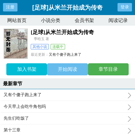
[足球]从米兰开始成为传奇
注册
登录
网站首页
小说分类
会员书架
阅读记录
[足球]从米兰开始成为传奇
季晗玉 著
其他小说
连载中
最近更新：
又有个傻子跑上来了
更新时间：
2026-07-22 12:45:21
加入书架
开始阅读
章节目录
最新章节
又有个傻子跑上来了
今天早上会吃牛角包吗
先生们吃饭了
第十三章