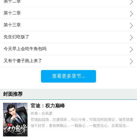
第十二章
第十二章
第十三章
先生们吃饭了
今天早上会吃牛角包吗
又有个傻子跑上来了
查看更多章节...
封面推荐
官途：权力巅峰
作者：任风萧
官场如战场，尔虞我诈，勾心斗角，可陆浩时刻谨记，做官就要
做个好官，要有两颗心，一颗善心，一颗责任心。且看陆浩...