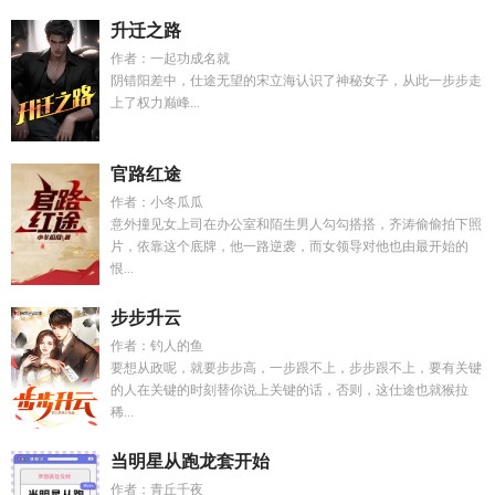
升迁之路
作者：一起功成名就
阴错阳差中，仕途无望的宋立海认识了神秘女子，从此一步步走
上了权力巅峰...
官路红途
作者：小冬瓜瓜
意外撞见女上司在办公室和陌生男人勾勾搭搭，齐涛偷偷拍下照
片，依靠这个底牌，他一路逆袭，而女领导对他也由最开始的
恨...
步步升云
作者：钓人的鱼
要想从政呢，就要步步高，一步跟不上，步步跟不上，要有关键
的人在关键的时刻替你说上关键的话，否则，这仕途也就猴拉
稀...
当明星从跑龙套开始
作者：青丘千夜