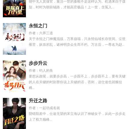
朝中无人莫做官，重活一世的秦毅不是这样认为。机遇来自于谋
划，时时为朝前铺路，才能高官极品！上一世，含冤入...
永恒之门
作者：六界三道
关于永恒之门神魔混战，万界崩塌，只永恒仙域长存世间。尘世
罹苦，妖祟邪乱，诸神明弃众生而不朽。万古后，一尊名为赵...
步步升云
作者：钓人的鱼
要想从政呢，就要步步高，一步跟不上，步步跟不上，要有关键
的人在关键的时刻替你说上关键的话，否则，这仕途也就猴拉
稀...
升迁之路
作者：一起功成名就
阴错阳差中，仕途无望的宋立海认识了神秘女子，从此一步步走
上了权力巅峰...