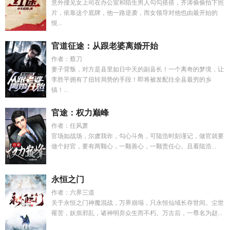
意外撞见女上司在办公室和陌生男人勾勾搭搭，齐涛偷偷拍下照
片，依靠这个底牌，他一路逆袭，而女领导对他也由最开始的
恨...
官道征途：从跟老婆离婚开始
作者：蔡刀
妻子背叛，对方是县里如日中天的副县长！一个离奇的梦境，让
李胜平拥有了扭转局势的手段！即将被发配往全县最穷的乡
镇！...
官途：权力巅峰
作者：任风萧
官场如战场，尔虞我诈，勾心斗角，可陆浩时刻谨记，做官就要
做个好官，要有两颗心，一颗善心，一颗责任心。且看陆浩...
永恒之门
作者：六界三道
关于永恒之门神魔混战，万界崩塌，只永恒仙域长存世间。尘世
罹苦，妖祟邪乱，诸神明弃众生而不朽。万古后，一尊名为赵...