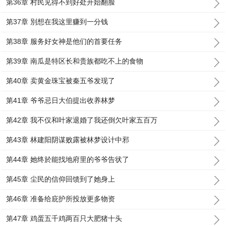
第36章 村民见得不到好处开始翻脸
第37章 別想在我这里赚到一分钱
第38章 服务好女神是他们的首要任务
第39章 南瓜是特区长和贵族都吃不上的食物
第40章 卖黄金珠宝被秦五爷发现了
第41章 爷爷忌日大伯提出收养林梦
第42章 我不仅和叶家退婚了我还倒欠叶家五百万
第43章 林建阳阴谋败露被林梦设计中邪
第44章 她终於能找地府里的爷爷告状了
第45章 尘民的信仰回馈到了她身上
第46章 准备给庇护所投放更多物资
第47章 鸡蛋五千鸡两百只大肥猪十头