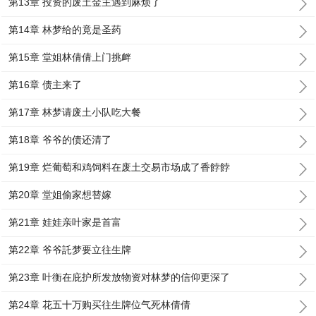
第13章 投资的废土金主遇到麻烦了
第14章 林梦给的竟是圣药
第15章 堂姐林倩倩上门挑衅
第16章 债主来了
第17章 林梦请废土小队吃大餐
第18章 爷爷的债还清了
第19章 烂葡萄和鸡饲料在废土交易市场成了香餑餑
第20章 堂姐偷家想替嫁
第21章 娃娃亲叶家是首富
第22章 爷爷託梦要立往生牌
第23章 叶衡在庇护所发放物资对林梦的信仰更深了
第24章 花五十万购买往生牌位气死林倩倩