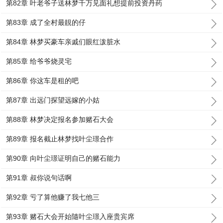
第82章 叶老爷子送林梦千万见面礼想提前投资丹药
第83章 成了全村最靚的仔
第84章 林梦买豪车亲戚们眼红泼脏水
第85章 给爷爷烧灵宅
第86章 你这车是租的吧
第87章 出远门探望远嫁的小姑
第88章 林梦决定报名参加赌石大会
第89章 报名截止林梦找叶尘璟合作
第90章 向叶尘璟证明自己的赌石能力
第91章 叔你说句话啊
第92章 亏了算他赚了我七他三
第93章 赌石大会开始隨叶尘璟入座贵宾席