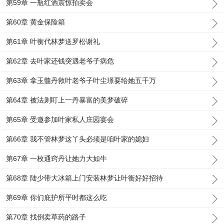
第59章 一瓶红酒震惊拍卖会
第60章 黄金保险箱
第61章 叶衡代林梦送罗松谢礼
第62章 去叶家还钱突遇老爷子病危
第63章 拿玉髓丹救叶老爷子叶尘璟要给她五千万
第64章 被法则盯上一丹暴富的美梦破碎
第65章 受邀参加叶家私人庄园宴会
第66章 我不管林梦这丫头必须是咱叶家的媳妇
第67章 一枚通窍丹让她力大如牛
第68章 陆少带大冰箱上门安装林梦让叶衡好好招待
第69章 你们庇护所平时都这么吃
第70章 找倒卖草药的路子