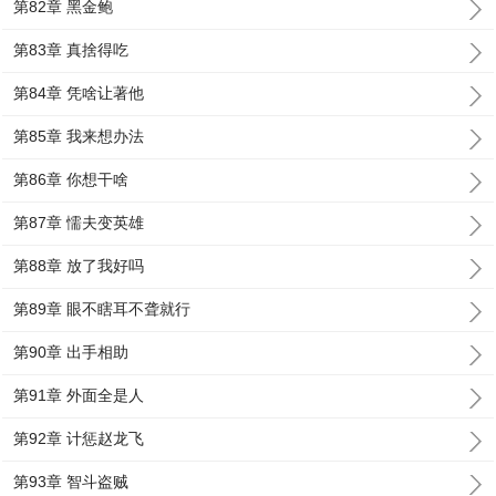
第82章 黑金鲍
第83章 真捨得吃
第84章 凭啥让著他
第85章 我来想办法
第86章 你想干啥
第87章 懦夫变英雄
第88章 放了我好吗
第89章 眼不瞎耳不聋就行
第90章 出手相助
第91章 外面全是人
第92章 计惩赵龙飞
第93章 智斗盗贼