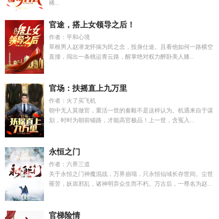
稀...
官途，搭上女领导之后！
作者：平和心境
草根男人赵潜龙怀揣为民之念，投身仕途。且看他如何一路横空
直撞，闯出一条桃运青云路，醒掌绝对权力醉卧美人膝...
官场：扶摇直上九万里
作者：火了买飞机
朝中无人莫做官，重活一世的秦毅不是这样认为。机遇来自于谋
划，时时为朝前铺路，才能高官极品！上一世，含冤入...
永恒之门
作者：六界三道
关于永恒之门神魔混战，万界崩塌，只永恒仙域长存世间。尘世
罹苦，妖祟邪乱，诸神明弃众生而不朽。万古后，一尊名为赵...
官梯险情