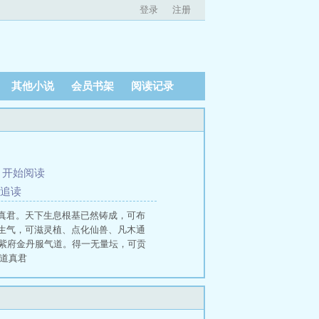
登录
注册
其他小说
会员书架
阅读记录
、
开始阅读
求追读
真君。天下生息根基已然铸成，可布
生气，可滋灵植、点化仙兽、凡木通
穿越紫府金丹服气道。得一无量坛，可贡
道真君