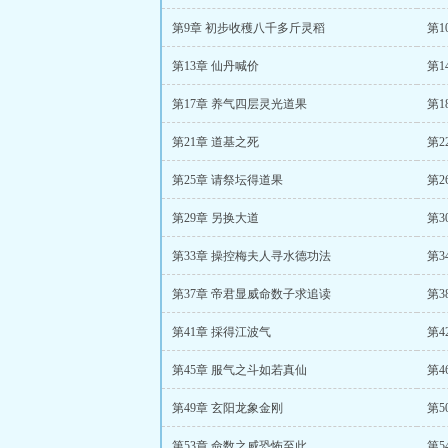
第9章 初步收穫八千多斤灵稻
第1
第13章 仙丹喊价
第1
第17章 养气四层灵光道果
第
第21章 道基之死
第2
第25章 请祭坛得道果
第2
第29章 另换大道
第3
第33章 操控梅夫人寻水德功法
第
第37章 帝君显威命数子求追读
第3
第41章 採得江波气
第4
第45章 服气之斗如若真仙
第4
第49章 玄阳龙象金刚
第5
第53章 命数之威恐怖至此
第5