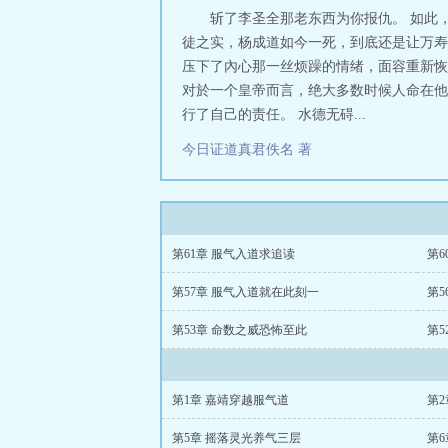
斩了李圣全那老东西为你报仇。 如此
徒之实，杨成道如今一死，到底还是让万寿
压下了內心那一丝烦躁的情绪，面容重新恢
对於一个皇帝而言，绝大多数时候人命在他
行了自己的责任。 水德无碍...
今日证道真君佚名 著
第61章 服气入道求追读
第6
第57章 服气入道就在此刻一
第5
第53章 命数之威恐怖至此
第5
第1章 嘉靖穿越服气道
第
第5章 摇落灵光养气三层
第6