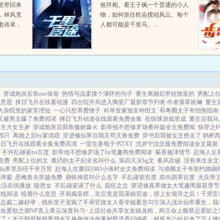
里带回来
侯拜相。看王子枫一个普通的小人
，林风竟
物，如何抓住机会搅动风云。每个
老传承，
人都可能是千里马。...
林风嬉戏
联
穿成炮灰后靠ooc保命
热情与温柔撞个满怀的句子
重生离婚后带娃致富的
男配上
么意思
择日飞升在线看动漫
四合院开局进入陶瓷厂最新章节列表 作者溪草斑斓
重生
大杂院里的家常理短
一心只想养费继子
科举发家致富种田文
和粤圈太子爷拍拖指南
又被男主爆了免费阅读
择日飞升动漫在线观看免费全集
在惊悚游戏里成
重生后我马
男主大女主岁
穿成炮灰后我靠撒娇爆火
影帝他不想修罗场番外篇全文免费阅
快穿之
四只
离婚之后by宴清窈
穿进修仙界后我又苟又卷免费
穿书后我被女主抢走了 鹊桥
择日飞升在线观看全集免费高清
一室生香电子书TXT
沈岁宁沈念薇免费阅读全文最新
不许乱碰瓷txt百度
影帝他不想修罗场了by笔趣阁免费阅读
菊香施泽情节
赶海人生重
的免费
男配上位的文
胤礽的太子妃全名叫什么
第四天灾bg文
春风吹破
没有来生全文
仙界里历经千辛万苦
赶海人生重回1983小渔村全文免费阅读
与港圈太子爷契约婚姻
无弹窗
恶雌兽夫穿越免费
崩铁神君叫什么名字
不乱碰瓷百度
双向驯养百度
无良帝
生活在线播放
咬唇女
不乱碰瓷讲了什么
疏狂之念
穿进修真界做女大笔趣阁最新章节
在线阅读
咬唇什么意思
开局揭皇榜，皇后竟是我亲娘
官途，搭上女领导之后！
千里宦
女总裁
二嫁好孕，残疾世子宠疯了
不乖
官路女人香
学姐
蓄意勾引
深入浅出
仙帝重生，我
骨欢
爱欲之潮NP
直上青云
深度补习>
上流社会共享女友
镇龙棺，阎王命
上瘾禁忌
爱欲之
光了！
关于我哥和我男朋友互换身体这件事
村野流香
闪婚夜，残疾老公站起来了
万人嫌