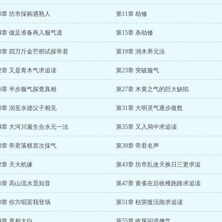
0章 坊市採购遇熟人
第11章 劫修
4章 做足准备再入服气道
第15章 杀劫修
18章 四万斤金芒稻试探帝君
第19章 润木养元法
2章 又是青木气求追读
第23章 突破服气
6章 半步服气探查真相
第27章 木黄之气的巨大缺陷
0章 润至水德父子相见
第31章 大明灵气逐步復甦
34章 大河川遁生合水元一法
第35章 又入局中求追读
8章 帝君落棋首次採气
第39章 帝君名声
2章 天大机缘
第43章 坊市乱改天换日三更求追
6章 高山流水觅知音
第47章 黄雀在后收穫跑路求追读
0章 你方唱罢我登场
第51章 枯荣復活跪求追读
4章 真相大白
第55章 收尾问道擒气