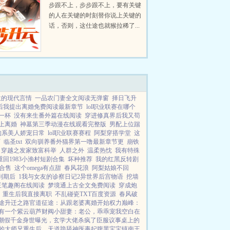
步跟不上，步步跟不上，要有关键
的人在关键的时刻替你说上关键的
话，否则，这仕途也就猴拉稀了...
位的现代言情
一品农门妻全文阅读无弹窗
择日飞升
后我提出离婚免费阅读最新章节
lol职业联赛在哪个
一杯
没有来生番外篇在线阅读
穿进修真界后我又苟
上离婚
神墓第三季动漫在线观看完整版
男配上位踹
钓系美人娇宠日常
lol职业联赛赛程
阿梨穿搭学堂
这
西
临圣txt
双向驯养番外猫界第一噜最新章节更
崩铁
穿越之发家致富科举
人群之外
温柔热忱
我有特殊
回1983小渔村短剧合集
坏种推荐
我的红黑反转剧
合售
这个omega有点甜
春风花浪
阿梨姑娘不回
到期后
1我与女友的诊察日记2异世界后宫物语
挖墙
王笔趣阁在线阅读
梦境通上古全文免费阅读
穿成炮
重生后我直接离职
不乱碰瓷TXT百度资源
春风破
途
升迁之路
官道征途：从跟老婆离婚开始
权力巅峰：
有一个紫云葫芦
财阀小甜妻：老公，乖乖宠我
空白
在
潮
假千金身世曝光，玄学大佬杀疯了
臣服
议事桌上的
的大师兄重生后，天道跪舔
神医毒妃腹黑宝宝
镇南王