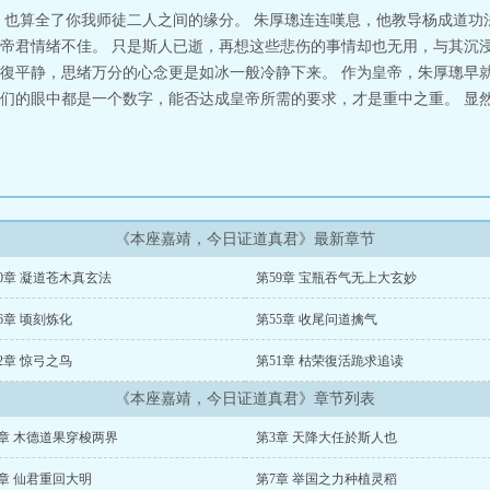
，也算全了你我师徒二人之间的缘分。 朱厚璁连连嘆息，他教导杨成道功
帝君情绪不佳。 只是斯人已逝，再想这些悲伤的事情却也无用，与其沉浸
復平静，思绪万分的心念更是如冰一般冷静下来。 作为皇帝，朱厚璁早就
们的眼中都是一个数字，能否达成皇帝所需的要求，才是重中之重。 显
《本座嘉靖，今日证道真君》最新章节
0章 凝道苍木真玄法
第59章 宝瓶吞气无上大玄妙
6章 顷刻炼化
第55章 收尾问道擒气
2章 惊弓之鸟
第51章 枯荣復活跪求追读
《本座嘉靖，今日证道真君》章节列表
2章 木德道果穿梭两界
第3章 天降大任於斯人也
章 仙君重回大明
第7章 举国之力种植灵稻