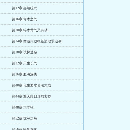
第12章 嘉靖练武
第16章 青木之气
第20章 得木黄气又有劫
第24章 突破失败根基溃散求追读
第28章 试探逃命
第32章 天生长气
第36章 血海深仇
第40章 化生遁水仙法大成
第44章 遮天蔽日真功玄妙
第48章 大丰收
第52章 惊弓之鸟
第56章 顷刻炼化