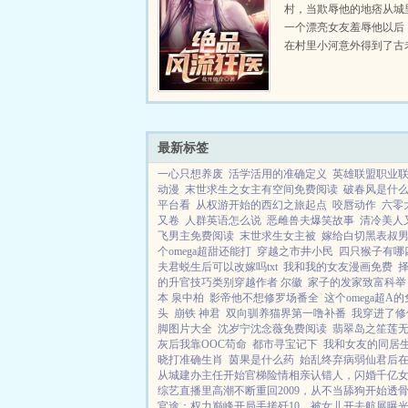
村，当欺辱他的地痞从城
一个漂亮女友羞辱他以后
在村里小河意外得到了古
无相诀。自此以后，且看
花丛，逍遥都市！...
最新标签
一心只想养废
活学活用的准确定义
英雄联盟职业
动漫
末世求生之女主有空间免费阅读
破春风是什
平台看
从权游开始的西幻之旅起点
咬唇动作
六零
又卷
人群英语怎么说
恶雌兽夫爆笑故事
清冷美人
飞男主免费阅读
末世求生女主被
嫁给白切黑表叔
个omega超甜还能打
穿越之市井小民
四只猴子有哪
夫君蜕生后可以改嫁吗txt
我和我的女友漫画免费
的升官技巧类别穿越作者 尔徽
家子的发家致富科举
本 泉中柏
影帝他不想修罗场番全
这个omega超A
头
崩铁 神君
双向驯养猫界第一噜补番
我穿进了修
脚图片大全
沈岁宁沈念薇免费阅读
翡翠岛之笙莲
灰后我靠OOC苟命
都市寻宝记下
我和女友的同居
晓打准确生肖
茵果是什么药
始乱终弃病弱仙君后
从城建办主任开始
官梯险情
相亲认错人，闪婚千亿
综艺直播里高潮不断
重回2009，从不当舔狗开始
透
官途：权力巅峰
开局手搓歼10，被女儿开去航展曝