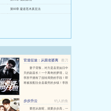
第60章 凝道苍木真玄法
官道征途：从跟老婆离
蔡刀
婚开始
妻子背叛，对方是县里如日中
天的副县长！一个离奇的梦境，让
李胜平拥有了扭转局势的手段！即
将被发配往全县最穷的乡镇！李胜
平奋起反击！当他将对手踩在脚下
的时候，这才发现，这一切不过只
是冰山一角！斗争才刚刚开始！...
步步升云
钓人的鱼
要想从政呢，就要步步高，一