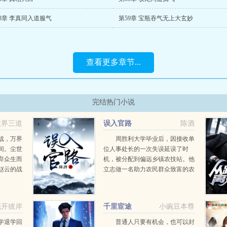
8章 李真同入道服气
第59章 宝瓶吞气无上大玄妙
查看更多章节...
完结热门小说
六界三道
误入官路
陈酒
战，万界
周胜利大学毕业后，因接收单
间。尘世
位人事处长的一次失误延误了时
弃众生而
机，被分配到偏远乡镇农技站。他
赵云的战
立志做一名助力农民群众致富的农
铸了宇宙
业技术人员，却因为一系列的变故
打上了永
误打误撞进入了仕途，调岗离任，
万道。自
明升暗降，一路沉浮，直至权力巅
花开彼岸
千里宦途
小豌豆本尊
..
峰...
学退学回
普通人只要有机会，也可以封