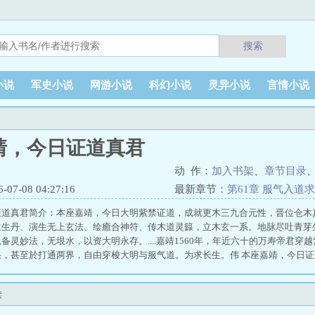
搜索
小说
军史小说
网游小说
科幻小说
灵异小说
言情小说
靖，今日证道真君
动 作：
加入书架
、
章节目录
7-08 04:27:16
最新章节：
第61章 服气入道
证道真君简介：本座嘉靖，今日大明紫禁证道，成就更木三九合元性，晋位仓木
生生丹、演生无上玄法、绘癒合神符、传木道灵籙，立木玄一系。地脉尽吐青芽
备灵妙法，无垠水，以资大明永存。....嘉靖1560年，年近六十的万寿帝君
果，甚至於打通两界，自由穿梭大明与服气道。为求长生。伟 本座嘉靖，今日证
读