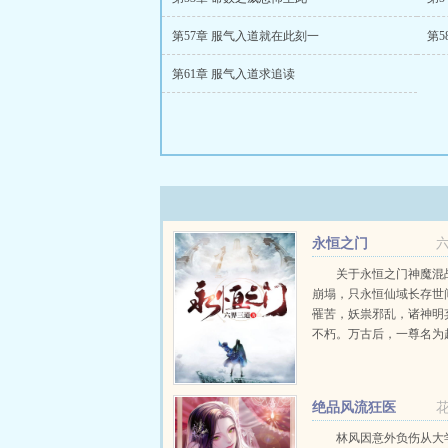
第57章 服气入道就在此刻一
第5
第61章 服气入道求追读
永恒之门
关于永恒之门神魔混
崩塌，只永恒仙域长存世
罹苦，妖祟邪乱，诸神明
不朽。万古后，一尊名为
神，凝练了天地玄黄，重
洪荒，自碧落凡尘，一路
恒仙域，以神之名，君临
绝品风流狂医
此，他说的话，便是神话。.
林风因意外负伤从大