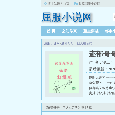
将本站设为首页
收藏屈服小说网
屈服小说网
首 页
玄幻修真
重生穿越
都市
屈服小说网
>
迹部哥哥，但人在音驹
迹部哥
作 者：慢工不
最后更新：2026-0
迹部九夏初一开
负众望的....
但有猫又教练坐
责排球部排球部
此，成为音驹的国
级主力”“我记得
《迹部哥哥，但人在音驹》第 37 章
部其实是不良社团
不，王牌以前可是