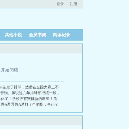
登录
注册
其他小说
会员书架
阅读记录
、
开始阅读
年选定了排球，然后在全国大赛上不
——音驹。虽说这几年排球部成绩一般，
退休了！学校没有安排新的教练！负
吾A梦景吾A梦打了个响指：事已至
，“听说了吗？音驹今年有好几个一年
解一些情况，你们知道吗，音驹的排球
这么厉害？”“那当然，最强打，啊
、主角和黑尾、夜久等人同龄，《排球