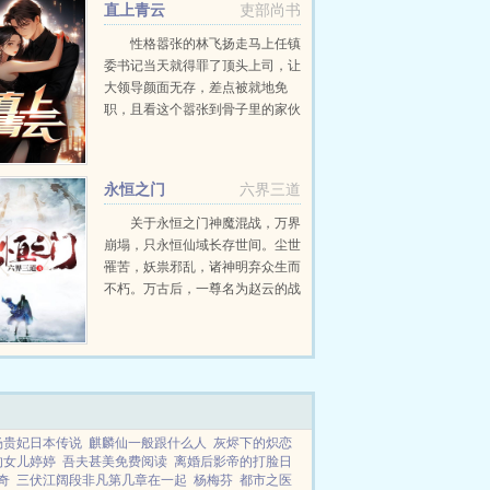
直上青云
吏部尚书
性格嚣张的林飞扬走马上任镇
委书记当天就得罪了顶头上司，让
大领导颜面无存，差点被就地免
职，且看这个嚣张到骨子里的家伙
如何凭借孙子兵法和三十六计勇闯
重重危机，智破层层陷阱，在官场
上混得风生水起，扶摇直上…...
永恒之门
六界三道
关于永恒之门神魔混战，万界
崩塌，只永恒仙域长存世间。尘世
罹苦，妖祟邪乱，诸神明弃众生而
不朽。万古后，一尊名为赵云的战
神，凝练了天地玄黄，重铸了宇宙
洪荒，自碧落凡尘，一路打上了永
恒仙域，以神之名，君临万道。自
此，他说的话，便是神话。...
杨贵妃日本传说
麒麟仙一般跟什么人
灰烬下的炽恋
的女儿婷婷
吾夫甚美免费阅读
离婚后影帝的打脸日
奇
三伏江阔段非凡第几章在一起
杨梅芬
都市之医