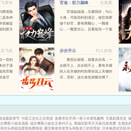
鹰飞草长
官途：权力巅峰
任风萧
到两类险
官场如战场，尔虞我诈，勾心
二是各种
斗角，可陆浩时刻谨记，做官就要
岁就被提
做个好官，要有两颗心，一颗善
报到那天
心，一颗责任心。且看陆浩一个最
惊涛骇浪
偏远乡镇的基层公务员，如何在没
顽强的意
有硝烟的权利游戏里一路绿灯，两
像一叶小
袖清风，不畏权贵，官运亨通。...
了买飞机
步步升云
钓人的鱼
活一世的
要想从政呢，就要步步高，一
来自于谋
步跟不上，步步跟不上，要有关键
能高官极
的人在关键的时刻替你说上关键的
前途尽
话，否则，这仕途也就猴拉稀了...
从救省城
每一个机
，扶摇直
阅读最新章节
与富江交往之后资源
迷雾求生开局一座小木屋笔趣阁
天幕剧透历史
福尔摩斯小姐名场面
福尔摩斯小姐女主角叫什么
离婚后影帝天天捡垃圾免费
女朋友
后死对头师姐说爱我免费阅读
藏宝阁老登老李头和陈老三的背景故
日本杨贵妃宫廷传