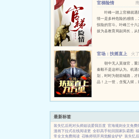
官梯险情
叶峰一踏上官梯就遇
情一是多种危险的感情，
惊险的官斗。叶峰三十六
拔为县教育局副局长，从
起就被卷入这两种险情的
中。他是草根出生，却有
志和搏击风浪的能力，他
官场：扶摇直上
火
舟在惊险莫测的宦...
九万里
朝中无人莫做官，重
秦毅不是这样认为。机遇
划，时时为朝前铺路，才
品！上一世，含冤入狱，
毁，孤独终老。这一世，
下来的女干部开始，抓住
遇，加官进爵，弥补遗憾
上九万里！...
最新标签
装失忆后死对头师姐说爱我百度
官海规则全文免费
漫画下拉式在线阅读更
全职高手轮回国家队霸图
常全文免费阅读
召唤师弱开局觉醒金铲铲
装失忆