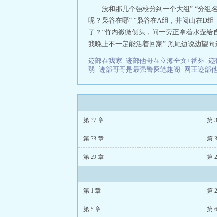
少年》剧情开始
没和那几个强校分到一个大组” “分组
球。PS：虽然是
呢？枭谷在哪” “枭谷在A组，井闼山在D
则都是现找的资
了？”竹内微微侧头，问一旁正拿着水壶给自
我晚上不一定能活着回家” 黑尾边说边望向
迹部在我家
迹部他哥在立海全文+番外
迹
弱
迹部哥哥是最强警探笔趣阁
网王迹部
第 37 章
第 3
第 33 章
第 3
第 29 章
第 2
第 1 章
第 
第 5 章
第 