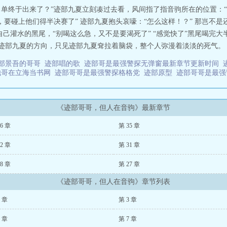
的时候是高三2、主角是《网球王子》中迹部景吾的哥哥，比他大两岁，会有网
名单终于出来了？”迹部九夏立刻凑过去看，风间指了指音驹所在的位置：“
兄弟，但性格完全没有相似之处。3、作者本人去年才看的《排球少年》，今年
组，要碰上他们得半决赛了” 迹部九夏抱头哀嚎：“怎么这样！？” 那岂不是
料，可能会有一些错误的地方，希望大家不要太在意 迹部哥哥，但人在音驹
己灌水的黑尾，“别喝这么急，又不是要渴死了” “感觉快了”黑尾喝完大
迹部九夏的方向，只见迹部九夏耷拉着脑袋，整个人弥漫着淡淡的死气。 “哪
部景吾的哥哥
迹部唱的歌
迹部哥是最强警探无弹窗最新章节更新时间
他哥在立海当书网
迹部哥哥是最强警探格格党
迹部原型
迹部哥哥是最
《迹部哥哥，但人在音驹》最新章节
6 章
第 35 章
2 章
第 31 章
8 章
第 27 章
《迹部哥哥，但人在音驹》章节列表
2 章
第 3 章
6 章
第 7 章