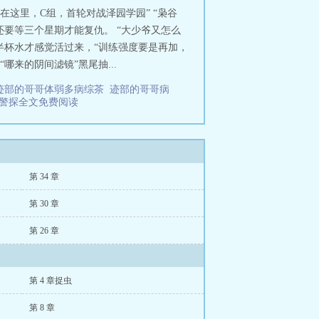
球的内容，不算太多，主体还是排
在这里，C组，首轮对战泽园学园” “枭谷
才决定写这篇文，很多排球相关的规
还要等三个星期才能复仇。 “大少爷又怎么
半杯水才感觉活过来，“训练强度要是再加，
来的阴间滤镜”黑尾抽...
迹部的哥哥体弱多病综茶
迹部的哥哥病
强警探全文免费阅读
第 34 章
第 30 章
第 26 章
第 4 章捉虫
第 8 章