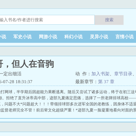
搜索
小说
军史小说
网游小说
科幻小说
灵异小说
言情小说
哥，但人在音驹
一定出细活
动 作：
加入书架
、
章节目录
7-28 18:31:37
最新章节：
第 37 章
始打网球，半学期后因超能力果断逃离。随后又尝试了诸多运动，终于在初三这
..一轮游。拒绝了直升冰帝高中部，迹部九夏痛定思痛，选择了一所老牌排球高校
镇，问题不大*问题超大！！！带领排球部多次进军全国的老教练，因身体不适
的监督老师完全不管！前后辈文化超级严重！*迹部九夏一脸凝重地看向对面的景
王吧！————————小剧场：IH东京预选赛，一些选手聚在一起聊起音驹
往年实力音驹还不错吧，三年级怎么还集体退队了？”有人神神秘秘道：“我了
！现任部长蛰伏三年终于在新入门的王牌也就是最强打手的辅助下成功篡位”“
打网球的”“嘶——”一众人倒吸一口凉气——————————阅前提示：1