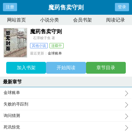
魔药售卖守则
注册
登录
网站首页
小说分类
会员书架
阅读记录
魔药售卖守则
石潭梭子鱼 著
其他小说
连载中
最近更新：
金球账单
更新时间：
2026-08-07 17:46:56
加入书架
开始阅读
章节目录
最新章节
金球账单
失败的寻踪剂
询问猜测
死讯惊觉