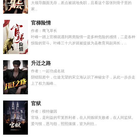
大领导颜面无存，差点被就地免职，且看这个嚣张到骨子里的
家...
官梯险情
作者：鹰飞草长
叶峰一踏上官梯就遇到两类险情一是多种危险的感情，二是各种
惊险的官斗。叶峰三十六岁就被提拔为县教育局副局长，...
升迁之路
作者：一起功成名就
阴错阳差中，仕途无望的宋立海认识了神秘女子，从此一步步走
上了权力巅峰...
官狱
作者：模特徽因
官场，是利益的牢笼胜利者，在人间炼狱失败者，在人间监狱。
爱与恨，恩与怨，熙熙攘攘，皆为利往...