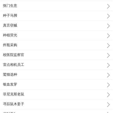
抠门生意
种子马脚
真言窃贼
种植荧光
炸瓶采购
校医院监察官
雷点相机员工
鹫猫选种
银血发芽
菲尼克斯老鼠
寻踪鼠木姜子