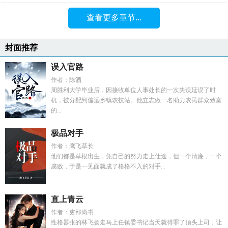
查看更多章节...
封面推荐
误入官路
作者：陈酒
周胜利大学毕业后，因接收单位人事处长的一次失误延误了时
机，被分配到偏远乡镇农技站。他立志做一名助力农民群众致富
的...
极品对手
作者：鹰飞草长
他们都是草根出生，凭自己的努力走上仕途，但一个清廉，一个
腐败，于是一见面就成了格格不入的对手...
直上青云
作者：吏部尚书
性格嚣张的林飞扬走马上任镇委书记当天就得罪了顶头上司，让