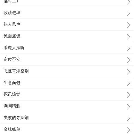
临时工1
收获进城
熟人风声
见面雇佣
采魔人探听
定位不安
飞蓬草浮空剂
生意面包
死讯惊觉
询问猜测
失败的寻踪剂
金球账单