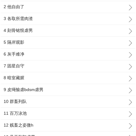
2 他自由了
3 各取所需肉渣
4 刻骨铭恨虐男
5 隔岸观影
6 灰手难净
7 固星自守
8 暗室藏腥
9 皮绳愉虐bdsm虐男
10 群畜列队
11 百万泳池
12 贱畜之姿微h