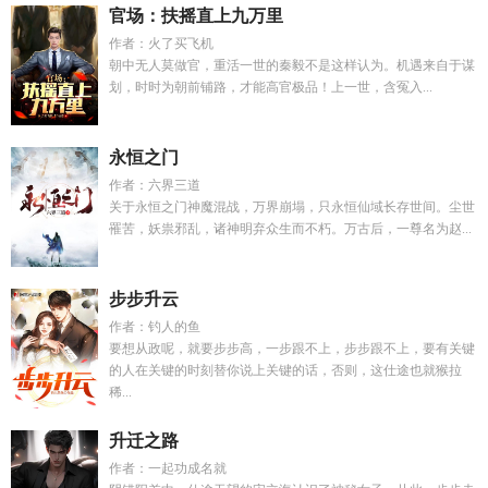
官场：扶摇直上九万里
作者：火了买飞机
朝中无人莫做官，重活一世的秦毅不是这样认为。机遇来自于谋
划，时时为朝前铺路，才能高官极品！上一世，含冤入...
永恒之门
作者：六界三道
关于永恒之门神魔混战，万界崩塌，只永恒仙域长存世间。尘世
罹苦，妖祟邪乱，诸神明弃众生而不朽。万古后，一尊名为赵...
步步升云
作者：钓人的鱼
要想从政呢，就要步步高，一步跟不上，步步跟不上，要有关键
的人在关键的时刻替你说上关键的话，否则，这仕途也就猴拉
稀...
升迁之路
作者：一起功成名就