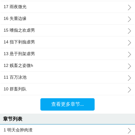
17 雨夜微光
16 失重边缘
15 嗜痂之欢虐男
14 指下剥痂虐男
13 悬于刑架虐男
12 贱畜之姿微h
11 百万泳池
10 群畜列队
查看更多章节...
章节列表
1 明天会肿肉渣