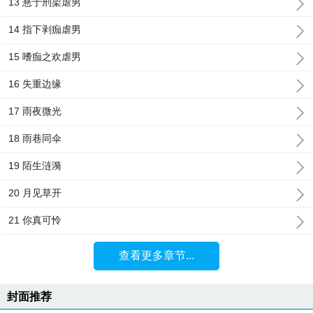
13 悬于刑架虐男
14 指下剥痂虐男
15 嗜痂之欢虐男
16 失重边缘
17 雨夜微光
18 雨巷同伞
19 陌生涟漪
20 月见草开
21 你真可怜
查看更多章节...
封面推荐