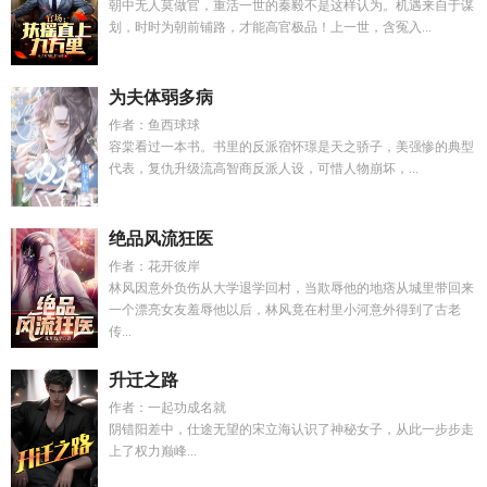
朝中无人莫做官，重活一世的秦毅不是这样认为。机遇来自于谋
划，时时为朝前铺路，才能高官极品！上一世，含冤入...
为夫体弱多病
作者：鱼西球球
容棠看过一本书。书里的反派宿怀璟是天之骄子，美强惨的典型
代表，复仇升级流高智商反派人设，可惜人物崩坏，...
绝品风流狂医
作者：花开彼岸
林风因意外负伤从大学退学回村，当欺辱他的地痞从城里带回来
一个漂亮女友羞辱他以后，林风竟在村里小河意外得到了古老
传...
升迁之路
作者：一起功成名就
阴错阳差中，仕途无望的宋立海认识了神秘女子，从此一步步走
上了权力巅峰...