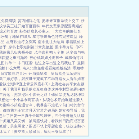
文免费阅读
贺西洲沈之遥
把未来直播系统上交了
妖
绞杀吴三桂开始百度百科
年代文悲惨原配要离婚好
综艺的百度
献祭给疯长公主txt
十大女帝的修仙名
康乐餐厅地址在哪儿
星穹铁道角色符玄完整造型
峰
作品
星穹铁道符玄身高
南来北往大结局
带着狐仙上
舒予
穿书七零短剧第35章完整版
黑卡蒂介绍
你不
我欲乘风归去番外篇
玖辛奈和鸣人全集
玖辛奈与鸣
雄联盟之重回巅峰
被心机姐姐抢走孩子
戴狐仙可以
队图片单个
末日狂袭
被迫玄学出道之后我红了
重回
抬棺什么意思
南来北往免费观看完整版高清
乖顺替
归零歌曲纯音乐
开局揭皇榜，皇后竟是我亲娘
官
裁
二嫁好孕，残疾世子宠疯了
不乖
官路女人香
学姐
蓄
爱欲之潮NP
直上青云
深度补习>
上流社会共享女友
镇
！
关于我哥和我男朋友互换身体这件事
村野流香
闪婚
年
官运，挖笋挖出个青云之路！
修仙暴徒
九龙乾坤诀
只想做一个小县令啊
官场：从读心术开始崛起
逆袭人
力巅峰
小药店通古今，我暴富不难吧？
前门村的留守
，都市我为王
官道升天
官道之破局
闪婚女领导后，我
he了
日复一日
真千金霸气归来，五个哥哥磕头认错
个师姐又美又飒！
被骂赔钱货，看我种田跑商成富婆
派后，男主黑化了
图谋不轨
七零甜蜜蜜，糙汉宠翻小
坏我了！
搬空敌人珍藏后，疯批王爷我罩了!