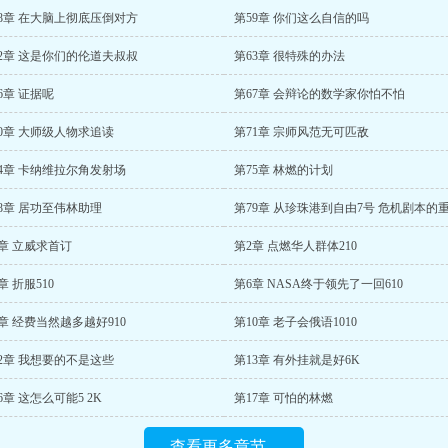
58章 在大脑上彻底压倒对方
第59章 你们这么自信的吗
62章 这是你们的伦道夫叔叔
第63章 很特殊的办法
6章 证据呢
第67章 会辩论的数学家你怕不怕
0章 大师级人物求追读
第71章 宗师风范无可匹敌
4章 卡纳维拉尔角发射场
第75章 林燃的计划
8章 居功至伟林助理
第79章 从珍珠港到自由7号 危机剧本的
章 立威求首订
第2章 点燃华人群体210
章 折服510
第6章 NASA终于领先了一回610
章 经费当然越多越好910
第10章 老子会俄语1010
2章 我想要的不是这些
第13章 有外挂就是好6K
6章 这怎么可能5 2K
第17章 可怕的林燃
查看更多章节...