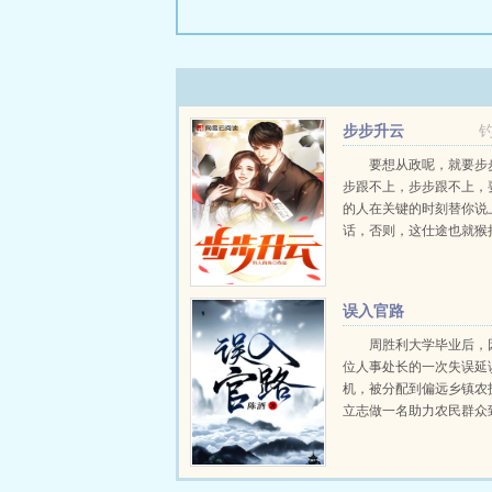
步步升云
要想从政呢，就要步
步跟不上，步步跟不上，
的人在关键的时刻替你说
话，否则，这仕途也就猴拉稀
误入官路
周胜利大学毕业后，
位人事处长的一次失误延
机，被分配到偏远乡镇农
立志做一名助力农民群众
业技术人员，却因为一系
误打误撞进入了仕途，调
明升暗降，一路沉浮，直