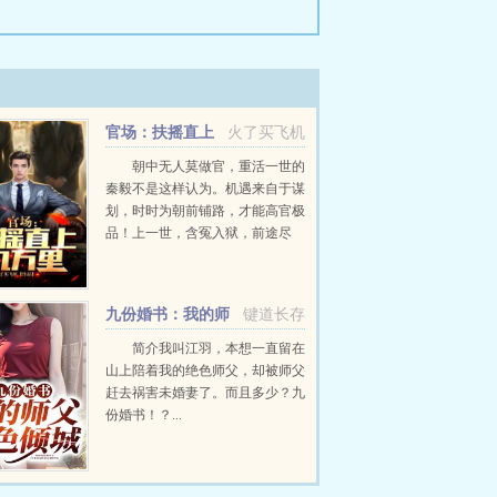
官场：扶摇直上
火了买飞机
九万里
朝中无人莫做官，重活一世的
秦毅不是这样认为。机遇来自于谋
划，时时为朝前铺路，才能高官极
品！上一世，含冤入狱，前途尽
毁，孤独终老。这一世，从救省城
下来的女干部开始，抓住每一个机
遇，加官进爵，弥补遗憾，扶摇直
九份婚书：我的师
键道长存
上九万里！...
父绝色倾城
简介我叫江羽，本想一直留在
山上陪着我的绝色师父，却被师父
赶去祸害未婚妻了。而且多少？九
份婚书！？...