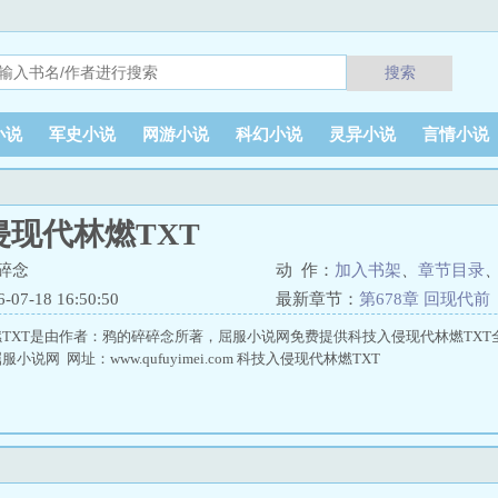
搜索
小说
军史小说
网游小说
科幻小说
灵异小说
言情小说
侵现代林燃TXT
碎念
动 作：
加入书架
、
章节目录
7-18 16:50:50
最新章节：
第678章 回现代前
TXT是由作者：鸦的碎碎念所著，屈服小说网免费提供科技入侵现代林燃TXT
说网 网址：www.qufuyimei.com 科技入侵现代林燃TXT