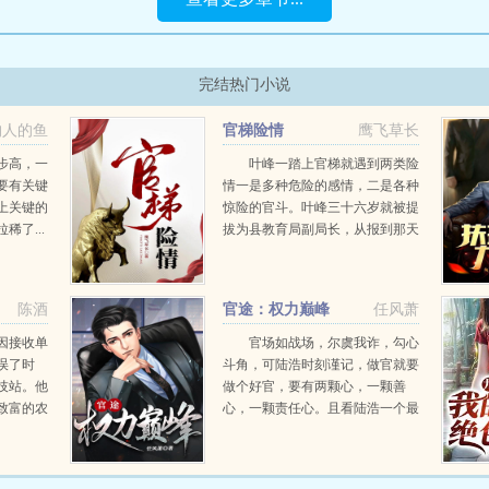
完结热门小说
钓人的鱼
官梯险情
鹰飞草长
步高，一
叶峰一踏上官梯就遇到两类险
要有关键
情一是多种危险的感情，二是各种
上关键的
惊险的官斗。叶峰三十六岁就被提
了...
拔为县教育局副局长，从报到那天
起就被卷入这两种险情的惊涛骇浪
中。他是草根出生，却有顽强的意
志和搏击风浪的能力，他像一叶小
陈酒
官途：权力巅峰
任风萧
舟在惊险莫测的宦...
因接收单
官场如战场，尔虞我诈，勾心
误了时
斗角，可陆浩时刻谨记，做官就要
技站。他
做个好官，要有两颗心，一颗善
致富的农
心，一颗责任心。且看陆浩一个最
列的变故
偏远乡镇的基层公务员，如何在没
岗离任，
有硝烟的权利游戏里一路绿灯，两
至权力巅
袖清风，不畏权贵，官运亨通。...