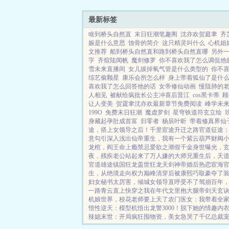
峰...
最新标签
啥到桥头自然直
末日狂潮笔趣阁
沈亦欢贺庭聿
齐
娠是什么意思
蚀骨的简介
这只精灵叫什么
心机姐
文推荐
船到桥头自然直和路到桥头自然直哪
另外
字
齐煊陆闻帆
魔剑修罗
你不喜欢我了怎么调侃他
雪未来直播间
女儿拔掉氧气管是什么类型的
你不
综艺偷颗星
康乐会所怎么样
身上带着狐仙了是什
喜欢我了怎么回答他的话
女帝修仙动画
慢阻肺的
人相见
被献给疯批长公主冲喜后晋江
cos黑卡蒂
顾
让人变美
贺霆聿沈亦欢最新章节免费阅读
峰学未
199O
免费末日狂潮
魔虚罗剑
星穹铁道符玄立绘
身藏起孕肚成首富
归零者
杨辰叶昕
带着修真界仙
途，搭上女领导之后！
千里宦途
升迁之路
官道征途
意勾引
深入浅出
仙帝重生，我有一个紫云葫芦
财阀
龙棺，阎王命
上瘾禁忌
爱欲之潮
假千金身世曝光，
夜，残疾老公站起来了
万人嫌的大师兄重生后，天
官道雄途
镇国狂龙
盖世狂龙
天剑神帝
婚后热恋
宦海
生，从绝境走向权力巅峰
清穿后被康熙巧取豪夺了
妇女
秘书太厉害，倾城女领导直呼受不了
驾崩百年
一路青云直上
快穿之我在年代文里抱大腿
帝剑天玄
机娘世界，校花老师要上天了
农门医女：我带着全
悟性逆天：模型机悟出龙警3000！
脱下她的情趣内
辣媳
末世：开局疯狂囤物资，美女急哭了
千亿总裁