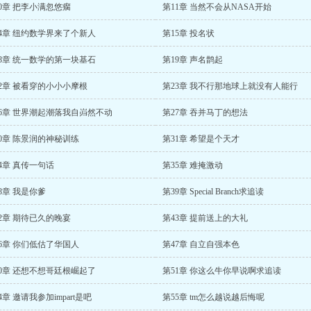
0章 把李小满忽悠瘸
第11章 当然不会从NASA开始
14章 纽约数学界来了个新人
第15章 投名状
18章 统一数学的第一块基石
第19章 声名鹊起
2章 被看穿的小小小摩根
第23章 我不行那地球上就没有人能行
26章 世界潮起潮落我自岿然不动
第27章 吞并马丁的想法
0章 陈景润的神秘训练
第31章 希望是个天才
4章 真传一句话
第35章 难掩激动
8章 我是你爹
第39章 Special Branch求追读
2章 期待已久的晚宴
第43章 提前送上的大礼
6章 你们低估了华国人
第47章 自立自强本色
50章 还想不想哥廷根崛起了
第51章 你这么牛你早说啊求追读
4章 邀请我参加impart是吧
第55章 tm怎么越说越后悔呢