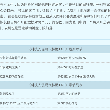
并不陌生，因为同样的问题他也问过尼露，但是得到的回答却几乎和管家
么会自杀。 带土的这句话，拯救了卡卡西，也成为了他后来一直信奉的标
击。 前去抵抗的伊特拉姆战士被从天而降的各类魔法和穿刺箭打得乱了阵
族长他自然不可能放松对两个儿子的管教，因为他们中的一个将来可是要
，安妮也是迅速敲动键盘，眼前屏...
《科技入侵现代林燃TXT》最新章节
77章 常温超导的曙光
第676章 两步闲棋6 2K
73章 进展太快了
第672章 时间在加速
69章 教授的责任感
第668章 史无前例的港督人选
《科技入侵现代林燃TXT》章节列表
章 活见鬼了
第3章 历史的幽灵
6章 拆除时空乱流中的定时炸弹
第7章 核心优势