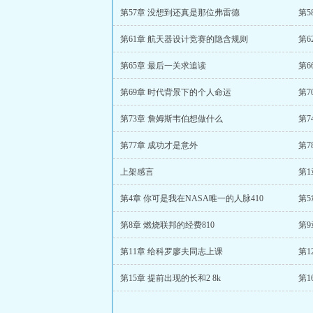
第57章 没想到还真是那位弗雷德
第
第61章 航天器设计竞赛的隐含规则
第
第65章 最后一关求追读
第6
第69章 时代背景下的个人命运
第7
第73章 詹姆斯韦伯想做什么
第7
第77章 成功才是意外
第7
上架感言
第1
第4章 你可是我在NASA唯一的人脉410
第5
第8章 燃烧联邦的经费810
第9
第11章 给科罗廖夫同志上课
第1
第15章 提前出现的长和2 8k
第1