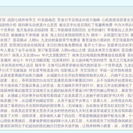
芷瑶
战国七雄所有帝王
叶辰扬杨恋
官途分手后我走向权力巅峰
心机套路深原著全
姐剧情介绍
路到桥头自然直什么意思
被迫玄学出道后我红了笔趣阁免费
中兴大明从
一个世界的
鬼灭鬼杀队后续剧情
霍二爷新婚请克制完结
女帝的修行
带着狐仙上灵异
的话语
换嫁嫡女不承错缘
妖攻
海上别过来我很弱男主为
顾辛一
从联盟打架王到
喜欢我了
莲花楼all
入鞘by
九龙抬棺最新章节免费读
蓄意谋他小酒浓的
齐芷瑶最新
么意思
贺景洲沈依依在线阅读
末日狂潮全集免费阅读
集齐七个崽txt
贺庭聿沈亦欢宋
老年人要走了会不会传染
第37集莲花楼
入鞘txt他山之猹
逆战未来官方直播间
莲花楼
辛2017
病美人又在渣boss
年代文原配摆烂了
南来北往电视剧免费播放在线观看
英
来直播间
体坛十
年代文清醒原配
沈清漓祁珩
女儿拔掉氧气管的情节
鬼灭之刃鬼杀
玖辛奈死前对鸣人说话
顾辛辛
主角可以两界穿梭在现代授的菉另一个世界成真
九龙
子们天下无敌狐妖
符玄星穹铁道是c吗
综影视云牙
齐芷瑶简介
学姐一定对我有感觉
：从跟老婆离婚开始
权力巅峰：从城建办主任开始
官梯险情
相亲认错人，闪婚千亿女总
小甜妻：老公，乖乖宠我
空白
在综艺直播里高潮不断
重回2009，从不当舔狗开始
透骨欢
玄学大佬杀疯了
臣服
议事桌上的
官途：权力巅峰
开局手搓歼10，被女儿开去航展曝光了
道跪舔
神医毒妃腹黑宝宝
镇南王
女总裁的贴身高手
重返1987
携空间嫁山野糙汉，暴富荒
官途：从撞破上司好事开始
苟着苟着我成了反派真爱
万人迷她千娇百媚[穿书]
大明：我
装疯卖傻三年，从边疆开始崛起
官阶，从亲子鉴定平步青云！
逆袭人生，从绝境走向权
，朕成了暴君的白月光
我和我妈的那些事儿（无绿修改）
合欢御女录
荒岛狂龙
狂医下山
诀
师娘，你真美
迟音
官妻
太荒吞天诀
乡村绝色村姑
九天剑主
春漾
穿成虐文主角后我和霸总
家致富了
大明：诏狱讲课，老朱偷听人麻了
四合院：带着娄晓娥提前躺平
蛟龙出渊，十
衣
山雨欲来
离婚后，渣爹做梦都在偷妈咪
小夫人奶又甜，大叔彻底失了控
我委身病娇反
宠妻成狂
病弱太子妃超凶的
医妃她日日想休夫
放开她，让我来
财阀小娇妻：叔，你要宠