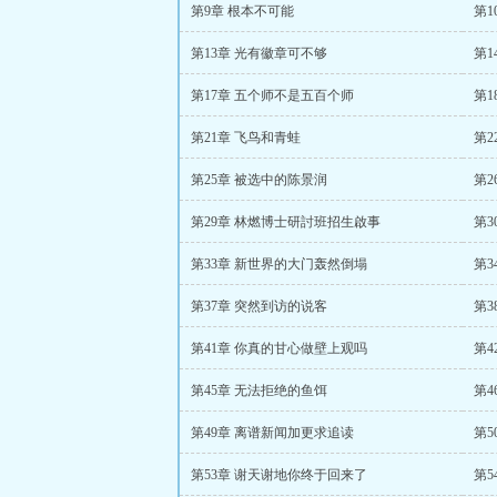
第9章 根本不可能
第1
第13章 光有徽章可不够
第
第17章 五个师不是五百个师
第
第21章 飞鸟和青蛙
第2
第25章 被选中的陈景润
第
第29章 林燃博士研討班招生啟事
第3
第33章 新世界的大门轰然倒塌
第3
第37章 突然到访的说客
第3
第41章 你真的甘心做壁上观吗
第4
第45章 无法拒绝的鱼饵
第4
第49章 离谱新闻加更求追读
第
第53章 谢天谢地你终于回来了
第5