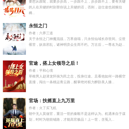
要想从政呢，就要步步高，一步跟不上，步步跟不上，要有关键
的人在关键的时刻替你说上关键的话，否则，这仕途也就猴拉
稀...
永恒之门
作者：六界三道
关于永恒之门神魔混战，万界崩塌，只永恒仙域长存世间。尘世
罹苦，妖祟邪乱，诸神明弃众生而不朽。万古后，一尊名为赵...
官途，搭上女领导之后！
作者：平和心境
草根男人赵潜龙怀揣为民之念，投身仕途。且看他如何一路横空
直撞，闯出一条桃运青云路，醒掌绝对权力醉卧美人膝...
官场：扶摇直上九万里
作者：火了买飞机
朝中无人莫做官，重活一世的秦毅不是这样认为。机遇来自于谋
划，时时为朝前铺路，才能高官极品！上一世，含冤入...