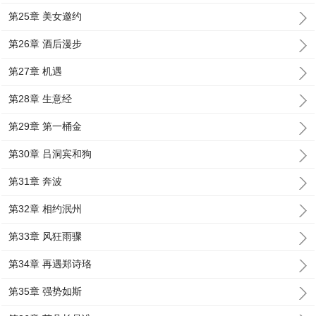
第25章 美女邀约
第26章 酒后漫步
第27章 机遇
第28章 生意经
第29章 第一桶金
第30章 吕洞宾和狗
第31章 奔波
第32章 相约泯州
第33章 风狂雨骤
第34章 再遇郑诗珞
第35章 强势如斯