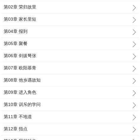
第02章 荣归故里
第03章 家长里短
第04章 报到
第05章 聚餐
第06章 剑拔弩张
第07章 欧阳慕青
第08章 他乡遇故知
第09章 进入角色
第10章 训斥的学问
第11章 不地道
第12章 指点