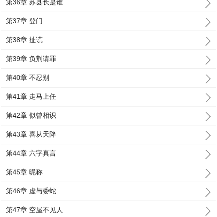
第36章 苏县长是谁
第37章 登门
第38章 扯谎
第39章 负荆请罪
第40章 不忍别
第41章 走马上任
第42章 似曾相识
第43章 喜从天降
第44章 六字真言
第45章 昵称
第46章 虚与委蛇
第47章 空屋不见人