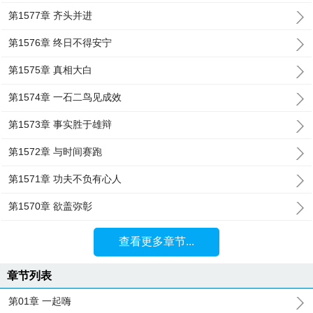
第1577章 齐头并进
第1576章 终日不得安宁
第1575章 真相大白
第1574章 一石二鸟见成效
第1573章 事实胜于雄辩
第1572章 与时间赛跑
第1571章 功夫不负有心人
第1570章 欲盖弥彰
查看更多章节...
章节列表
第01章 一起嗨