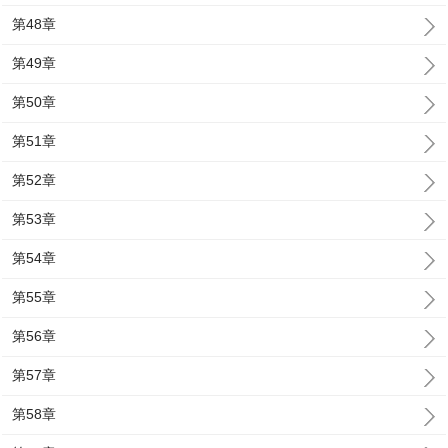
第48章
第49章
第50章
第51章
第52章
第53章
第54章
第55章
第56章
第57章
第58章