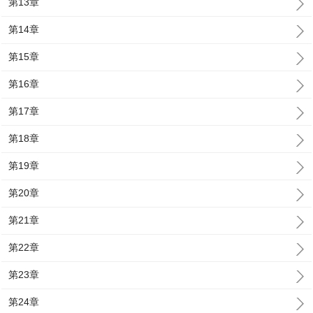
第13章
第14章
第15章
第16章
第17章
第18章
第19章
第20章
第21章
第22章
第23章
第24章