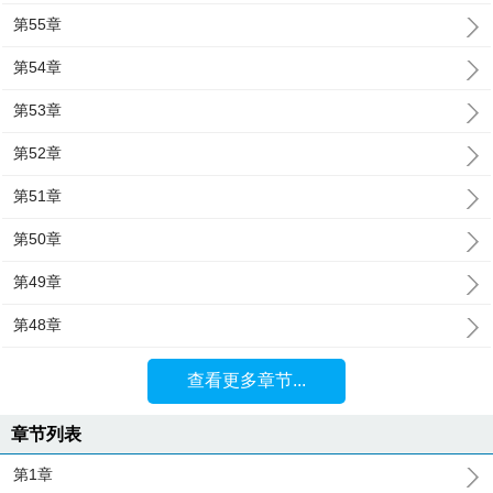
第55章
第54章
第53章
第52章
第51章
第50章
第49章
第48章
查看更多章节...
章节列表
第1章