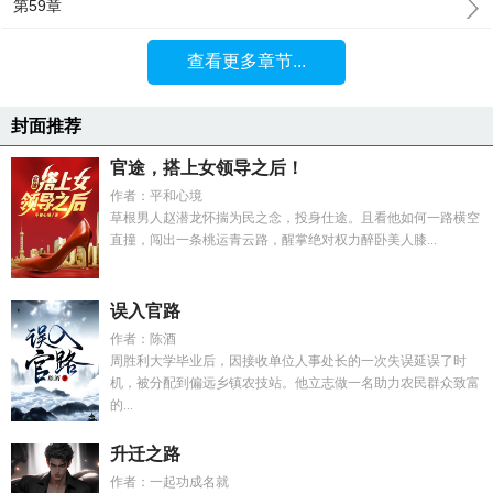
第59章
查看更多章节...
封面推荐
官途，搭上女领导之后！
作者：平和心境
草根男人赵潜龙怀揣为民之念，投身仕途。且看他如何一路横空
直撞，闯出一条桃运青云路，醒掌绝对权力醉卧美人膝...
误入官路
作者：陈酒
周胜利大学毕业后，因接收单位人事处长的一次失误延误了时
机，被分配到偏远乡镇农技站。他立志做一名助力农民群众致富
的...
升迁之路
作者：一起功成名就