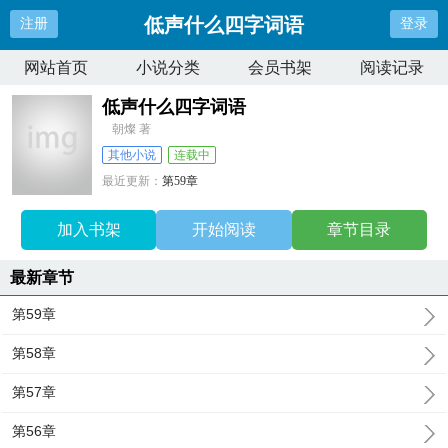
低声什么四字词语
注册
登录
网站首页
小说分类
会员书架
阅读记录
低声什么四字词语
朝燦 著
其他小说
连载中
最近更新：
第59章
更新时间：
2024-11-22 20:57:02
加入书架
开始阅读
章节目录
最新章节
第59章
第58章
第57章
第56章