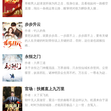
草根男人赵潜龙怀揣为民之念，投身仕途。且看他如何一路横空
直撞，闯出一条桃运青云路，醒掌绝对权力醉卧美人膝...
步步升云
作者：钓人的鱼
要想从政呢，就要步步高，一步跟不上，步步跟不上，要有关键
的人在关键的时刻替你说上关键的话，否则，这仕途也就猴拉
稀...
永恒之门
作者：六界三道
关于永恒之门神魔混战，万界崩塌，只永恒仙域长存世间。尘世
罹苦，妖祟邪乱，诸神明弃众生而不朽。万古后，一尊名为赵...
官场：扶摇直上九万里
作者：火了买飞机
朝中无人莫做官，重活一世的秦毅不是这样认为。机遇来自于谋
划，时时为朝前铺路，才能高官极品！上一世，含冤入...