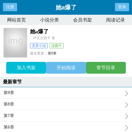
她a爆了
注册
登录
网站首页
小说分类
会员书架
阅读记录
她a爆了
卢太太胜千 著
灵异小说
连载中
最近更新：
第9章
更新时间：
2025-01-08 11:31:34
加入书架
开始阅读
章节目录
最新章节
第9章
第8章
第7章
第6章