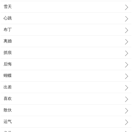
雪天
心跳
布丁
离婚
抓痕
后悔
蝴蝶
出差
喜欢
散伙
运气