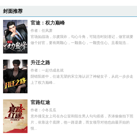
封面推荐
官途：权力巅峰
作者：任风萧
官场如战场，尔虞我诈，勾心斗角，可陆浩时刻谨记，做官就要
做个好官，要有两颗心，一颗善心，一颗责任心。且看陆浩...
升迁之路
作者：一起功成名就
阴错阳差中，仕途无望的宋立海认识了神秘女子，从此一步步走
上了权力巅峰...
官路红途
作者：小冬瓜瓜
意外撞见女上司在办公室和陌生男人勾勾搭搭，齐涛偷偷拍下照
片，依靠这个底牌，他一路逆袭，而女领导对他也由最开始的
恨...