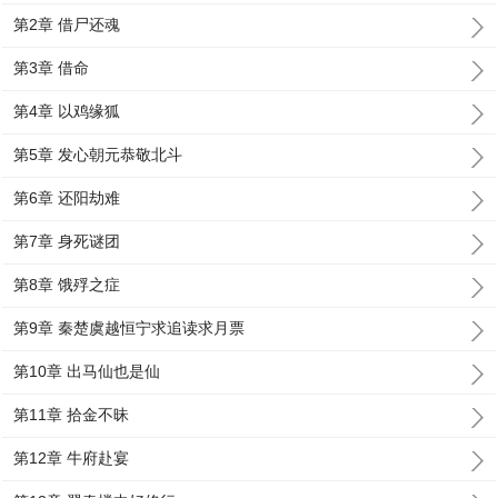
第2章 借尸还魂
第3章 借命
第4章 以鸡缘狐
第5章 发心朝元恭敬北斗
第6章 还阳劫难
第7章 身死谜团
第8章 饿殍之症
第9章 秦楚虞越恒宁求追读求月票
第10章 出马仙也是仙
第11章 拾金不昧
第12章 牛府赴宴