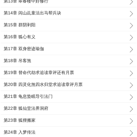
第13章 翠春楼中好修行
第14章 闾山乩童法出马帮兵诀
第15章 群阴剥阳
第16章 狐心有义
第17章 双身密迹瑜伽
第18章 吊客煞
第19章 替命代劫求追读章评还有月票
第20章 四灵化煞四水归堂求追读章评月票
第21章 龟息蛰眠导引法门
第22章 狐仙堂法界洞府
第23章 狐狸搬家
第24章 入梦传法