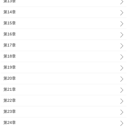
第13章
第14章
第15章
第16章
第17章
第18章
第19章
第20章
第21章
第22章
第23章
第24章