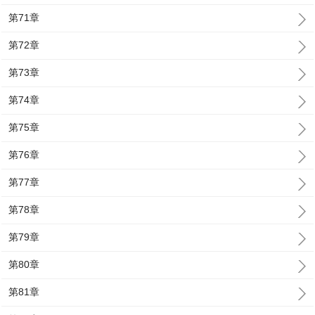
第71章
第72章
第73章
第74章
第75章
第76章
第77章
第78章
第79章
第80章
第81章