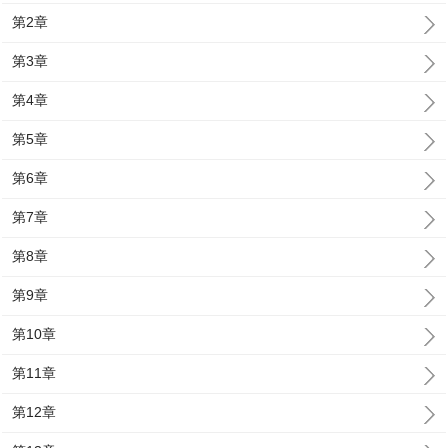
第2章
第3章
第4章
第5章
第6章
第7章
第8章
第9章
第10章
第11章
第12章