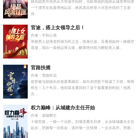
林风因意外负伤从大学退学回村，当欺辱他的地痞从城里带回来
一个漂亮女友羞辱他以后，林风竟在村里小河意外得到了古老
传...
官途，搭上女领导之后！
作者：平和心境
草根男人赵潜龙怀揣为民之念，投身仕途。且看他如何一路横空
直撞，闯出一条桃运青云路，醒掌绝对权力醉卧美人膝...
官路扶摇
作者：雪路听花
前世被当副镇长的老婆离婚后，崔向东愤怒下铸成了大错，悔恨
终生！几十年后，他却莫名重回到了这个最重要的时刻！他再
次...
权力巅峰：从城建办主任开始
作者：凌烟阁主
十级官路，一级一个台阶。刘项东重生归来，从乡镇城建办主任
起步，把握每一次机会，选对每一次抉择，一步步高升。穷善...