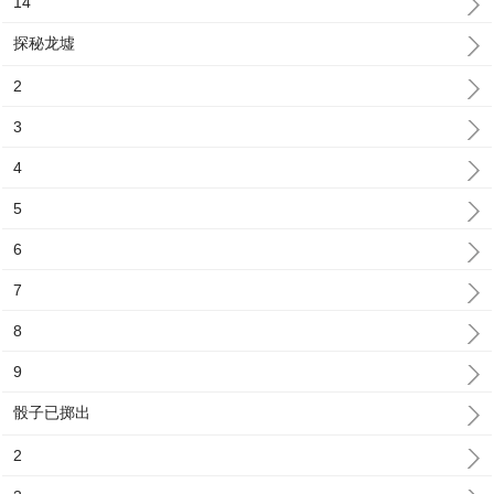
14
探秘龙墟
2
3
4
5
6
7
8
9
骰子已掷出
2