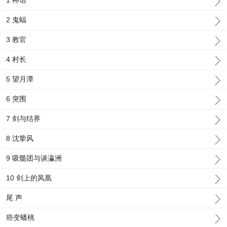
1 神话
2 鬼蝠
3 教官
4 村长
5 望月潭
6 突围
7 剑与结界
8 沈挚风
9 吸髓团与谈瀛洲
10 剑上的凤凰
尾 声
癌变蟠桃