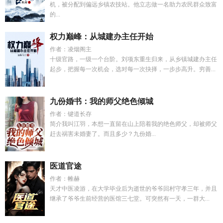
机，被分配到偏远乡镇农技站。他立志做一名助力农民群众致富
的...
权力巅峰：从城建办主任开始
作者：凌烟阁主
十级官路，一级一个台阶。刘项东重生归来，从乡镇城建办主任
起步，把握每一次机会，选对每一次抉择，一步步高升。穷善...
九份婚书：我的师父绝色倾城
作者：键道长存
简介我叫江羽，本想一直留在山上陪着我的绝色师父，却被师父
赶去祸害未婚妻了。而且多少？九份婚...
医道官途
作者：帷赫
天才中医凌游，在大学毕业后为逝世的爷爷回村守孝三年，并且
继承了爷爷生前经营的医馆三七堂。可突然有一天，一群大...