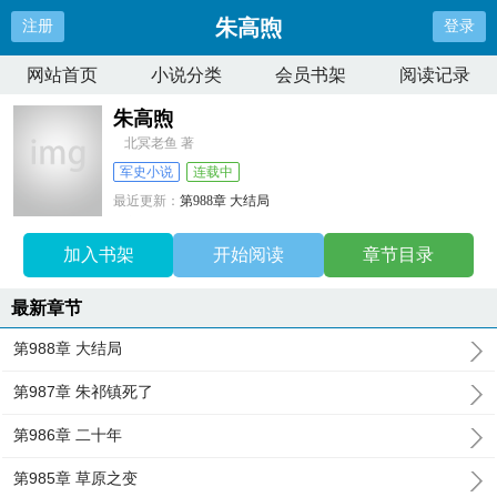
朱高煦
注册
登录
网站首页
小说分类
会员书架
阅读记录
朱高煦
北冥老鱼 著
军史小说
连载中
最近更新：
第988章 大结局
更新时间：
2025-11-04 23:33:03
加入书架
开始阅读
章节目录
最新章节
第988章 大结局
第987章 朱祁镇死了
第986章 二十年
第985章 草原之变