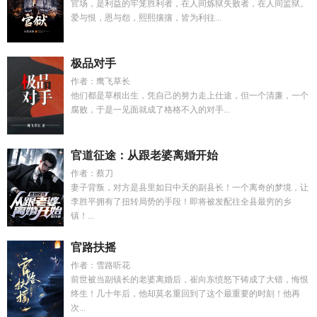
官场，是利益的牢笼胜利者，在人间炼狱失败者，在人间监狱。
爱与恨，恩与怨，熙熙攘攘，皆为利往...
极品对手
作者：鹰飞草长
他们都是草根出生，凭自己的努力走上仕途，但一个清廉，一个
腐败，于是一见面就成了格格不入的对手...
官道征途：从跟老婆离婚开始
作者：蔡刀
妻子背叛，对方是县里如日中天的副县长！一个离奇的梦境，让
李胜平拥有了扭转局势的手段！即将被发配往全县最穷的乡
镇！...
官路扶摇
作者：雪路听花
前世被当副镇长的老婆离婚后，崔向东愤怒下铸成了大错，悔恨
终生！几十年后，他却莫名重回到了这个最重要的时刻！他再
次...