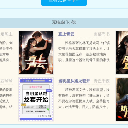
完结热门小说
凌烟阁主
直上青云
吏部尚书
台阶。刘
性格嚣张的林飞扬走马上任镇
建办主任
委书记当天就得罪了顶头上司，让
选对每一
大领导颜面无存，差点被就地免
善其身，
职，且看这个嚣张到骨子里的家伙
他的追
如何凭借孙子兵法和三十六计勇闯
也是干
重重危机，智破层层陷阱，在官场
，在这辉
上混得风生水起，扶摇直上…...
鱼西球球
当明星从跑龙套开
青丘千夜
巅...
始
里的反派
精神发疯文学，没有原型，没
惨的典型
有原型，没有原型（讲三遍），请
反派人
不要在评论区提真人哦。金手指奇
善终。结
大，cp沈天青。日六，防盗八十，
中同名同
上午十一点更新江繁星八岁时候看
绑定了一
见律政电视剧里的帅哥美女环游世
生了三
界谈恋爱...