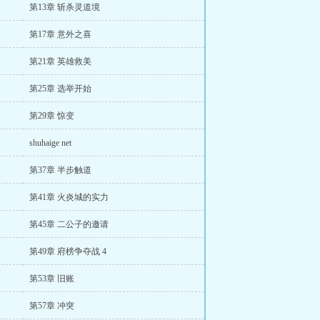
第13章 斩杀灵道境
第17章 意外之喜
第21章 英雄救美
第25章 选举开始
第29章 惊变
shuhaige net
第37章 半步触道
第41章 火炎城的实力
第45章 二公子的邀请
第49章 府榜争夺战 4
第53章 旧账
第57章 冲突