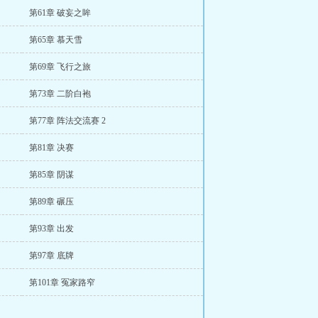
第61章 破妄之眸
第65章 慕天雪
第69章 飞行之旅
第73章 二阶白袍
第77章 阵法交流赛 2
第81章 决赛
第85章 阴谋
第89章 碾压
第93章 出发
第97章 底牌
第101章 冤家路窄