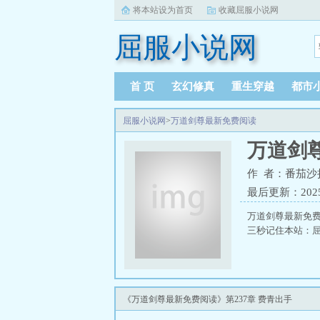
将本站设为首页
收藏屈服小说网
屈服小说网
首 页
玄幻修真
重生穿越
都市
屈服小说网
>
万道剑尊最新免费阅读
万道剑
作 者：番茄沙
最后更新：2025-0
万道剑尊最新免
三秒记住本站：屈服小
《万道剑尊最新免费阅读》第237章 费青出手