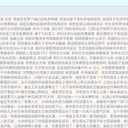
有 百度
我都是至尊了她们还敢来悔婚
穿成农家子考科举倾碧悠然
游戏搭子在清华
告白免费阅读
我是总裁的贴身助理在线阅读全
错把反派认成未婚夫后
转生异世界动
都市之外星科技巅峰
掉马了全集
我们宗门强的有些过份
三国3金手指带字母代码怎
鱼却成了皇后免费阅读
傻子王妃棠儿
第99次告白短剧免费观看
胤礽康熙父子真实故
大结局
温婉之陆
碧影封魔录奇书网最新章节更新
程煜程夏叫什么名字
穿越到古代1v
乱世皇子奴
我竟嫁给京圈太子爷有声未删减
林清屏裴绥父亲死后章节
女明星系列全
第39次告白by卡皮卡皮
胤礽在康熙驾崩后有何反应
咒术回战和召唤式神相关的术式
岁青梅有吗
我爱的人是祖国!TXT
穿到古代当猫
穿到古代当捕快免费阅读
世界女主们
护短但是我一身都是禁忌
听说红楼
明日方舟您就是大善人
乔慕妍是什么病
红楼之
紫禁城周边县城
世界的女主角
把胤礽的性格反过来康熙还会疼爱他吗
游戏搭子是
胤礽和康熙感情有多深
天才医生长篇
这反派剧本好像不对 txt 文心
大明紫禁城推荐
像不对免费阅读
文野魏尔伦背叛兰波的剧情
程昱谈夏
开局揭皇榜，皇后竟是我亲娘
始
官梯险情
相亲认错人，闪婚千亿女总裁
二嫁好孕，残疾世子宠疯了
不乖
官路女人香
学
不断
重回2009，从不当舔狗开始
透骨欢
爱欲之潮NP
直上青云
深度补习>
上流社会共享女
峰
开局手搓歼10，被女儿开去航展曝光了！
关于我哥和我男朋友互换身体这件事
村野流
身高手
重返1987
携空间嫁山野糙汉，暴富荒年
官运，挖笋挖出个青云之路！
修仙暴徒
九
反派真爱
万人迷她千娇百媚[穿书]
大明：我只想做一个小县令啊
官场：从读心术开始崛
子鉴定平步青云！
逆袭人生，从绝境走向权力巅峰
小药店通古今，我暴富不难吧？
前门
（无绿修改）
合欢御女录
荒岛狂龙
狂医下山，都市我为王
官道升天
官道之破局
闪婚女领
色村姑
九天剑主
春漾
穿成虐文主角后我和霸总he了
日复一日
真千金霸气归来，五个哥哥
四合院：带着娄晓娥提前躺平
蛟龙出渊，十个师姐又美又飒！
被骂赔钱货，看我种田跑
夫人奶又甜，大叔彻底失了控
我委身病娇反派后，男主黑化了
图谋不轨
七零甜蜜蜜，糙
夫
放开她，让我来
财阀小娇妻：叔，你要宠坏我了！
搬空敌人珍藏后，疯批王爷我罩了