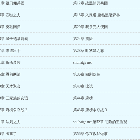
1章 银刀佣兵团
第12章 战黑熊佣兵团
5章 吞噬之力
第16章 入灵道 重临黑暗森林
9章 突破回归
第20章 我杀完人便回
3章 城子选举前奏
第24章 震慑
7章 陈道出手
第28章 叶紫嫣之怒
1章 斩杀萧凌
shuhaige net
5章 恩怨两清
第36章 闹剧落幕
9章 天才聚会
第40章 比试
3章 三家族的友谊
第44章 府榜
7章 府榜争夺战 2
第48章 府榜争夺战 3
1章 法则之力
shuhaige net 第52章 阴险的王香凝
5章 出事了
第56章 你在教我做事