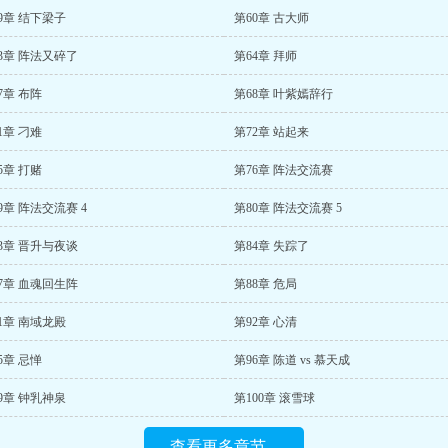
9章 结下梁子
第60章 古大师
3章 阵法又碎了
第64章 拜师
7章 布阵
第68章 叶紫嫣辞行
1章 刁难
第72章 站起来
5章 打赌
第76章 阵法交流赛
9章 阵法交流赛 4
第80章 阵法交流赛 5
3章 晋升与夜谈
第84章 失踪了
7章 血魂回生阵
第88章 危局
1章 南域龙殿
第92章 心清
5章 忌惮
第96章 陈道 vs 慕天成
9章 钟乳神泉
第100章 滚雪球
查看更多章节...