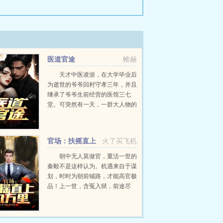
医道官途
帷赫
天才中医凌游，在大学毕业后
为逝世的爷爷回村守孝三年，并且
继承了爷爷生前经营的医馆三七
堂。可突然有一天，一群大人物的
到来，让他的人生出现了转折，本
想一生行医的他，在经历了一些现
实的打击之后，他明白了下医医
官场：扶摇直上
火了买飞机
人，上医医国的道理，为了救...
九万里
朝中无人莫做官，重活一世的
秦毅不是这样认为。机遇来自于谋
划，时时为朝前铺路，才能高官极
品！上一世，含冤入狱，前途尽
毁，孤独终老。这一世，从救省城
下来的女干部开始，抓住每一个机
遇，加官进爵，弥补遗憾，扶摇直