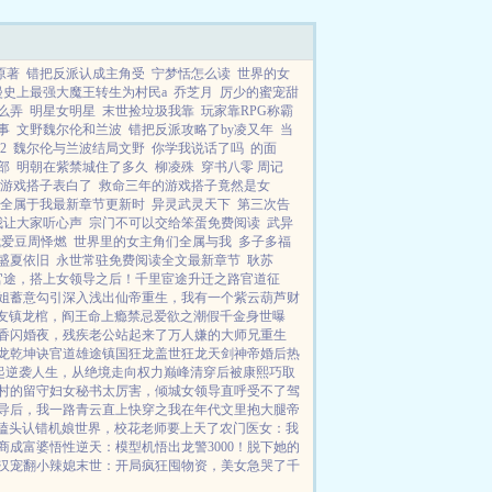
上九万里！...
原著
错把反派认成主角受
宁梦恬怎么读
世界的女
漫史上最强大魔王转生为村民a
乔芝月
厉少的蜜宠甜
么弄
明星女明星
末世捡垃圾我靠
玩家靠RPG称霸
事
文野魏尔伦和兰波
错把反派攻略了by凌又年
当
2
魏尔伦与兰波结局文野
你学我说话了吗
的面
部
明朝在紫禁城住了多久
柳凌殊
穿书八零 周记
游戏搭子表白了
救命三年的游戏搭子竟然是女
全属于我最新章节更新时
异灵武灵天下
第三次告
我让大家听心声
宗门不可以交给笨蛋免费阅读
武异
我爱豆周怿燃
世界里的女主角们全属与我
多子多福
盛夏依旧
永世常驻免费阅读全文最新章节
耿苏
官途，搭上女领导之后！
千里宦途
升迁之路
官道征
姐
蓄意勾引
深入浅出
仙帝重生，我有一个紫云葫芦
财
友
镇龙棺，阎王命
上瘾禁忌
爱欲之潮
假千金身世曝
香
闪婚夜，残疾老公站起来了
万人嫌的大师兄重生
龙乾坤诀
官道雄途
镇国狂龙
盖世狂龙
天剑神帝
婚后热
起
逆袭人生，从绝境走向权力巅峰
清穿后被康熙巧取
村的留守妇女
秘书太厉害，倾城女领导直呼受不了
驾
导后，我一路青云直上
快穿之我在年代文里抱大腿
帝
磕头认错
机娘世界，校花老师要上天了
农门医女：我
商成富婆
悟性逆天：模型机悟出龙警3000！
脱下她的
汉宠翻小辣媳
末世：开局疯狂囤物资，美女急哭了
千
!