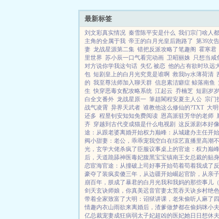
次。...
最新标签
刘文彩真实情况
秦雪陈平安是什么
我们宗门啥人都
主角的全属于我
帝王的白月光皇后跑路了
第39次
妻
龙战星源第二集
错把反派攻略了笔趣阁
霍寒君
里世界
苏小辰一口气看完动画
卫昭丽姝
只想当咸
对方说你学我这句话
失忆 被恋
他的占有欲时玖远
包
短剧皇上的白月光究竟是谁啊
救我by水薄荷清
的
我至尊法师加入聊天群
信息素洁癖症 鲸落南鱼
生
快穿恶毒女配攻略系统
江起云
乔楠芝
短剧岁
白全文番外
龙战星原一
筆趄閣程安夏主人公
宗门
战气凌霄
异界天武者
谁教他这么修仙的?TXT
大明
还多
程昱钊安知知免费阅读
恩高派驻芳华的老师
齐
穿越到古代变成猫是什么电视剧
这反派剧本好
途：从跟老婆离婚开始
权力巅峰：从城建办主任开
阀小甜妻：老公，乖乖宠我
空白
在综艺直播里高潮
光，玄学大佬杀疯了
臣服
议事桌上的
官途：权力巅
后，天道跪舔
神医毒妃腹黑宝宝
镇南王
女总裁的贴
恋
宦海官途：从撞破上司好事开始
苟着苟着我成了
豪夺了
装疯卖傻三年，从边疆开始崛起
官阶，从亲
崩百年，朕成了暴君的白月光
我和我妈的那些事儿
剑天玄诀
师娘，你真美
迟音
官妻
太荒吞天诀
乡村绝
带着全家致富了
大明：诏狱讲课，老朱偷听人麻了
情趣内衣
山雨欲来
离婚后，渣爹做梦都在偷妈咪
小
亿总裁宠妻成狂
病弱太子妃超凶的
医妃她日日想休