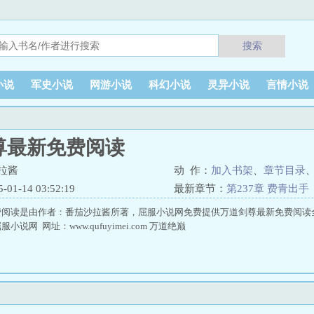
搜索
小说
军史小说
网游小说
科幻小说
灵异小说
言情小说
尊最新免费阅读
拉酱
动 作：
加入书架
、
章节目录
1-14 03:52:19
最新章节：
第237章 费青出手
费阅读是由作者：番茄沙拉酱所著，屈服小说网免费提供万道剑尊最新免费阅读
说网 网址：www.qufuyimei.com 万道绝巅