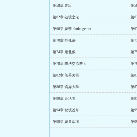
第58章 走出
第5
第62章 破境之法
第6
第66章 妖孽 shuhaige net
第6
第70章 控魂诀
第7
第74章 定北侯
第7
第78章 阵法交流赛 3
第7
第82章 落幕奖赏
第8
第86章 诡异大阵
第8
第90章 还活着
第9
第94章 秘境首杀
第9
第98章 妖兽军团
第9