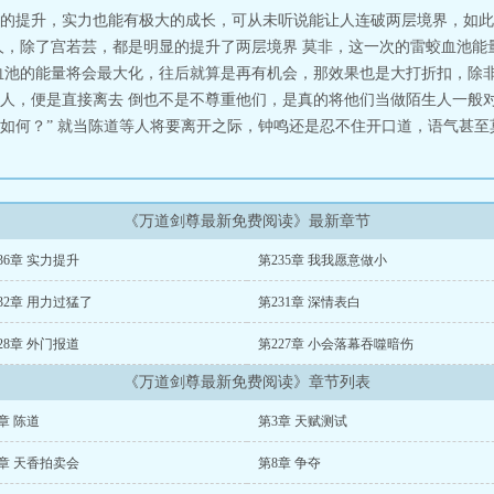
的提升，实力也能有极大的成长，可从未听说能让人连破两层境界，如此
人，除了宫若芸，都是明显的提升了两层境界 莫非，这一次的雷蛟血池能
血池的能量将会最大化，往后就算是再有机会，那效果也是大打折扣，除非
人，便是直接离去 倒也不是不尊重他们，是真的将他们当做陌生人一般对
何？” 就当陈道等人将要离开之际，钟鸣还是忍不住开口道，语气甚至莫名的
《万道剑尊最新免费阅读》最新章节
36章 实力提升
第235章 我我愿意做小
32章 用力过猛了
第231章 深情表白
28章 外门报道
第227章 小会落幕吞噬暗伤
《万道剑尊最新免费阅读》章节列表
章 陈道
第3章 天赋测试
章 天香拍卖会
第8章 争夺