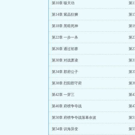
第10章 噬天功
第1
第14章 紫晶狂狮
第1
第18章 黑暗死神
第1
第22章 一步一杀
第2
第26章 通过初赛
第2
第30章 对战萧凌
第3
第34章 郡府公子
第3
第38章 烈阳郡守府
第3
第42章 一穿三
第4
第46章 府榜争夺战
第4
第50章 府榜争夺战落幕余波
第5
第54章 识海异变
第5