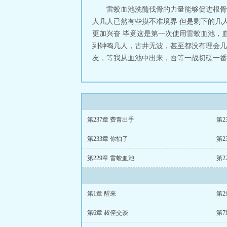
雷蛟血池洗髓伐骨的力量能够促进根骨
人几人已然有些摸不准境界 但是剩下的几
更加兴奋 毕竟这是第一次使用雷蛟血池，
到钟鸣几人，古井无波，甚至都没有理会几
友，等我从血池中出来，吾等一战切磋一番如
第237章 费青出手
第2
第233章 你怕了
第2
第229章 雷蛟血池
第2
第1章 醒来
第2
第6章 叔侄交谈
第7