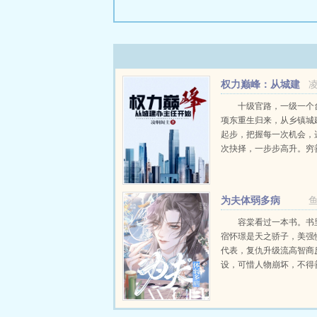
权力巅峰：从城建
办主任开始
十级官路，一级一个
项东重生归来，从乡镇城
起步，把握每一次机会，
次抉择，一步步高升。穷
达济天下。为民谋利更是
求。小小城建办主任，那
部。且看刘项东搅动风云
为夫体弱多病
煌时代里弄潮而上，踏上人生
容棠看过一本书。书
宿怀璟是天之骄子，美强
代表，复仇升级流高智商
设，可惜人物崩坏，不得
果一朝穿越，容棠成了文
姓早死的病秧子炮灰，还
个拯救男主系统，一共重