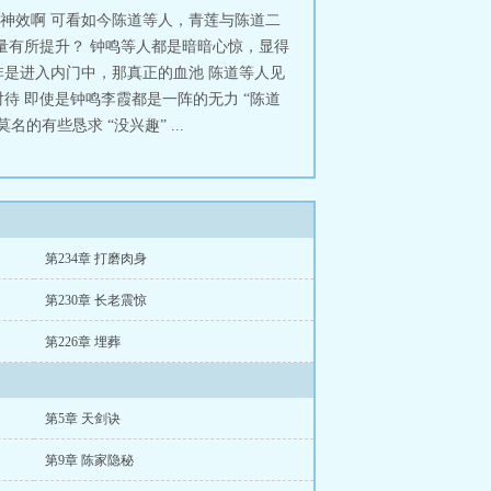
神效啊 可看如今陈道等人，青莲与陈道二
量有所提升？ 钟鸣等人都是暗暗心惊，显得
是进入内门中，那真正的血池 陈道等人见
待 即使是钟鸣李霞都是一阵的无力 “陈道
有些恳求 “没兴趣” ...
第234章 打磨肉身
第230章 长老震惊
第226章 埋葬
第5章 天剑诀
第9章 陈家隐秘