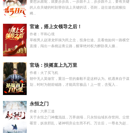
要想从政呢，就要步步高，一步跟不上，步步跟不上，要有关键
的人在关键的时刻替你说上关键的话，否则，这仕途也就猴拉
稀...
官途，搭上女领导之后！
作者：平和心境
草根男人赵潜龙怀揣为民之念，投身仕途。且看他如何一路横空
直撞，闯出一条桃运青云路，醒掌绝对权力醉卧美人膝...
官场：扶摇直上九万里
作者：火了买飞机
朝中无人莫做官，重活一世的秦毅不是这样认为。机遇来自于谋
划，时时为朝前铺路，才能高官极品！上一世，含冤入...
永恒之门
作者：六界三道
关于永恒之门神魔混战，万界崩塌，只永恒仙域长存世间。尘世
罹苦，妖祟邪乱，诸神明弃众生而不朽。万古后，一尊名为赵...