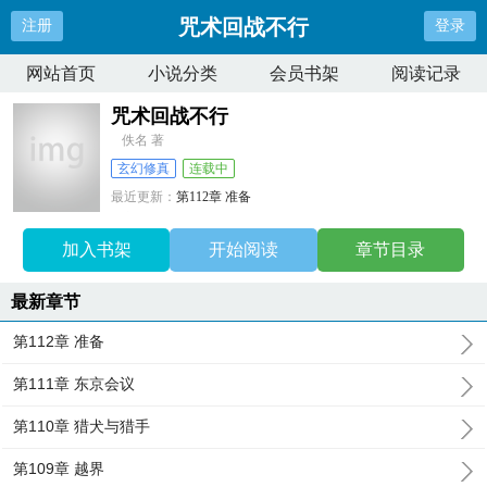
咒术回战不行
注册
登录
网站首页
小说分类
会员书架
阅读记录
咒术回战不行
佚名 著
玄幻修真
连载中
最近更新：
第112章 准备
更新时间：
2026-03-09 17:34:31
加入书架
开始阅读
章节目录
最新章节
第112章 准备
第111章 东京会议
第110章 猎犬与猎手
第109章 越界