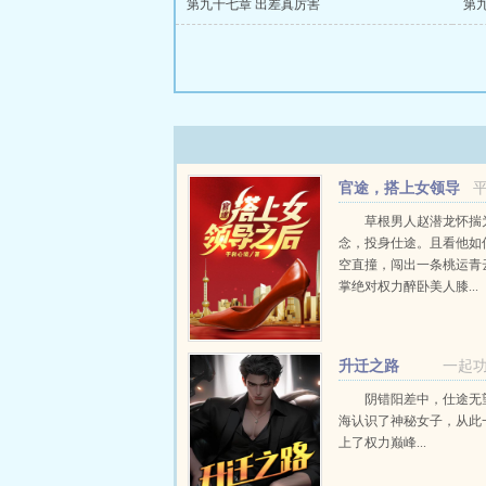
第九十七章 出差真厉害
第
官途，搭上女领导
之后！
草根男人赵潜龙怀揣
念，投身仕途。且看他如
空直撞，闯出一条桃运青
掌绝对权力醉卧美人膝...
升迁之路
一起
阴错阳差中，仕途无
海认识了神秘女子，从此
上了权力巅峰...