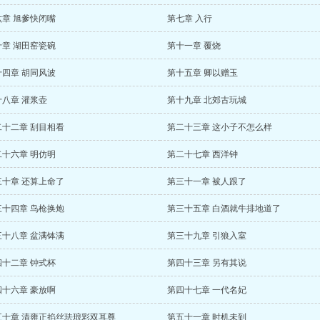
六章 旭爹快闭嘴
第七章 入行
十章 湖田窑瓷碗
第十一章 覆烧
十四章 胡同风波
第十五章 卿以赠玉
十八章 灌浆壶
第十九章 北郊古玩城
二十二章 刮目相看
第二十三章 这小子不怎么样
二十六章 明仿明
第二十七章 西洋钟
三十章 还算上命了
第三十一章 被人跟了
三十四章 鸟枪换炮
第三十五章 白酒就牛排地道了
三十八章 盆满钵满
第三十九章 引狼入室
四十二章 钟式杯
第四十三章 另有其说
四十六章 豪放啊
第四十七章 一代名妃
五十章 清雍正掐丝珐琅彩双耳尊
第五十一章 时机未到