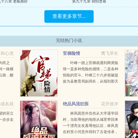
九十八章 老板娘好
第九十九章 我怕烫着
查看更多章节...
完结热门小说
平和心境
官梯险情
鹰飞草长
为民之
叶峰一踏上官梯就遇到两类险
何一路横
情一是多种危险的感情，二是各种
云路，醒
惊险的官斗。叶峰三十六岁就被提
拔为县教育局副局长，从报到那天
起就被卷入这两种险情的惊涛骇浪
中。他是草根出生，却有顽强的意
志和搏击风浪的能力，他像一叶小
功成名就
绝品风流狂医
花开彼岸
舟在惊险莫测的宦...
望的宋立
林风因意外负伤从大学退学回
一步步走
村，当欺辱他的地痞从城里带回来
一个漂亮女友羞辱他以后，林风竟
在村里小河意外得到了古老传承，