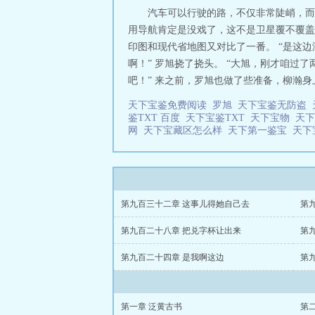
汽车可以行驶的路，不仅非常陡峭，而
用导航肯定是没戏了，这不是卫星覆不覆盖
印图和现代省地图又对比了一番。 “是这
啊！” 罗旭挠了挠头。 “大旭，刚才咱过
吧！” 来之前，罗旭也做了些准备，柳瀚身
天下宝鉴免费阅读
罗旭
天下宝鉴无防盗
鉴TXT 百度
天下宝鉴TXT
天下宝物
天
网
天下宝藏区怎么样
天下第一鉴宝
天下
第九百三十二章 这事儿得她自己去
第
第九百二十八章 把兑字杯让出来
第
第九百二十四章 是我啊这边
第
第一章 泛黄古书
第二