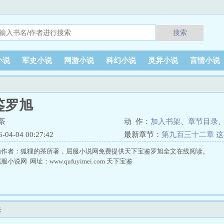
搜索
小说
军史小说
网游小说
科幻小说
灵异小说
言情小说
鉴罗旭
茶
动 作：
加入书架
、
章节目录
4-04 00:27:42
最新章节：
第九百三十二章 
由作者：狐狸的茶所著，屈服小说网免费提供天下宝鉴罗旭全文在线阅读。
说网 网址：www.qufuyimei.com 天下宝鉴
去