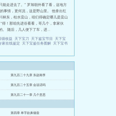
只能走进去了。” 罗旭朝外看了看，这地方
的事情，更何况，这是野山里。 他拿出红
着川林东，枯水蛮山，咱们得确定哪儿是蛮山
：“得！那咱先进谷看看，哥几个，拿家伙
 随后，几人便下了车，进...
等级收益
天下宝刀
天下鉴宝节目
天下宝
专家在线鉴定
天下宝鉴任务图解
天下宝书
第九百二十九章 东赵南李
第九百二十五章 会说话吗
第九百二十一章 几个意思
第四章 单字款鼻烟壶