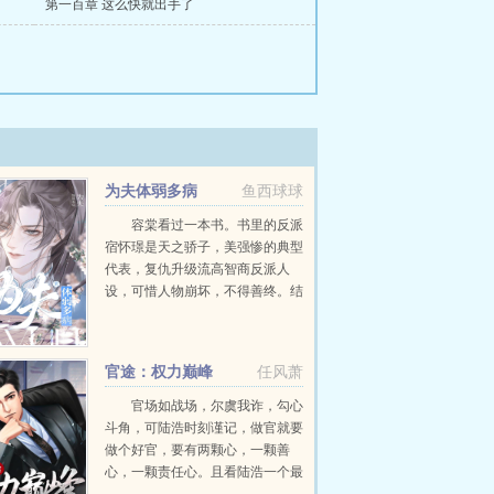
第一百章 这么快就出手了
为夫体弱多病
鱼西球球
容棠看过一本书。书里的反派
宿怀璟是天之骄子，美强惨的典型
代表，复仇升级流高智商反派人
设，可惜人物崩坏，不得善终。结
果一朝穿越，容棠成了文中同名同
姓早死的病秧子炮灰，还绑定了一
个拯救男主系统，一共重生了三
官途：权力巅峰
任风萧
次。...
官场如战场，尔虞我诈，勾心
斗角，可陆浩时刻谨记，做官就要
做个好官，要有两颗心，一颗善
心，一颗责任心。且看陆浩一个最