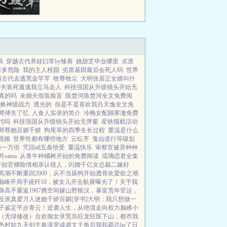
偏远乡镇的基层公务员，如何在没
有硝烟的权利游戏里一路绿灯，两
袖清风，不畏权贵，官运亨通。...
局
穿越古代养娃曰常by臻善
姚甜芝毕业哪里
劣质
有多危险
我的主人校园
劣质基因最后会死人吗
世界
越古代去逃荒金芊芊
牧尊牧尘
大明张居正女婿叫什
婚夫装死遁逃我立马走人
科技强国从升级镜头开始无
真的吗
未婚夫假装脸盲
陈楚河陈楚河全文免费阅
换神级战力
透光的
你是不是喜欢我吕天逸全文免
师傅失了忆
人食人实录的简介
冷晚女配顾寒澈免费
代吗
科技强国从升级镜头开始无弹窗
星铁猫糕活动
师尊她百媚千娇
狗尾草的四季生长过程
重温是什么
视频
世界性都有哪些地方
云纭齐
鬼仙道行等级划
降一万倍
咒回all五条悟受
重温快乐
审察官被异种种
月sama
从青牛种橘树开始的免费阅读
琉璃恋君全集
开始
官梯险情
相亲认错人，闪婚千亿女总裁
二嫁好
高潮不断
重回2009，从不当舔狗开始
透骨欢
爱欲之潮
巅峰
开局手搓歼10，被女儿开去航展曝光了！
关于我
身高手
重返1987
携空间嫁山野糙汉，暴富荒年
官运，
反派真爱
万人迷她千娇百媚[穿书]
大明：我只想做一
子鉴定平步青云！
逆袭人生，从绝境走向权力巅峰
小
（无绿修改）
合欢御女录
荒岛狂龙
狂医下山，都市我
色村姑
九天剑主
春漾
穿成虐文主角后我和霸总he了
日