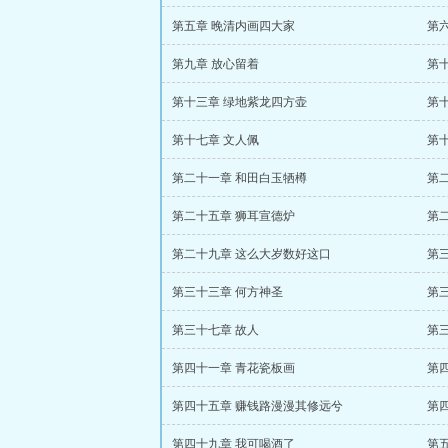
第五章 晚清内画四大家
第
第九章 放心留着
第
第十三章 绿地紫龙四方壶
第
第十七章 文人佩
第
第二十一章 和田白玉牺樽
第
第二十五章 狮耳宣德炉
第
第二十九章 这么大岁数好这口
第
第三十三章 何方神圣
第
第三十七章 故人
第
第四十一章 青花瓷板画
第
第四十五章 赚钱路漫漫其修远兮
第
第四十九章 我可喝酒了
第