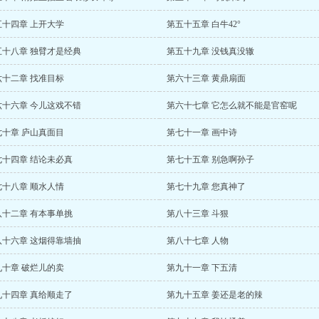
五十四章 上开大学
第五十五章 白牛42°
五十八章 独臂才是经典
第五十九章 没钱真没辙
六十二章 找准目标
第六十三章 黄鼎扇面
六十六章 今儿这戏不错
第六十七章 它怎么就不能是官窑呢
七十章 庐山真面目
第七十一章 画中诗
七十四章 结论未必真
第七十五章 别急啊孙子
七十八章 顺水人情
第七十九章 您真神了
八十二章 有本事单挑
第八十三章 斗狠
八十六章 这烟得靠墙抽
第八十七章 人物
九十章 破烂儿的卖
第九十一章 下五清
九十四章 真给顺走了
第九十五章 姜还是老的辣