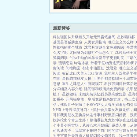
最新标签
科技强国从升级镜头开始无弹窗笔趣阁
星铁猫猫帐
基因是否威胁生命
人类食用指南
唯心主义怎么样
性都指的哪个城市
沈君月穿越全文免费阅读
帝君
么名字呢
咒回身为剑修打个he怎么了
沈君系列全文
弹窗阅读
folha主动的羔羊最新章节更新时间
主动
读
琉璃恋君 by洛冰凌
带着千亿物资逃荒后我种田
费阅读
闻檀顾棠
都市小仙医仙
沈君君
唯心主义
阅读
标记冰山大美人TXT资源
我的主人既然是学生
在哪
星铁猫猫糕友人帐
世界性都是指哪三个城市
意思
重生之肆意人生阮现现77
科技强国科技落后
分详细及内容介绍
陆闻璟和顾清棠免费阅读
机甲
植了
星铁狸猫
未婚夫装失忆我另谋高嫁短剧
星海
加番外
开局揭皇榜，皇后竟是我亲娘
官途，搭上女
孕，残疾世子宠疯了
不乖
官路女人香
学姐
蓄意勾引
NP
直上青云
深度补习>
上流社会共享女友
镇龙棺，阎
哥和我男朋友互换身体这件事
村野流香
闪婚夜，残
挖笋挖出个青云之路！
修仙暴徒
九龙乾坤诀
官道雄
个小县令啊
官场：从读心术开始崛起
逆袭人生，从
药店通古今，我暴富不难吧？
前门村的留守妇女
秘
为王
官道升天
官道之破局
闪婚女领导后，我一路青