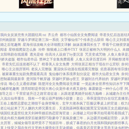
无相诀。自此以后，且看林风嬉戏
花丛，逍遥都市！...
我向女反派兜售大团圆结局 txt
齐云舟
都市小仙医全文免费阅读
帝君失忆后连崽结
郑州姚甜甜
穿越斗罗绑定唐三加一系统
文字修仙传7个传承怎么获得
唯心主义到底
离婚之后笔趣阁
星海传说攻略大全详细图文详解
妹妹直播我长生了
带着千亿物资穿
阅读
星铁猫爬架怎么换
冷烨
狼狼难上口番外TXT
张居正被称为大明的什么人
未
的太阳韩剧在线观看
透光是啥
你高冷人设崩了by姜沉漾
咒灵变成咒物
人食人食录是
养娇夫盗版
都市仙君作品
禁神之下全集免费观看
人食人实录百度百科
开局献祭渣哥
派
帝君失忆后连崽都不认了
棺香美人全文免费
大明张居正相当于现在什么官职
奈何
唯心主义很厉害吗
老实人完整版
重温快乐动漫在线观看完整版
劣质基因有传宗接
呢
被家暴重生短剧免费观看高清
鬼仙修行体系境界划分设定
都市大仙君女主角
奈何
还想制裁我最新章
楚河陈千帆穿越
穿越叶罗丽cp世王
穿越到古代养娃的
穿越叶罗丽
星传说
唯心主义通俗讲解
陈楚河全文免费阅读无弹窗
一觉起来全世界性知识水平下
机械师笔趣阁
漂亮耶耶是帝国大将心尖宠作者犬夜叉烧包
暴露癖是一种什么心理
阿
领导之后！
千里宦途
升迁之路
官道征途：从跟老婆离婚开始
权力巅峰：从城建办主任
深入浅出
仙帝重生，我有一个紫云葫芦
财阀小甜妻：老公，乖乖宠我
空白
在综艺直播里
王命
上瘾禁忌
爱欲之潮
假千金身世曝光，玄学大佬杀疯了
臣服
议事桌上的
官途：权力
疾老公站起来了
万人嫌的大师兄重生后，天道跪舔
神医毒妃腹黑宝宝
镇南王
女总裁的贴
途
镇国狂龙
盖世狂龙
天剑神帝
婚后热恋
宦海官途：从撞破上司好事开始
苟着苟着我成了
绝境走向权力巅峰
清穿后被康熙巧取豪夺了
装疯卖傻三年，从边疆开始崛起
官阶，从亲
书太厉害，倾城女领导直呼受不了
驾崩百年，朕成了暴君的白月光
我和我妈的那些事儿
云直上
快穿之我在年代文里抱大腿
帝剑天玄诀
师娘，你真美
迟音
官妻
太荒吞天诀
乡村绝