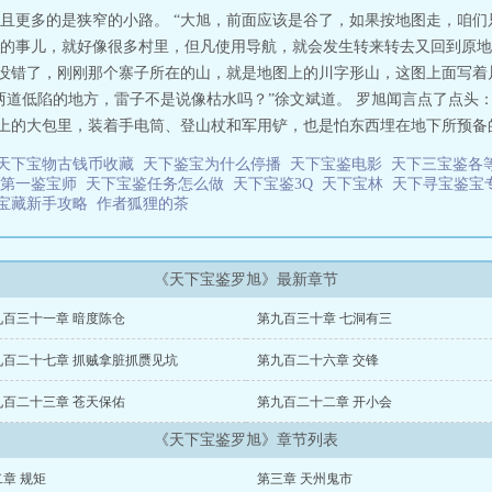
且更多的是狭窄的小路。 “大旭，前面应该是谷了，如果按地图走，咱们
的事儿，就好像很多村里，但凡使用导航，就会发生转来转去又回到原地
边没错了，刚刚那个寨子所在的山，就是地图上的川字形山，这图上面写
了两道低陷的地方，雷子不是说像枯水吗？”徐文斌道。 罗旭闻言点了点头
上的大包里，装着手电筒、登山杖和军用铲，也是怕东西埋在地下所预备的。
天下宝物古钱币收藏
天下鉴宝为什么停播
天下宝鉴电影
天下三宝鉴各
下第一鉴宝师
天下宝鉴任务怎么做
天下宝鉴3Q
天下宝林
天下寻宝鉴宝
宝藏新手攻略
作者狐狸的茶
《天下宝鉴罗旭》最新章节
九百三十一章 暗度陈仓
第九百三十章 七洞有三
九百二十七章 抓贼拿脏抓赝见坑
第九百二十六章 交锋
九百二十三章 苍天保佑
第九百二十二章 开小会
《天下宝鉴罗旭》章节列表
章 规矩
第三章 天州鬼市