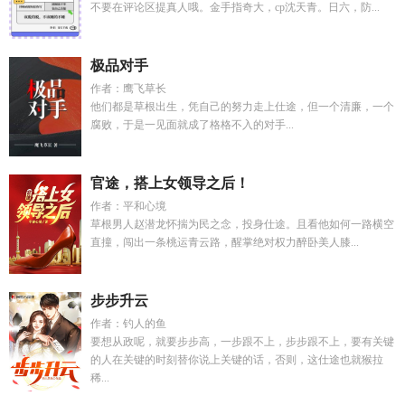
不要在评论区提真人哦。金手指奇大，cp沈天青。日六，防...
极品对手
作者：鹰飞草长
他们都是草根出生，凭自己的努力走上仕途，但一个清廉，一个
腐败，于是一见面就成了格格不入的对手...
官途，搭上女领导之后！
作者：平和心境
草根男人赵潜龙怀揣为民之念，投身仕途。且看他如何一路横空
直撞，闯出一条桃运青云路，醒掌绝对权力醉卧美人膝...
步步升云
作者：钓人的鱼
要想从政呢，就要步步高，一步跟不上，步步跟不上，要有关键
的人在关键的时刻替你说上关键的话，否则，这仕途也就猴拉
稀...