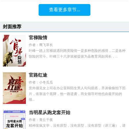
查看更多章节...
封面推荐
官梯险情
作者：鹰飞草长
叶峰一踏上官梯就遇到两类险情一是多种危险的感情，二是各种
惊险的官斗。叶峰三十六岁就被提拔为县教育局副局长，...
官路红途
作者：小冬瓜瓜
意外撞见女上司在办公室和陌生男人勾勾搭搭，齐涛偷偷拍下照
片，依靠这个底牌，他一路逆袭，而女领导对他也由最开始的
恨...
当明星从跑龙套开始
作者：青丘千夜
精神发疯文学，没有原型，没有原型，没有原型（讲三遍），请