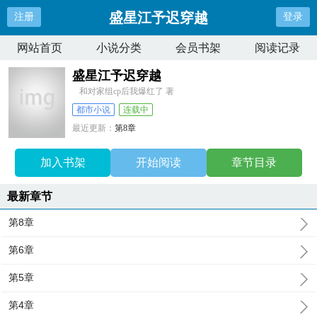
盛星江予迟穿越
注册
登录
网站首页
小说分类
会员书架
阅读记录
盛星江予迟穿越
和对家组cp后我爆红了 著
都市小说
连载中
最近更新：
第8章
更新时间：
2024-10-08 04:26:40
加入书架
开始阅读
章节目录
最新章节
第8章
第6章
第5章
第4章