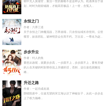
朝中无人莫做官，重活一世的秦毅不是这样认为。机遇来自于谋
划，时时为朝前铺路，才能高官极品！上一世，含冤入...
永恒之门
作者：六界三道
关于永恒之门神魔混战，万界崩塌，只永恒仙域长存世间。尘世
罹苦，妖祟邪乱，诸神明弃众生而不朽。万古后，一尊名为赵...
步步升云
作者：钓人的鱼
要想从政呢，就要步步高，一步跟不上，步步跟不上，要有关键
的人在关键的时刻替你说上关键的话，否则，这仕途也就猴拉
稀...
升迁之路
作者：一起功成名就
阴错阳差中，仕途无望的宋立海认识了神秘女子，从此一步步走
上了权力巅峰...