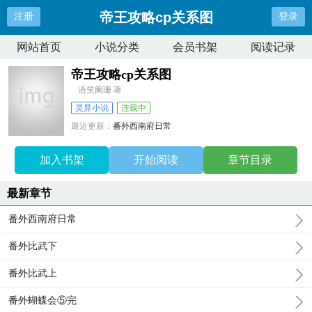
帝王攻略cp关系图
注册
登录
网站首页
小说分类
会员书架
阅读记录
帝王攻略cp关系图
语笑阑珊 著
灵异小说
连载中
最近更新：
番外西南府日常
更新时间：
2025-10-14 20:13:49
加入书架
开始阅读
章节目录
最新章节
番外西南府日常
番外比武下
番外比武上
番外蝴蝶会⑤完