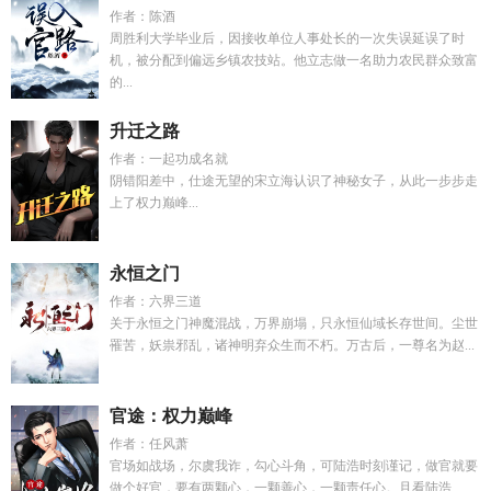
作者：陈酒
周胜利大学毕业后，因接收单位人事处长的一次失误延误了时
机，被分配到偏远乡镇农技站。他立志做一名助力农民群众致富
的...
升迁之路
作者：一起功成名就
阴错阳差中，仕途无望的宋立海认识了神秘女子，从此一步步走
上了权力巅峰...
永恒之门
作者：六界三道
关于永恒之门神魔混战，万界崩塌，只永恒仙域长存世间。尘世
罹苦，妖祟邪乱，诸神明弃众生而不朽。万古后，一尊名为赵...
官途：权力巅峰
作者：任风萧
官场如战场，尔虞我诈，勾心斗角，可陆浩时刻谨记，做官就要
做个好官，要有两颗心，一颗善心，一颗责任心。且看陆浩...