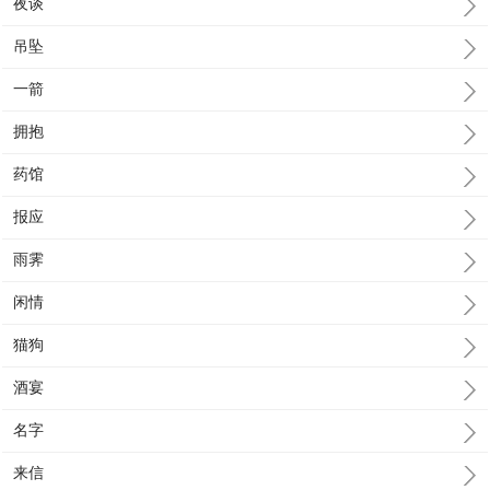
夜谈
吊坠
一箭
拥抱
药馆
报应
雨霁
闲情
猫狗
酒宴
名字
来信