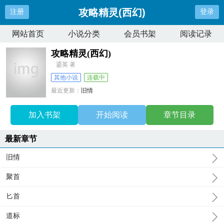
攻略精灵(西幻)
注册
登录
网站首页
小说分类
会员书架
阅读记录
攻略精灵(西幻)
鎏英 著
其他小说
连载中
最近更新：
旧情
更新时间：
2026-08-07 15:39:22
加入书架
开始阅读
章节目录
最新章节
旧情
聚首
匕首
道标