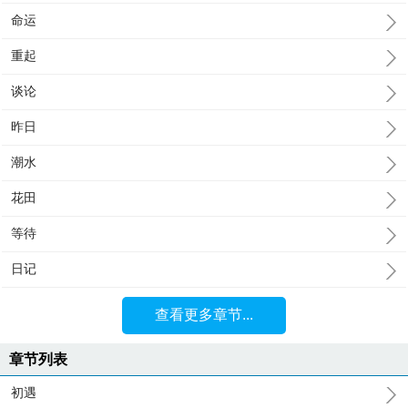
命运
重起
谈论
昨日
潮水
花田
等待
日记
查看更多章节...
章节列表
初遇