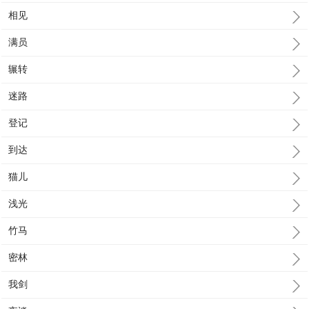
相见
满员
辗转
迷路
登记
到达
猫儿
浅光
竹马
密林
我剑