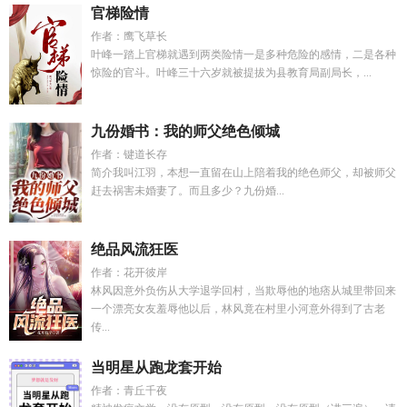
官梯险情
作者：鹰飞草长
叶峰一踏上官梯就遇到两类险情一是多种危险的感情，二是各种
惊险的官斗。叶峰三十六岁就被提拔为县教育局副局长，...
九份婚书：我的师父绝色倾城
作者：键道长存
简介我叫江羽，本想一直留在山上陪着我的绝色师父，却被师父
赶去祸害未婚妻了。而且多少？九份婚...
绝品风流狂医
作者：花开彼岸
林风因意外负伤从大学退学回村，当欺辱他的地痞从城里带回来
一个漂亮女友羞辱他以后，林风竟在村里小河意外得到了古老
传...
当明星从跑龙套开始
作者：青丘千夜