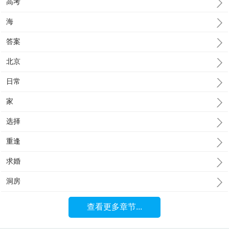
高考
海
答案
北京
日常
家
选择
重逢
求婚
洞房
查看更多章节...