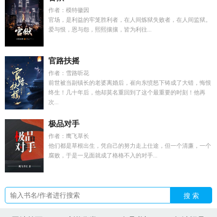
作者：模特徽因
官场，是利益的牢笼胜利者，在人间炼狱失败者，在人间监狱。
爱与恨，恩与怨，熙熙攘攘，皆为利往...
官路扶摇
作者：雪路听花
前世被当副镇长的老婆离婚后，崔向东愤怒下铸成了大错，悔恨
终生！几十年后，他却莫名重回到了这个最重要的时刻！他再
次...
极品对手
作者：鹰飞草长
他们都是草根出生，凭自己的努力走上仕途，但一个清廉，一个
腐败，于是一见面就成了格格不入的对手...
搜 索