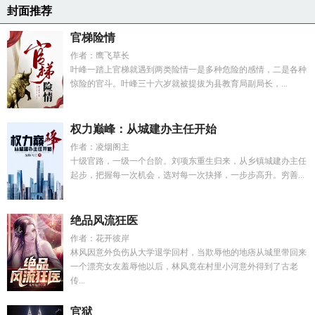
封面推荐
官梯险情
作者：鹰飞草长
叶峰一踏上官梯就遇到两类险情一是多种危险的感情，二是各种
惊险的官斗。叶峰三十六岁就被提拔为县教育局副局长，...
权力巅峰：从城建办主任开始
作者：凌烟阁主
十级官路，一级一个台阶。刘项东重生归来，从乡镇城建办主任
起步，把握每一次机会，选对每一次抉择，一步步高升。穷善...
绝品风流狂医
作者：花开彼岸
林风因意外负伤从大学退学回村，当欺辱他的地痞从城里带回来
一个漂亮女友羞辱他以后，林风竟在村里小河意外得到了古老
传...
官狱