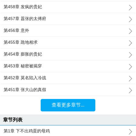
第458章 发疯的贵妃
第457章 囂张的太傅府
第456章 意外
第455章 跪地相求
第454章 膨胀的贵妃
第453章 秘密被揭穿
第452章 莫名陷入冷战
第451章 张大山的真假
查看更多章节...
章节列表
第1章 下不出鸡蛋的母鸡