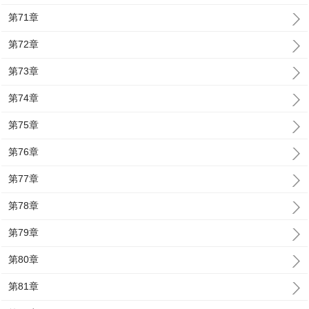
第71章
第72章
第73章
第74章
第75章
第76章
第77章
第78章
第79章
第80章
第81章