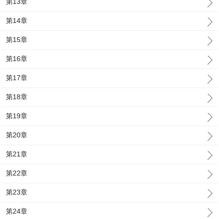
第13章
第14章
第15章
第16章
第17章
第18章
第19章
第20章
第21章
第22章
第23章
第24章