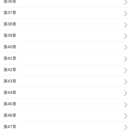
第36章
第37章
第38章
第39章
第40章
第41章
第42章
第43章
第44章
第45章
第46章
第47章