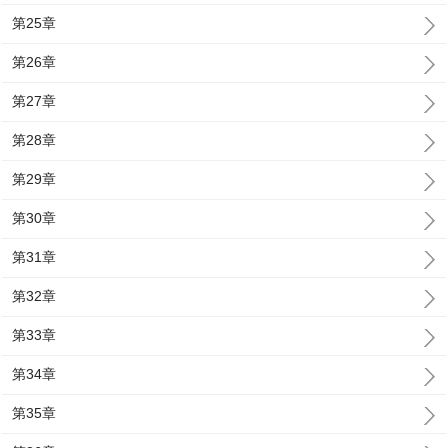
第25章
第26章
第27章
第28章
第29章
第30章
第31章
第32章
第33章
第34章
第35章