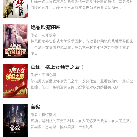
叶峰一踏上官梯就遇到两类险情一是多种危险的感情，二是各种
惊险的官斗。叶峰三十六岁就被提拔为县教育局副局长，...
绝品风流狂医
作者：花开彼岸
林风因意外负伤从大学退学回村，当欺辱他的地痞从城里带回来
一个漂亮女友羞辱他以后，林风竟在村里小河意外得到了古老
传...
官途，搭上女领导之后！
作者：平和心境
草根男人赵潜龙怀揣为民之念，投身仕途。且看他如何一路横空
直撞，闯出一条桃运青云路，醒掌绝对权力醉卧美人膝...
官狱
作者：模特徽因
官场，是利益的牢笼胜利者，在人间炼狱失败者，在人间监狱。
爱与恨，恩与怨，熙熙攘攘，皆为利往...