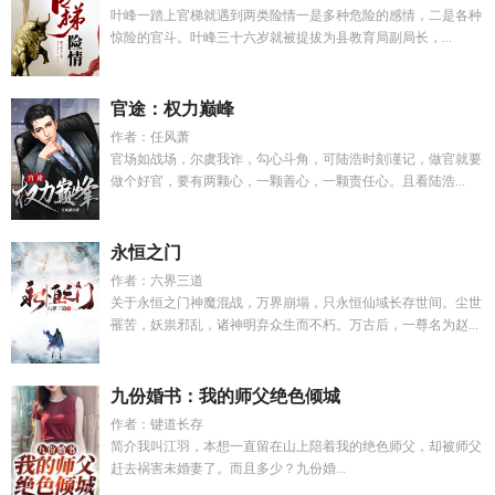
叶峰一踏上官梯就遇到两类险情一是多种危险的感情，二是各种
惊险的官斗。叶峰三十六岁就被提拔为县教育局副局长，...
官途：权力巅峰
作者：任风萧
官场如战场，尔虞我诈，勾心斗角，可陆浩时刻谨记，做官就要
做个好官，要有两颗心，一颗善心，一颗责任心。且看陆浩...
永恒之门
作者：六界三道
关于永恒之门神魔混战，万界崩塌，只永恒仙域长存世间。尘世
罹苦，妖祟邪乱，诸神明弃众生而不朽。万古后，一尊名为赵...
九份婚书：我的师父绝色倾城
作者：键道长存
简介我叫江羽，本想一直留在山上陪着我的绝色师父，却被师父
赶去祸害未婚妻了。而且多少？九份婚...